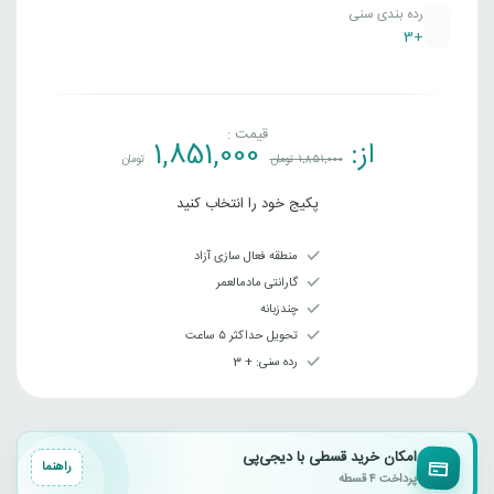
رده بندی سنی
+3
قیمت :
از:
1,851,000
1,851,000
تومان
تومان
پکیج خود را انتخاب کنید
منطقه فعال سازی آزاد
گارانتی مادمالعمر
چندزبانه
تحویل حداکثر ۵ ساعت
رده سنی‌: + 3
امکان خرید قسطی با دیجی‌پی
راهنما
پرداخت ۴ قسطه