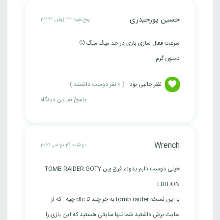
حسین پورحیدری
پنج‌شنبه 22 ژوئن 2023
سرعت فعال سازی بازی در حد میگ میگ 🙂
دمتون گرم
نظر جالبی بود
(
0
نفر دوست داشتند )
پاسخ به این دیدگاه
Wrench
دوشنبه 29 نوامبر 2021
خیلی دوست دارم بدونم فرق بین TOMB RAIDER GOTY
EDITION
با این نسخه tomb raider به جز چند تا dlc چیه . که از
سایت برش داشتید شما تنها سایتی هستید که این بازی را