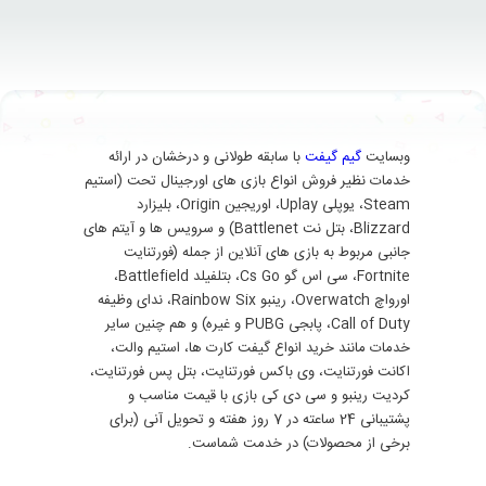
وبسایت
گیم گیفت
با سابقه طولانی و درخشان در ارائه
خدمات نظیر فروش انواع بازی های اورجینال تحت (استیم
Steam، یوپلی Uplay، اوریجین Origin، بلیزارد
Blizzard، بتل نت Battlenet) و سرویس ها و آیتم های
جانبی مربوط به بازی های آنلاین از جمله (فورتنایت
Fortnite، سی اس گو Cs Go، بتلفیلد Battlefield،
اورواچ Overwatch، رینبو Rainbow Six، ندای وظیفه
Call of Duty، پابجی PUBG و غیره) و هم چنین سایر
خدمات مانند خرید انواع گیفت کارت ها، استیم والت،
اکانت فورتنایت، وی باکس فورتنایت، بتل پس فورتنایت،
کردیت رینبو و سی دی کی بازی با قیمت مناسب و
پشتیبانی 24 ساعته در 7 روز هفته و تحویل آنی (برای
برخی از محصولات) در خدمت شماست.