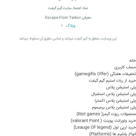
نماد اعتماد سایت گیم گیفت
معرفی Escape From Tarkov
وبلاگ
اين وبسايت متعلق به گیم گیفت ميباشد و تمامی حقوق آن محفوظ ميباشد
خانه
حساب کاربری
تخفیفات هفتگی (gamegifts Offer)
خرید از ربات استیم گیم گیفت
پلی استیشن پلاس
پلی استیشن پلاس اسنشیال
پلی استیشن پلاس اکسترا
پلی استیشن پلاس پرمیموم
محصولات ریوت گیمز( Riot games)
خرید ولورانت پوینت ( valorant Point)
خرید ارپی لول (Leauge OF legend)
انواع پلتفرم ها (Platforms)