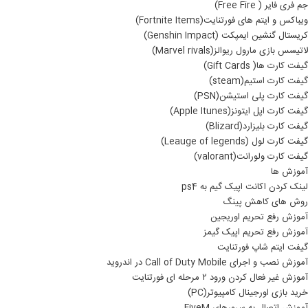
جم فری فایر ( Free Fire)
ویباکس و ایتم های فورتنایت(Fortnite Items)
کریستال گنشین ایمپکت (Genshin Impact)
لاتیسس بازی مارول ریوالز(Marvel rivals)
گیفت کارت ها( Gift Cards)
گیفت کارت استیم(steam)
گیفت کارت پلی استیشن(PSN)
گیفت کارت اپل ایتونز(Apple Itunes)
گیفت کارت بلیزارد(Blizard)
گیفت کارت لول (Leauge of legends)
گیفت کارت ولورانت(valorant)
آموزش ها
لینک کردن اکانت اپیک گیم به ps4
روش های کاهش پینگ
آموزش رفع تحریم اوریجین
آموزش رفع تحریم اپیک گیمز
گیفت ایتم شاپ فورتنایت
آموزش نصب و اجرای Call of Duty Mobile در اندروید
آموزش غیر فعال کردن ورود ۲ مرحله ای فورتنایت
خرید بازی اورجینال کامپیوتر(PC)
آموزش اتصال به سرورهای FiveM