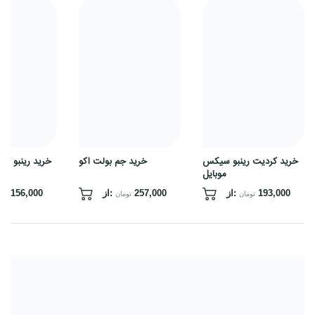
خرید
خرید
کردیت
جم
رینبو
بولت
سیکس
اکو
موبایل
خرید کردیت رینبو سیکس
خرید جم بولت اکو
خرید رینبو کا
موبایل
193,000
از:
257,000
از:
156,000
تومان
تومان
توم