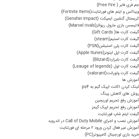
جم فری فایر ( Free Fire)
ویباکس و ایتم های فورتنایت(Fortnite Items)
کریستال گنشین ایمپکت (Genshin Impact)
لاتیسس بازی مارول ریوالز(Marvel rivals)
گیفت کارت ها( Gift Cards)
گیفت کارت استیم(steam)
گیفت کارت پلی استیشن(PSN)
گیفت کارت اپل ایتونز(Apple Itunes)
گیفت کارت بلیزارد(Blizard)
گیفت کارت لول (Leauge of legends)
گیفت کارت ولورانت(valorant)
آموزش ها
لینک کردن اکانت اپیک گیم به ps4
روش های کاهش پینگ
آموزش رفع تحریم اوریجین
آموزش رفع تحریم اپیک گیمز
گیفت ایتم شاپ فورتنایت
آموزش نصب و اجرای Call of Duty Mobile در اندروید
آموزش غیر فعال کردن ورود ۲ مرحله ای فورتنایت
خرید بازی اورجینال کامپیوتر(PC)