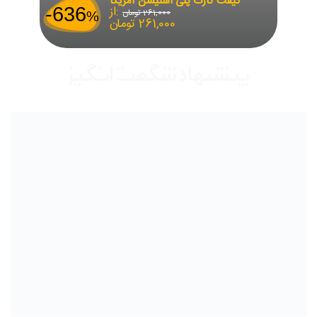
گیفت کارت پلی استیشن آمریکا
از:
-636
261,000
تومان
%
261,000
تومان