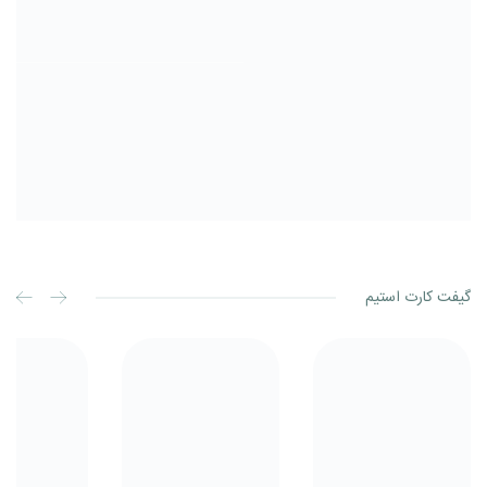
گیفت کارت استیم
استیم
استیم
والت
والت
چین
برزیل