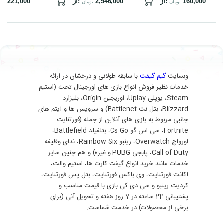
160,000
از:
2,546,000
از:
221,000
تومان
تومان
توم
وبسایت
گیم گیفت
با سابقه طولانی و درخشان در ارائه
خدمات نظیر فروش انواع بازی های اورجینال تحت (استیم
Steam، یوپلی Uplay، اوریجین Origin، بلیزارد
Blizzard، بتل نت Battlenet) و سرویس ها و آیتم های
جانبی مربوط به بازی های آنلاین از جمله (فورتنایت
Fortnite، سی اس گو Cs Go، بتلفیلد Battlefield،
اورواچ Overwatch، رینبو Rainbow Six، ندای وظیفه
Call of Duty، پابجی PUBG و غیره) و هم چنین سایر
خدمات مانند خرید انواع گیفت کارت ها، استیم والت،
اکانت فورتنایت، وی باکس فورتنایت، بتل پس فورتنایت،
کردیت رینبو و سی دی کی بازی با قیمت مناسب و
پشتیبانی 24 ساعته در 7 روز هفته و تحویل آنی (برای
برخی از محصولات) در خدمت شماست.