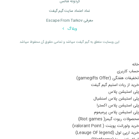
گردونه شانس
نماد اعتماد سایت گیم گیفت
معرفی Escape From Tarkov
وبلاگ
اين وبسايت متعلق به گیم گیفت ميباشد و تمامی حقوق آن محفوظ ميباشد
خانه
حساب کاربری
تخفیفات هفتگی (gamegifts Offer)
خرید از ربات استیم گیم گیفت
پلی استیشن پلاس
پلی استیشن پلاس اسنشیال
پلی استیشن پلاس اکسترا
پلی استیشن پلاس پرمیموم
محصولات ریوت گیمز( Riot games)
خرید ولورانت پوینت ( valorant Point)
خرید ارپی لول (Leauge OF legend)