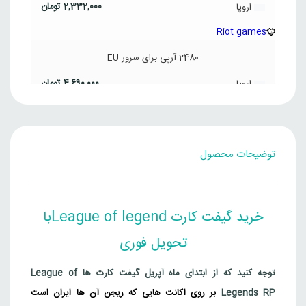
2,332,000
تومان
اروپا
Riot games
2480 آرپی برای سرور EU
4,690,000
تومان
اروپا
Riot games
6500 آرپی برای سرور EU
توضیحات محصول
قیمت
قیمت
12,816,000
تومان
اروپا
11,415,000
تومان
فعلی
اصلی
5,000
,000
Riot games
بود.
است.
خرید گیفت کارت League of legendبا
460 آرپی برای سرور ترکیه
تحویل فوری
512,000
تومان
ترکیه
Riot games
توجه کنید که از ابتدای ماه آپریل گیفت کارت ها League of
Legends RP
بر روی اکانت هایی که ریجن آن ها ایران است
1005 آرپی برای سرور ترکیه