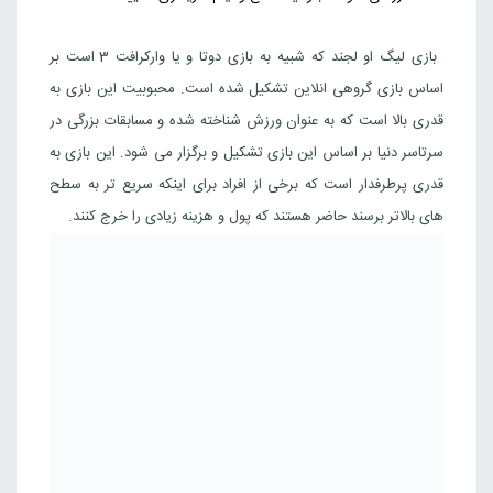
قیمت
قیمت
13,974,000
تومان
MENA
12,322,000
تومان
فعلی
اصلی
بازی لیگ او لجند که شبیه به بازی دوتا و یا وارکرافت 3 است بر
00
0
Riot games
اساس بازی گروهی انلاین تشکیل شده است. محبوبیت این بازی به
بود.
است.
قدری بالا است که به عنوان ورزش شناخته شده و مسابقات بزرگی در
گیفت کارت 5 دلاری سرور آمریکا
سرتاسر دنیا بر اساس این بازی تشکیل و برگزار می شود. این بازی به
1,079,000
تومان
امریکا
قدری پرطرفدار است که برخی از افراد برای اینکه سریع تر به سطح
Riot games
های بالاتر برسند حاضر هستند که پول و هزینه زیادی را خرج کنند.
گیفت کارت 10 دلاری سرور آمریکا
2,063,000
تومان
امریکا
Riot games
گیفت کارت 20 دلاری سرور آمریکا
4,145,000
تومان
امریکا
Riot games
گیفت کارت 25 دلاری سرور آمریکا