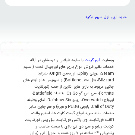
خرید ارپی لول سرور ترکیه
وبسایت
گیم گیفت
با سابقه طولانی و درخشان در ارائه
خدمات نظیر فروش انواع بازی های اورجینال تحت (استیم
Steam، یوپلی Uplay، اوریجین Origin، بلیزارد
Blizzard، بتل نت Battlenet) و سرویس ها و آیتم های
جانبی مربوط به بازی های آنلاین از جمله (فورتنایت
Fortnite، سی اس گو Cs Go، بتلفیلد Battlefield،
اورواچ Overwatch، رینبو Rainbow Six، ندای وظیفه
Call of Duty، پابجی PUBG و غیره) و هم چنین سایر
خدمات مانند خرید انواع گیفت کارت ها، استیم والت،
اکانت فورتنایت، وی باکس فورتنایت، بتل پس فورتنایت،
کردیت رینبو و سی دی کی بازی با قیمت مناسب و
پشتیبانی 24 ساعته در 7 روز هفته و تحویل آنی (برای