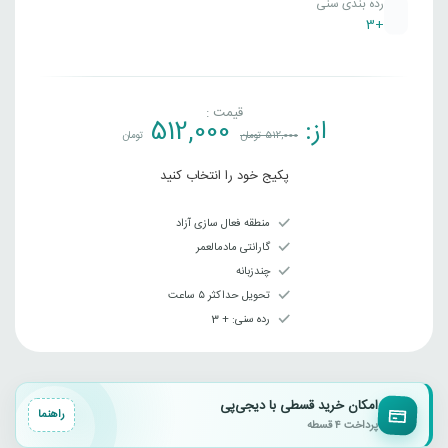
رده بندی سنی
+3
قیمت :
از:
512,000
512,000
تومان
تومان
پکیج خود را انتخاب کنید
منطقه فعال سازی آزاد
گارانتی مادمالعمر
چندزبانه
تحویل حداکثر ۵ ساعت
رده سنی‌: + 3
امکان خرید قسطی با دیجی‌پی
راهنما
پرداخت ۴ قسطه