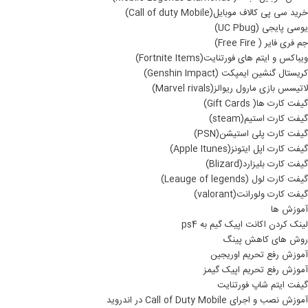
خرید سی پی کالاف موبایل(Call of duty Mobile)
یوسی پایجی (UC Pbug)
جم فری فایر ( Free Fire)
ویباکس و ایتم های فورتنایت(Fortnite Items)
کریستال گنشین ایمپکت (Genshin Impact)
لاتیسس بازی مارول ریوالز(Marvel rivals)
گیفت کارت ها( Gift Cards)
گیفت کارت استیم(steam)
گیفت کارت پلی استیشن(PSN)
گیفت کارت اپل ایتونز(Apple Itunes)
گیفت کارت بلیزارد(Blizard)
گیفت کارت لول (Leauge of legends)
گیفت کارت ولورانت(valorant)
آموزش ها
لینک کردن اکانت اپیک گیم به ps4
روش های کاهش پینگ
آموزش رفع تحریم اوریجین
آموزش رفع تحریم اپیک گیمز
گیفت ایتم شاپ فورتنایت
آموزش نصب و اجرای Call of Duty Mobile در اندروید