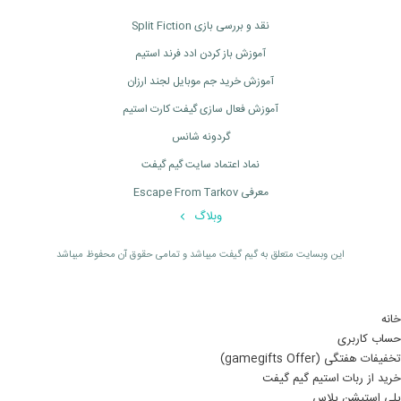
نقد و بررسی بازی Split Fiction
آموزش باز کردن ادد فرند استیم
آموزش خرید جم موبایل لجند ارزان
آموزش فعال سازی گیفت کارت استیم
گردونه شانس
نماد اعتماد سایت گیم گیفت
معرفی Escape From Tarkov
وبلاگ
اين وبسايت متعلق به گیم گیفت ميباشد و تمامی حقوق آن محفوظ ميباشد
خانه
حساب کاربری
تخفیفات هفتگی (gamegifts Offer)
خرید از ربات استیم گیم گیفت
پلی استیشن پلاس