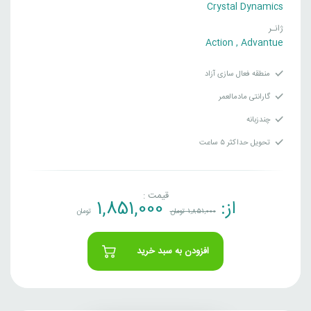
Crystal Dynamics
ژانـر
Action
,
Advantue
منطقه فعال سازی آزاد
گارانتی مادمالعمر
چندزبانه
تحویل حداکثر ۵ ساعت
قیمت :
از:
1,851,000
1,851,000
تومان
تومان
افزودن به سبد خرید