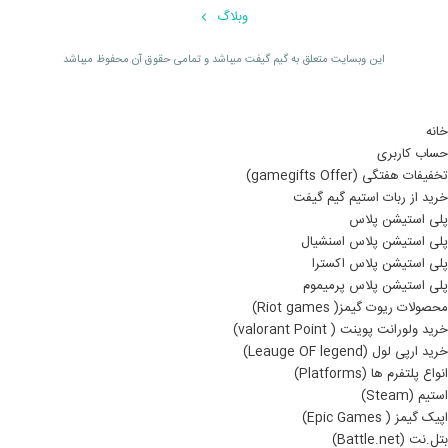
وبلاگ
اين وبسايت متعلق به گیم گیفت ميباشد و تمامی حقوق آن محفوظ ميباشد
خانه
حساب کاربری
تخفیفات هفتگی (gamegifts Offer)
خرید از ربات استیم گیم گیفت
پلی استیشن پلاس
پلی استیشن پلاس اسنشیال
پلی استیشن پلاس اکسترا
پلی استیشن پلاس پرمیموم
محصولات ریوت گیمز( Riot games)
خرید ولورانت پوینت ( valorant Point)
خرید ارپی لول (Leauge OF legend)
انواع پلتفرم ها (Platforms)
استیم (Steam)
اپیک گیمز ( Epic Games)
بتل.نت (Battle.net)