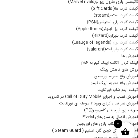
لاتیسس بازی مارول ریوالز(Marvel rivals)
گیفت کارت ها( Gift Cards)
گیفت کارت استیم(steam)
گیفت کارت پلی استیشن(PSN)
گیفت کارت اپل ایتونز(Apple Itunes)
گیفت کارت بلیزارد(Blizard)
گیفت کارت لول (Leauge of legends)
گیفت کارت ولورانت(valorant)
آموزش ها
لینک کردن اکانت اپیک گیم به ps4
روش های کاهش پینگ
آموزش رفع تحریم اوریجین
آموزش رفع تحریم اپیک گیمز
گیفت ایتم شاپ فورتنایت
آموزش نصب و اجرای Call of Duty Mobile در اندروید
آموزش غیر فعال کردن ورود ۲ مرحله ای فورتنایت
خرید بازی اورجینال کامپیوتر(PC)
آموزش اتصال به سرورهای FiveM
0
آموزش نصب بکاپ بازی های اوریجین
آموزش خاموش کردن گارد استیم ( Steam Guard )
آموزش رفع تحریم اوریجین