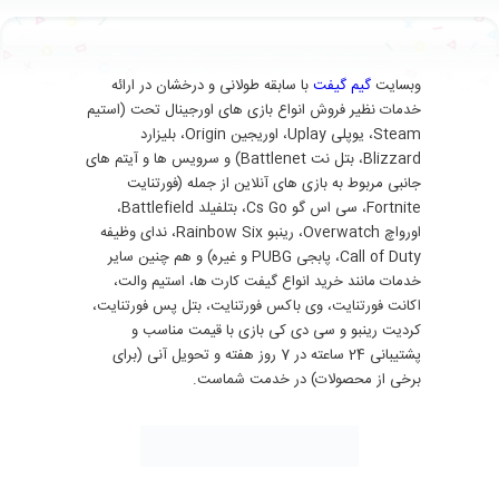
وبسایت
گیم گیفت
با سابقه طولانی و درخشان در ارائه
خدمات نظیر فروش انواع بازی های اورجینال تحت (استیم
Steam، یوپلی Uplay، اوریجین Origin، بلیزارد
Blizzard، بتل نت Battlenet) و سرویس ها و آیتم های
جانبی مربوط به بازی های آنلاین از جمله (فورتنایت
Fortnite، سی اس گو Cs Go، بتلفیلد Battlefield،
اورواچ Overwatch، رینبو Rainbow Six، ندای وظیفه
Call of Duty، پابجی PUBG و غیره) و هم چنین سایر
خدمات مانند خرید انواع گیفت کارت ها، استیم والت،
اکانت فورتنایت، وی باکس فورتنایت، بتل پس فورتنایت،
کردیت رینبو و سی دی کی بازی با قیمت مناسب و
پشتیبانی 24 ساعته در 7 روز هفته و تحویل آنی (برای
برخی از محصولات) در خدمت شماست.