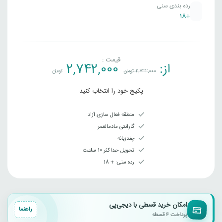
رده بندی سنی
+18
قیمت :
از:
2,742,000
2,742,000
تومان
تومان
پکیج خود را انتخاب کنید
منطقه فعال سازی آزاد
گارانتی مادمالعمر
چندزبانه
تحویل حداکثر 10 ساعت
رده سنی‌: + 18
امکان خرید قسطی با دیجی‌پی
راهنما
پرداخت ۴ قسطه