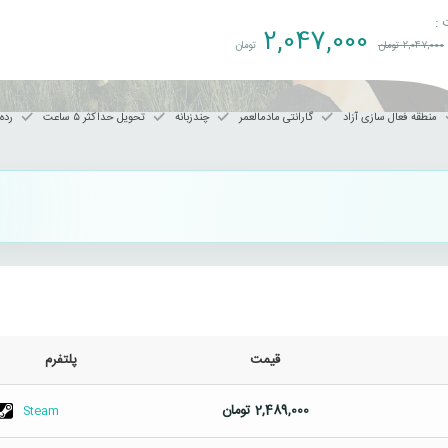
 :
2,047,000
2,047,000
تومان
تومان
منطقه فعال سازی آزاد
گارانتی مادمالعمر
چندزبانه
تحویل حداکثر ۵ ساعت
رده 
قیمت
پلتفرم
2,489,000
تومان
Steam