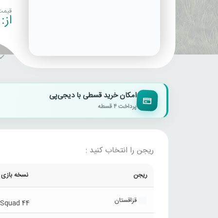
قیمت
از:
امکان خرید قسطی با دیجی‌پی
پرداخت ۴ قسطه
ریجن را انتخاب کنید :
ریجن
نسخه بازی
قزاقستان
Squad 44