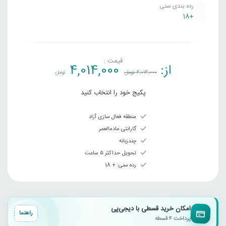
رده بندی سنی
+18
قیمت :
از:
4,014,000
4,014,000
تومان
تومان
پکیج خود را انتخاب کنید
منطقه فعال سازی آزاد
گارانتی مادمالعمر
چندزبانه
تحویل حداکثر ۵ ساعت
رده سنی‌: + 18
امکان خرید قسطی با دیجی‌پی
راهنما
پرداخت ۴ قسطه