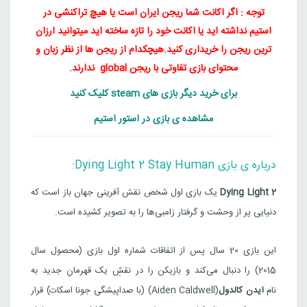
توجه : اگر اکانت شما ریجن ایران است یا هیچ تراکنشی در
Dying Light 2: Reloaded Edition
استیم نداشته اید یا اکانت خود را تازه ساخته اید میتوانید ارزان
قیمت
قیمت
7,590,000
تومان
اوکراین
ترین ریجن را خریداری کنید.
هیچکدام از ریجن ها از نظر زبان و
1,595,000
تومان
فعلی
اصلی
محتوای بازی تفاوتی با ریجن global ندارند.
5,000
,000
Steam
بود.
است.
برای خرید دیگر بازی های steam کلیک کنید
مشاهده ی بازی در استور استیم
درباره ی بازی Dying Light 2 Stay Human:
Dying Light 2
یک بازی اول شخص نقش آفرینی جهان باز است که
دنیایی پر از وحشت و گرفتار زامبی‌ها را به تصویر کشیده است.
این بازی 20 سال پس از اتفاقات شماره اول بازی (محصول سال
2015) را دنبال می‌کند و بازیکن را در نقشِ یک قهرمانِ جدید به
نام
آیدن کالدول
(Aiden Caldwell) (با صداپیشگی جونا اسکات) قرار