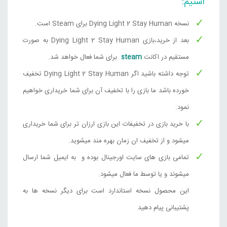
استیم:
قیمت
قیمت
8,510,000
تومان
ترکیه
1,792,000
تومان
فعلی
اصلی
نسخه Dying Light 2 Stay Human برای Steam است.
92,000
0,000
Steam
بود.
است.
بعد از خرید،بازی Dying Light 2 Stay Human به صورت
Dying Light 2: Stay Human Digital Extras Edition
مستقیم در اکانت
steam
برای شما فعال خواهد شد.
قیمت
قیمت
9,788,000
تومان
ارژانتین
توجه داشته باشید اگر Dying Light 2 Stay Human تخفیف
2,062,000
تومان
فعلی
اصلی
2,000
,000
خورده باشد ما بازی را با تخفیف آن برای شما خریداری خواهیم
Steam
بود.
است.
نمود.
Dying Light 2: Reloaded Edition
با خرید بازی در تخفیفات این بازی ارزان تر برای شما خریداری
قیمت
قیمت
8,510,000
تومان
ارژانتین
1,792,000
تومان
میشود و از تخفیف ان زمان بهره مند میشوید.
فعلی
اصلی
92,000
0,000
Steam
تمامی بازی های سایت اورجینال بوده و به ایمیل شما ارسال
بود.
است.
میشوند و یا توسط ما فعال میشود.
Dying Light 2: Stay Human Digital Extras Edition
این محصول نسخه استاندارد است برای دیگر نسخه ها به
قیمت
قیمت
8,853,000
تومان
اوکراین
1,865,000
تومان
فعلی
اصلی
پشتیبانی پیام دهید
5,000
00
Steam
بود.
است.