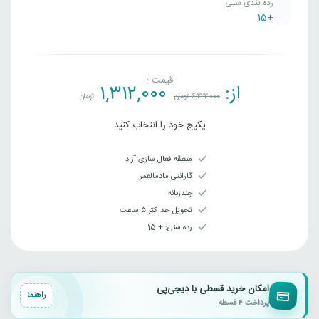
رده بندی سنی
+15
قیمت :
از:
1,312,000
6,222,000
تومان
تومان
پکیج خود را انتخاب کنید
منطقه فعال سازی آزاد
گارانتی مادمالعمر
چندزبانه
تحویل حداکثر ۵ ساعت
رده سنی‌: + 15
امکان خرید قسطی با دیجی‌پی
راهنما
پرداخت ۴ قسطه