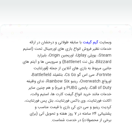
وبسایت
گیم گیفت
با سابقه طولانی و درخشان در ارائه
خدمات نظیر فروش انواع بازی های اورجینال تحت (استیم
Steam، یوپلی Uplay، اوریجین Origin، بلیزارد
Blizzard، بتل نت Battlenet) و سرویس ها و آیتم های
جانبی مربوط به بازی های آنلاین از جمله (فورتنایت
Fortnite، سی اس گو Cs Go، بتلفیلد Battlefield،
اورواچ Overwatch، رینبو Rainbow Six، ندای وظیفه
Call of Duty، پابجی PUBG و غیره) و هم چنین سایر
خدمات مانند خرید انواع گیفت کارت ها، استیم والت،
اکانت فورتنایت، وی باکس فورتنایت، بتل پس فورتنایت،
کردیت رینبو و سی دی کی بازی با قیمت مناسب و
پشتیبانی 24 ساعته در 7 روز هفته و تحویل آنی (برای
برخی از محصولات) در خدمت شماست.