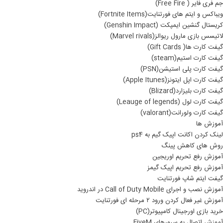
جم فری فایر ( Free Fire)
ویباکس و ایتم های فورتنایت(Fortnite Items)
کریستال گنشین ایمپکت (Genshin Impact)
لاتیسس بازی مارول ریوالز(Marvel rivals)
گیفت کارت ها( Gift Cards)
گیفت کارت استیم(steam)
گیفت کارت پلی استیشن(PSN)
گیفت کارت اپل ایتونز(Apple Itunes)
گیفت کارت بلیزارد(Blizard)
گیفت کارت لول (Leauge of legends)
گیفت کارت ولورانت(valorant)
آموزش ها
لینک کردن اکانت اپیک گیم به ps4
روش های کاهش پینگ
آموزش رفع تحریم اوریجین
آموزش رفع تحریم اپیک گیمز
گیفت ایتم شاپ فورتنایت
آموزش نصب و اجرای Call of Duty Mobile در اندروید
آموزش غیر فعال کردن ورود ۲ مرحله ای فورتنایت
خرید بازی اورجینال کامپیوتر(PC)
آموزش اتصال به سرورهای FiveM