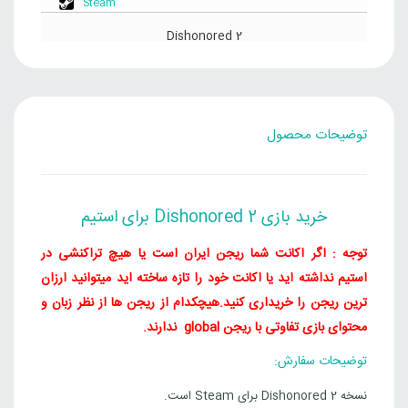
Steam
بود.
است.
Dishonored 2
قیمت
قیمت
4,069,000
تومان
چین
877,000
تومان
فعلی
اصلی
877,000
9,000
Steam
بود.
است.
توضیحات محصول
Dishonored 2
قیمت
قیمت
3,895,000
تومان
برزیل
840,000
تومان
فعلی
اصلی
خرید بازی Dishonored 2 برای استیم
840,000 
000
Steam
بود.
است.
توجه : اگر اکانت شما ریجن ایران است یا هیچ تراکنشی در
Dishonored 2
استیم نداشته اید یا اکانت خود را تازه ساخته اید میتوانید ارزان
قیمت
قیمت
3,254,000
تومان
هند
ترین ریجن را خریداری کنید.
هیچکدام از ریجن ها از نظر زبان و
660,000
تومان
فعلی
اصلی
محتوای بازی تفاوتی با ریجن global ندارند.
660,000 ت
000
Steam
بود.
است.
توضیحات سفارش:
نسخه Dishonored 2 برای Steam است.