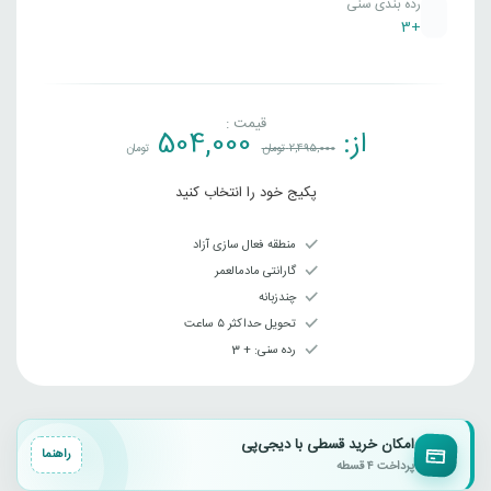
رده بندی سنی
+3
قیمت :
از:
504,000
2,495,000
تومان
تومان
پکیج خود را انتخاب کنید
منطقه فعال سازی آزاد
گارانتی مادمالعمر
چندزبانه
تحویل حداکثر ۵ ساعت
رده سنی‌: + 3
امکان خرید قسطی با دیجی‌پی
راهنما
پرداخت ۴ قسطه