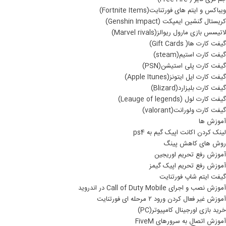
ویباکس و ایتم های فورتنایت(Fortnite Items)
کریستال گنشین ایمپکت (Genshin Impact)
لاتیسس بازی مارول ریوالز(Marvel rivals)
گیفت کارت ها( Gift Cards)
گیفت کارت استیم(steam)
گیفت کارت پلی استیشن(PSN)
گیفت کارت اپل ایتونز(Apple Itunes)
گیفت کارت بلیزارد(Blizard)
گیفت کارت لول (Leauge of legends)
گیفت کارت ولورانت(valorant)
آموزش ها
لینک کردن اکانت اپیک گیم به ps4
روش های کاهش پینگ
آموزش رفع تحریم اوریجین
آموزش رفع تحریم اپیک گیمز
گیفت ایتم شاپ فورتنایت
آموزش نصب و اجرای Call of Duty Mobile در اندروید
آموزش غیر فعال کردن ورود ۲ مرحله ای فورتنایت
خرید بازی اورجینال کامپیوتر(PC)
آموزش اتصال به سرورهای FiveM