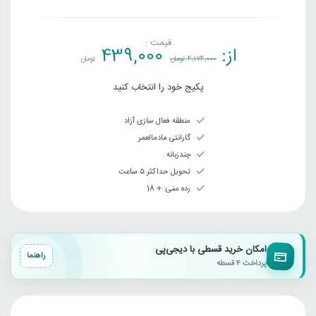
قیمت :
از:
439,000
4,174,000
تومان
تومان
پکیج خود را انتخاب کنید
منطقه فعال سازی آزاد
گارانتی مادمالعمر
چندزبانه
تحویل حداکثر ۵ ساعت
رده سنی‌: + 18
امکان خرید قسطی با دیجی‌پی
راهنما
پرداخت ۴ قسطه