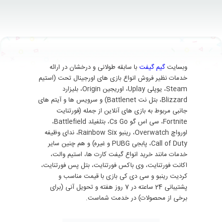
وبسایت
گیم گیفت
با سابقه طولانی و درخشان در ارائه
خدمات نظیر فروش انواع بازی های اورجینال تحت (استیم
Steam، یوپلی Uplay، اوریجین Origin، بلیزارد
Blizzard، بتل نت Battlenet) و سرویس ها و آیتم های
جانبی مربوط به بازی های آنلاین از جمله (فورتنایت
Fortnite، سی اس گو Cs Go، بتلفیلد Battlefield،
اورواچ Overwatch، رینبو Rainbow Six، ندای وظیفه
Call of Duty، پابجی PUBG و غیره) و هم چنین سایر
خدمات مانند خرید انواع گیفت کارت ها، استیم والت،
اکانت فورتنایت، وی باکس فورتنایت، بتل پس فورتنایت،
کردیت رینبو و سی دی کی بازی با قیمت مناسب و
پشتیبانی 24 ساعته در 7 روز هفته و تحویل آنی (برای
برخی از محصولات) در خدمت شماست.