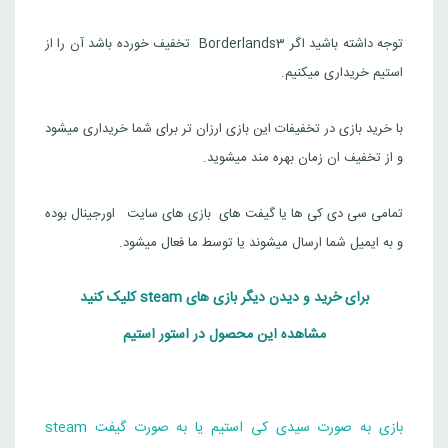
بود.
است.
Borderlands 3
توجه داشته باشید اگر Borderlands3 تخفیف خورده باشد آن را از
قیمت
قیمت
12,766,000
تومان
استیم خریداری میکنیم.
ترکیه
1,344,000
تومان
فعلی
اصلی
4,000
000
Steam
با خرید بازی در تخفیفات این بازی ارزان تر برای شما خریداری میشود
بود.
است.
Borderlands 3: Super Deluxe Edition
و از تخفیف ان زمان بهره مند میشوید.
قیمت
قیمت
17,022,000
تومان
ترکیه
3,525,000
تومان
فعلی
اصلی
تمامی سی دی کی ها یا گیفت های بازی های سایت اورجینال بوده
000
00
Steam
و به ایمیل شما ارسال میشوند یا توسط ما فعال میشود.
بود.
است.
برای خرید و دیدن دیگر بازی های steam کلیک کنید
مشاهده این محصول در استور استیم
بازی به صورت سیدی کی استیم یا به صورت گیفت steam