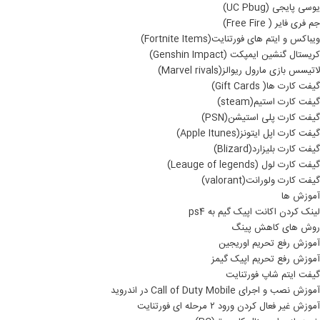
یوسی پایجی (UC Pbug)
جم فری فایر ( Free Fire)
ویباکس و ایتم های فورتنایت(Fortnite Items)
کریستال گنشین ایمپکت (Genshin Impact)
لاتیسس بازی مارول ریوالز(Marvel rivals)
گیفت کارت ها( Gift Cards)
گیفت کارت استیم(steam)
گیفت کارت پلی استیشن(PSN)
گیفت کارت اپل ایتونز(Apple Itunes)
گیفت کارت بلیزارد(Blizard)
گیفت کارت لول (Leauge of legends)
گیفت کارت ولورانت(valorant)
آموزش ها
لینک کردن اکانت اپیک گیم به ps4
روش های کاهش پینگ
آموزش رفع تحریم اوریجین
آموزش رفع تحریم اپیک گیمز
گیفت ایتم شاپ فورتنایت
آموزش نصب و اجرای Call of Duty Mobile در اندروید
آموزش غیر فعال کردن ورود ۲ مرحله ای فورتنایت