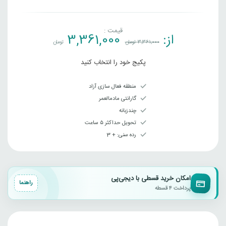
قیمت :
از:
3,361,000
3,361,000
تومان
تومان
پکیج خود را انتخاب کنید
منطقه فعال سازی آزاد
گارانتی مادمالعمر
چندزبانه
تحویل حداکثر ۵ ساعت
رده سنی‌: + 3
امکان خرید قسطی با دیجی‌پی
راهنما
پرداخت ۴ قسطه