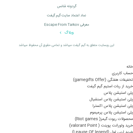
گردونه شانس
نماد اعتماد سایت گیم گیفت
معرفی Escape From Tarkov
وبلاگ
اين وبسايت متعلق به گیم گیفت ميباشد و تمامی حقوق آن محفوظ ميباشد
خانه
حساب کاربری
تخفیفات هفتگی (gamegifts Offer)
خرید از ربات استیم گیم گیفت
پلی استیشن پلاس
پلی استیشن پلاس اسنشیال
پلی استیشن پلاس اکسترا
پلی استیشن پلاس پرمیموم
محصولات ریوت گیمز( Riot games)
خرید ولورانت پوینت ( valorant Point)
خرید ارپی لول (Leauge OF legend)