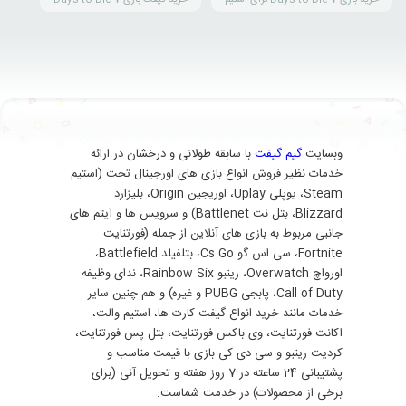
وبسایت
گیم گیفت
با سابقه طولانی و درخشان در ارائه
خدمات نظیر فروش انواع بازی های اورجینال تحت (استیم
Steam، یوپلی Uplay، اوریجین Origin، بلیزارد
Blizzard، بتل نت Battlenet) و سرویس ها و آیتم های
جانبی مربوط به بازی های آنلاین از جمله (فورتنایت
Fortnite، سی اس گو Cs Go، بتلفیلد Battlefield،
اورواچ Overwatch، رینبو Rainbow Six، ندای وظیفه
Call of Duty، پابجی PUBG و غیره) و هم چنین سایر
خدمات مانند خرید انواع گیفت کارت ها، استیم والت،
اکانت فورتنایت، وی باکس فورتنایت، بتل پس فورتنایت،
کردیت رینبو و سی دی کی بازی با قیمت مناسب و
پشتیبانی 24 ساعته در 7 روز هفته و تحویل آنی (برای
برخی از محصولات) در خدمت شماست.