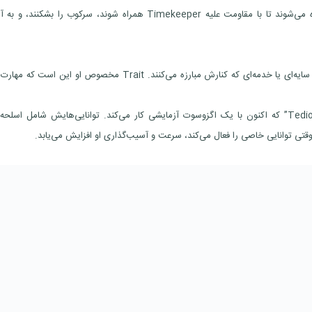
بازیکن‌ها در نقش یکی از Vault Hunterها وارد این سیاره می‌شوند تا با مقاومت علیه Timekeeper همراه شوند، سرکوب را بشکنن
Vex — The Siren: توانایی‌هایی مانند انرژی فاز ، دشمنان سایه‌ای یا خدمه‌ای که کنارش مبارزه می‌کنند. Trait مخصوص او این اس
Rafa — The Exo‑Soldier: یک سرباز سابق شرکت “Tediore” که اکنون با یک اگزوسوت آزمایشی کار می‌کند. توانایی‌هایش شامل اسلح