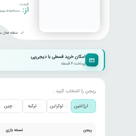
قیمت :
از:
12,579,000
توما
منطقه فعال سا
امکان خرید قسطی با دیجی‌پی
پرداخت ۴ قسطه
ریجن را انتخاب کنید :
ارژانتین
اوکراین
ترکیه
چین
ریجن
نسخه بازی