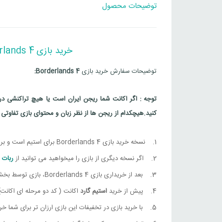
ترکیه
توضیحات محصول
ds 4 Super Deluxe Edition
چین
Borderlands 4
خرید بازی Borderlands 4 – تجربه‌ای فراتر از انتظار برای استیم
چین
lands 4 Deluxe Edition
توضیحات سفارش خرید بازی
Borderlands 4:
چین
ds 4 Super Deluxe Edition
توجه : اگر اکانت شما ریجن ایران است یا هیچ تراکنشی در ا
هند
Borderlands 4
کنید.
هیچکدام از ریجن ها از نظر زبان و محتوای بازی تفاوتی با ریجن obal
هند
lands 4 Deluxe Edition
نسخه خرید بازی Borderlands 4 برای استیم است و بر روی این پلتفرم فعال می شود.
اگر نسخه دیگری از بازی را میخواهید می توانید از
ربات 
هند
ds 4 Super Deluxe Edition
بعد از خریداری بازی Borderlands 4، بازی توسط بخش پشتیبانی برای شما فعال خواهد شد.
پیش از خرید
استیم گارد
اکانت ( کد دو مرحله ای اکانت
با خرید بازی در تخفیفات این بازی ارزان تر برای شما خ