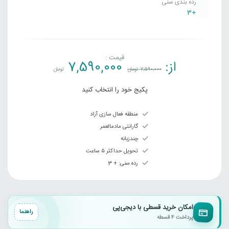
رده بندی سنی
+3
قیمت :
از:
7,590,000
7,590,000
تومان
تومان
پکیج خود را انتخاب کنید
منطقه فعال سازی آزاد
گارانتی مادمالعمر
چندزبانه
تحویل حداکثر ۵ ساعت
رده سنی‌: + 3
امکان خرید قسطی با دیجی‌پی
راهنما
پرداخت ۴ قسطه