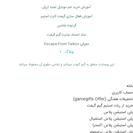
آموزش خرید جم موبایل لجند ارزان
آموزش فعال سازی گیفت کارت استیم
گردونه شانس
نماد اعتماد سایت گیم گیفت
معرفی Escape From Tarkov
وبلاگ
اين وبسايت متعلق به گیم گیفت ميباشد و تمامی حقوق آن محفوظ ميباشد
خانه
حساب کاربری
تخفیفات هفتگی (gamegifts Offer)
خرید از ربات استیم گیم گیفت
پلی استیشن پلاس
پلی استیشن پلاس اسنشیال
پلی استیشن پلاس اکسترا
پلی استیشن پلاس پرمیموم