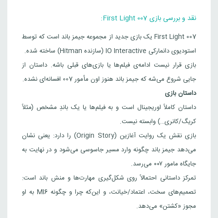
نقد و بررسی بازی 007 First Light:
007 First Light یک بازی جدید از مجموعه جیمز باند است که توسط
استودیوی دانمارکی IO Interactive (سازنده Hitman) ساخته شده.
بازی قرار نیست ادامه‌ی فیلم‌ها یا بازی‌های قبلی باشه. داستان از
جایی شروع می‌شه که جیمز باند هنوز اون مأمور 007 افسانه‌ای نشده.
داستان بازی
داستان کاملاً اوریجینال است و به فیلم‌ها یا یک باندِ مشخص (مثلاً
کریگ/کانری…) وابسته نیست.
بازی نقش یک روایت آغازین (Origin Story) را دارد: یعنی نشان
می‌دهد جیمز باند چگونه وارد مسیر جاسوسی می‌شود و در نهایت به
جایگاه مامور ۰۰۷ می‌رسد.
تمرکز داستانی احتمالاً روی شکل‌گیری مهارت‌ها و منش باند است:
تصمیم‌های سخت، اعتماد/خیانت، و این‌که چرا و چگونه MI6 به او
مجوز «کشتن» می‌دهد.