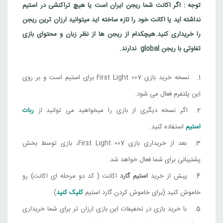
007 First Light Standard Edition
توجه : اگر اکانت شما ریجن ایران است یا هیچ تراکنشی در استیم
نداشته اید یا اکانت خود را تازه ساخته اید میتوانید ارزان ترین ریجن
9,365,000
تومان
چین
را خریداری کنید.
هیچکدام از ریجن ها از نظر زبان و محتوای بازی
Steam
تفاوتی با ریجن global ندارند.
007 First Light Deluxe Edition
10,622,000
تومان
چین
نسخه خرید بازی 007 First Light برای استیم است و بر روی
این پلتفرم فعال می شود.
Steam
اگر نسخه دیگری از بازی را میخواهید می توانید از
ربات
007 First Light Standard Edition
استیم
استفاده کنید.
7,724,000
تومان
هند
بعد از خریداری بازی 007 First Light، بازی توسط بخش
Steam
پشتیبانی برای شما فعال خواهد شد.
007 First Light Deluxe Edition
پیش از خرید
استیم گارد
اکانت ( کد دو مرحله ای اکانت) رو
8,830,000
تومان
هند
خاموش کنید.(برای خاموش کردن گارد استیم
کلیک کنید
)
Steam
با خرید بازی در تخفیفات این بازی ارزان تر برای شما خریداری