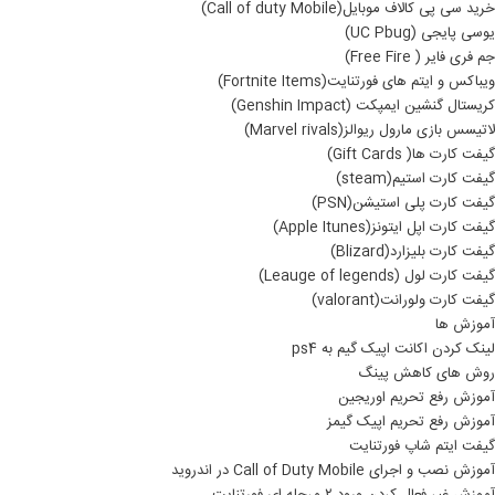
خرید سی پی کالاف موبایل(Call of duty Mobile)
یوسی پایجی (UC Pbug)
جم فری فایر ( Free Fire)
ویباکس و ایتم های فورتنایت(Fortnite Items)
کریستال گنشین ایمپکت (Genshin Impact)
لاتیسس بازی مارول ریوالز(Marvel rivals)
گیفت کارت ها( Gift Cards)
گیفت کارت استیم(steam)
گیفت کارت پلی استیشن(PSN)
گیفت کارت اپل ایتونز(Apple Itunes)
گیفت کارت بلیزارد(Blizard)
گیفت کارت لول (Leauge of legends)
گیفت کارت ولورانت(valorant)
آموزش ها
لینک کردن اکانت اپیک گیم به ps4
روش های کاهش پینگ
آموزش رفع تحریم اوریجین
آموزش رفع تحریم اپیک گیمز
گیفت ایتم شاپ فورتنایت
آموزش نصب و اجرای Call of Duty Mobile در اندروید