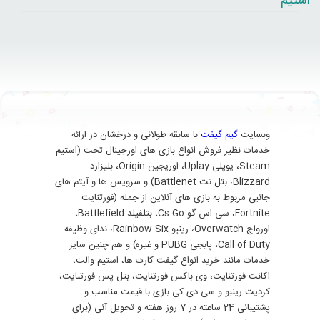
استیم
وبسایت
گیم گیفت
با سابقه طولانی و درخشان در ارائه
خدمات نظیر فروش انواع بازی های اورجینال تحت (استیم
Steam، یوپلی Uplay، اوریجین Origin، بلیزارد
Blizzard، بتل نت Battlenet) و سرویس ها و آیتم های
جانبی مربوط به بازی های آنلاین از جمله (فورتنایت
Fortnite، سی اس گو Cs Go، بتلفیلد Battlefield،
اورواچ Overwatch، رینبو Rainbow Six، ندای وظیفه
Call of Duty، پابجی PUBG و غیره) و هم چنین سایر
خدمات مانند خرید انواع گیفت کارت ها، استیم والت،
اکانت فورتنایت، وی باکس فورتنایت، بتل پس فورتنایت،
کردیت رینبو و سی دی کی بازی با قیمت مناسب و
پشتیبانی 24 ساعته در 7 روز هفته و تحویل آنی (برای