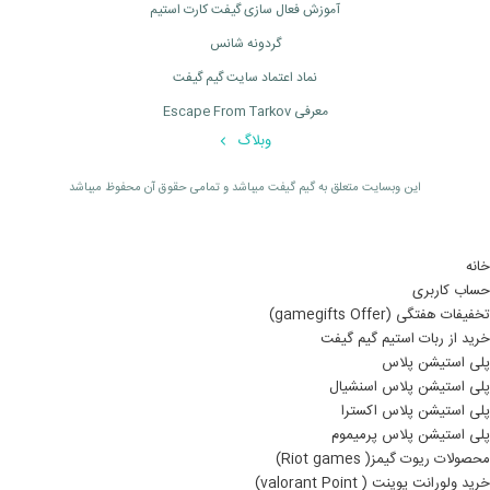
آموزش فعال سازی گیفت کارت استیم
گردونه شانس
نماد اعتماد سایت گیم گیفت
معرفی Escape From Tarkov
وبلاگ
اين وبسايت متعلق به گیم گیفت ميباشد و تمامی حقوق آن محفوظ ميباشد
خانه
حساب کاربری
تخفیفات هفتگی (gamegifts Offer)
خرید از ربات استیم گیم گیفت
پلی استیشن پلاس
پلی استیشن پلاس اسنشیال
پلی استیشن پلاس اکسترا
پلی استیشن پلاس پرمیموم
محصولات ریوت گیمز( Riot games)
خرید ولورانت پوینت ( valorant Point)