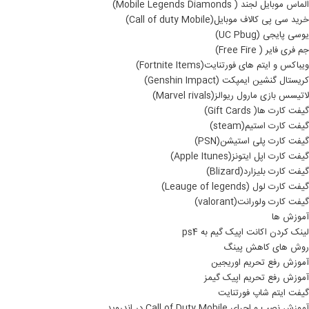
الماس موبایل لجند ( Mobile Legends Diamonds)
خرید سی پی کالاف موبایل(Call of duty Mobile)
یوسی پایجی (UC Pbug)
جم فری فایر ( Free Fire)
ویباکس و ایتم های فورتنایت(Fortnite Items)
کریستال گنشین ایمپکت (Genshin Impact)
لاتیسس بازی مارول ریوالز(Marvel rivals)
گیفت کارت ها( Gift Cards)
گیفت کارت استیم(steam)
گیفت کارت پلی استیشن(PSN)
گیفت کارت اپل ایتونز(Apple Itunes)
گیفت کارت بلیزارد(Blizard)
گیفت کارت لول (Leauge of legends)
گیفت کارت ولورانت(valorant)
آموزش ها
لینک کردن اکانت اپیک گیم به ps4
روش های کاهش پینگ
آموزش رفع تحریم اوریجین
آموزش رفع تحریم اپیک گیمز
گیفت ایتم شاپ فورتنایت
آموزش نصب و اجرای Call of Duty Mobile در اندروید