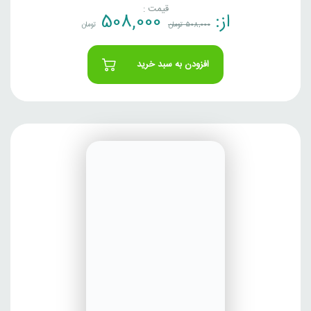
قیمت :
از:
508,000
508,000
تومان
تومان
افزودن به سبد خرید