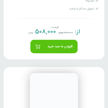
چندزبانه
تحویل حداکثر ۵ ساعت
قیمت :
از:
508,000
508,000
تومان
تومان
افزودن به سبد خرید