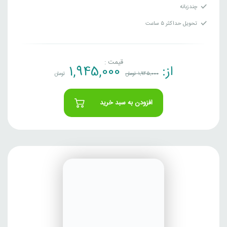
چندزبانه
تحویل حداکثر ۵ ساعت
قیمت :
از:
1,945,000
1,945,000
تومان
تومان
افزودن به سبد خرید