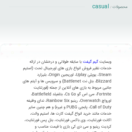
casual
محصولات
/
وبسایت
گیم گیفت
با سابقه طولانی و درخشان در ارائه
خدمات نظیر فروش انواع بازی های اورجینال تحت (استیم
Steam، یوپلی Uplay، اوریجین Origin، بلیزارد
Blizzard، بتل نت Battlenet) و سرویس ها و آیتم های
جانبی مربوط به بازی های آنلاین از جمله (فورتنایت
Fortnite، سی اس گو Cs Go، بتلفیلد Battlefield،
اورواچ Overwatch، رینبو Rainbow Six، ندای وظیفه
Call of Duty، پابجی PUBG و غیره) و هم چنین سایر
خدمات مانند خرید انواع گیفت کارت ها، استیم والت،
اکانت فورتنایت، وی باکس فورتنایت، بتل پس فورتنایت،
کردیت رینبو و سی دی کی بازی با قیمت مناسب و