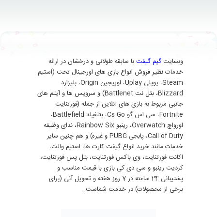
وبسایت
گیم گیفت
با سابقه طولانی و درخشان در ارائه
خدمات نظیر فروش انواع بازی های اورجینال تحت (استیم
Steam، یوپلی Uplay، اوریجین Origin، بلیزارد
Blizzard، بتل نت Battlenet) و سرویس ها و آیتم های
جانبی مربوط به بازی های آنلاین از جمله (فورتنایت
Fortnite، سی اس گو Cs Go، بتلفیلد Battlefield،
اورواچ Overwatch، رینبو Rainbow Six، ندای وظیفه
Call of Duty، پابجی PUBG و غیره) و هم چنین سایر
خدمات مانند خرید انواع گیفت کارت ها، استیم والت،
اکانت فورتنایت، وی باکس فورتنایت، بتل پس فورتنایت،
کردیت رینبو و سی دی کی بازی با قیمت مناسب و
پشتیبانی 24 ساعته در 7 روز هفته و تحویل آنی (برای
برخی از محصولات) در خدمت شماست.