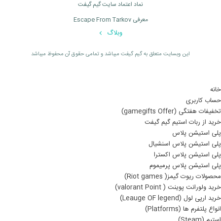
نماد اعتماد سایت گیم گیفت
معرفی Escape From Tarkov
وبلاگ
اين وبسايت متعلق به گیم گیفت ميباشد و تمامی حقوق آن محفوظ ميباشد
خانه
حساب کاربری
تخفیفات هفتگی (gamegifts Offer)
خرید از ربات استیم گیم گیفت
پلی استیشن پلاس
پلی استیشن پلاس اسنشیال
پلی استیشن پلاس اکسترا
پلی استیشن پلاس پرمیموم
محصولات ریوت گیمز( Riot games)
خرید ولورانت پوینت ( valorant Point)
خرید ارپی لول (Leauge OF legend)
انواع پلتفرم ها (Platforms)
استیم (Steam)