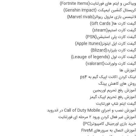
ویباکس و ایتم های فورتنایت(Fortnite Items)
کریستال گنشین ایمپکت (Genshin Impact)
لاتیسس بازی مارول ریوالز(Marvel rivals)
گیفت کارت ها( Gift Cards)
گیفت کارت استیم(steam)
گیفت کارت پلی استیشن(PSN)
گیفت کارت اپل ایتونز(Apple Itunes)
گیفت کارت بلیزارد(Blizard)
گیفت کارت لول (Leauge of legends)
گیفت کارت ولورانت(valorant)
آموزش ها
لینک کردن اکانت اپیک گیم به ps4
روش های کاهش پینگ
آموزش رفع تحریم اوریجین
آموزش رفع تحریم اپیک گیمز
گیفت ایتم شاپ فورتنایت
آموزش نصب و اجرای Call of Duty Mobile در اندروید
آموزش غیر فعال کردن ورود ۲ مرحله ای فورتنایت
خرید بازی اورجینال کامپیوتر(PC)
آموزش اتصال به سرورهای FiveM