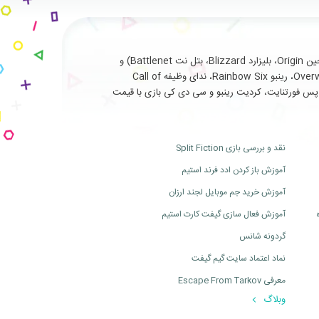
با سابقه طولانی و درخشان در ارائه خدمات نظیر فروش انواع بازی های اورجینال تحت (استیم Steam، یوپلی Uplay، اوریجین Origin، بلیزارد Blizzard، بتل نت Battlenet) و
سرویس ها و آیتم های جانبی مربوط به بازی های آنلاین از جمله (فورتنایت Fortnite، سی اس گو Cs Go، بتلفیلد Battlefield، اورواچ Overwatch، رینبو Rainbow Six، ندای وظیفه Call of
ت، بتل پس فورتنایت، کردیت رینبو و سی دی کی بازی با قیمت
نقد و بررسی بازی Split Fiction
آموزش باز کردن ادد فرند استیم
آموزش خرید جم موبایل لجند ارزان
آموزش فعال سازی گیفت کارت استیم
گردونه شانس
نماد اعتماد سایت گیم گیفت
معرفی Escape From Tarkov
وبلاگ