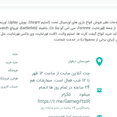
سایر خدمات مانند خرید انواع گیفت کارت ها، استیم والت، اکانت فورتنایت، وی باکس فورتنای
خانه
خوزستان دزفول
سبد خرید
فروشگاه
چت آنلاین سایت از ساعت 12 ظهر
قوانین فروشگاه
تا 12 شب فعال است. سفارشات هم
24 ساعته در تمام روز ها انجام
حساب کاربری
میشود
تلگرام :
/
https://t.me/GamegiftsIR
پاسخگویی 24 ساعته در تمام ساعات روز