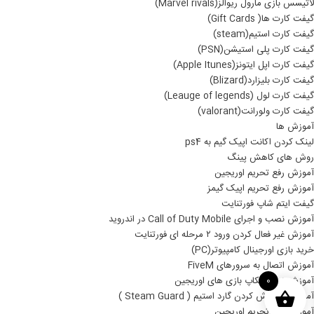
لاتیسس بازی مارول ریوالز(Marvel rivals)
گیفت کارت ها( Gift Cards)
گیفت کارت استیم(steam)
گیفت کارت پلی استیشن(PSN)
گیفت کارت اپل ایتونز(Apple Itunes)
گیفت کارت بلیزارد(Blizard)
گیفت کارت لول (Leauge of legends)
گیفت کارت ولورانت(valorant)
آموزش ها
لینک کردن اکانت اپیک گیم به ps4
روش های کاهش پینگ
آموزش رفع تحریم اوریجین
آموزش رفع تحریم اپیک گیمز
گیفت ایتم شاپ فورتنایت
آموزش نصب و اجرای Call of Duty Mobile در اندروید
آموزش غیر فعال کردن ورود ۲ مرحله ای فورتنایت
خرید بازی اورجینال کامپیوتر(PC)
آموزش اتصال به سرورهای FiveM
آموزش نصب بکاپ بازی های اوریجین
0
آموزش خاموش کردن گارد استیم ( Steam Guard )
آموزش رفع تحریم اوریجین