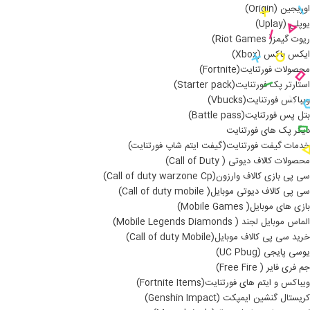
اوریجین (Origin)
یوپلی (Uplay)
ریوت گیمز( Riot Games)
ایکس باکس (Xbox)
محصولات فورتنایت(Fortnite)
استارتر پک فورتنایت(Starter pack)
ویباکس فورتنایت(Vbucks)
بتل پس فورتنایت(Battle pass)
دیگر پک های فورتنایت
خدمات گیفت فورتنایت(گیفت ایتم شاپ فورتنایت)
محصولات کالاف دیوتی ( Call of Duty)
سی پی بازی کالاف وارزون(Call of duty warzone Cp)
سی پی کالاف دیوتی موبایل( Call of duty mobile)
بازی های موبایل( Mobile Games)
الماس موبایل لجند ( Mobile Legends Diamonds)
خرید سی پی کالاف موبایل(Call of duty Mobile)
یوسی پایجی (UC Pbug)
جم فری فایر ( Free Fire)
ویباکس و ایتم های فورتنایت(Fortnite Items)
کریستال گنشین ایمپکت (Genshin Impact)