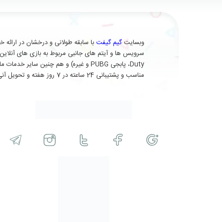
وبسایت
گیم گیفت
Duty، پابجی PUBG و غیره) و هم چنین 
مناسب و پشتیبانی 24 ساعته در 7 روز هفته و تحویل آنی (برای برخی از محصولات) در خدمت شماست.