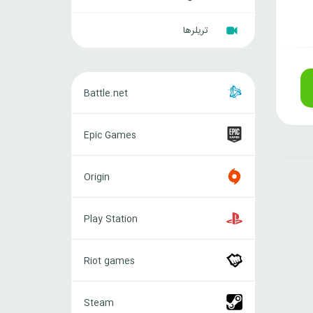
تریلرها
Battle.net
Battle.net
Epic
Epic Games
Games
Origin
Origin
Play
Play Station
Station
Riot
Riot games
games
Steam
Steam