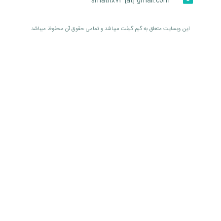
smatrix74 [at] gmail.com
اين وبسايت متعلق به گیم گیفت ميباشد و تمامی حقوق آن محفوظ ميباشد