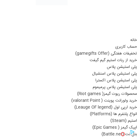
خانه
حساب کاربری
تخفیفات هفتگی (gamegifts Offer)
خرید از ربات استیم گیم گیفت
پلی استیشن پلاس
پلی استیشن پلاس اسنشیال
پلی استیشن پلاس اکسترا
پلی استیشن پلاس پرمیموم
محصولات ریوت گیمز( Riot games)
خرید ولورانت پوینت ( valorant Point)
خرید ارپی لول (Leauge OF legend)
انواع پلتفرم ها (Platforms)
استیم (Steam)
اپیک گیمز ( Epic Games)
بتل.نت (Battle.net)