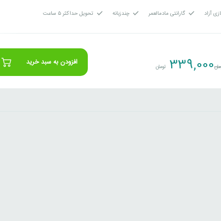
زی آزاد
گارانتی مادمالعمر
چندزبانه
تحویل حداکثر ۵ ساعت
339,000
افزودن به سبد خرید
مان
تومان