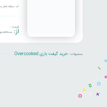
منطقه فعال سا
قیمت :
از:
1,626,000
تو
خرید گیفت بازی Overcooked
محصولات
/