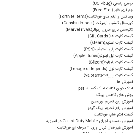
یوسی پایجی (UC Pbug)
جم فری فایر ( Free Fire)
ویباکس و ایتم های فورتنایت(Fortnite Items)
کریستال گنشین ایمپکت (Genshin Impact)
لاتیسس بازی مارول ریوالز(Marvel rivals)
گیفت کارت ها( Gift Cards)
گیفت کارت استیم(steam)
گیفت کارت پلی استیشن(PSN)
گیفت کارت اپل ایتونز(Apple Itunes)
گیفت کارت بلیزارد(Blizard)
گیفت کارت لول (Leauge of legends)
گیفت کارت ولورانت(valorant)
آموزش ها
لینک کردن اکانت اپیک گیم به ps4
روش های کاهش پینگ
آموزش رفع تحریم اوریجین
آموزش رفع تحریم اپیک گیمز
گیفت ایتم شاپ فورتنایت
آموزش نصب و اجرای Call of Duty Mobile در اندروید
آموزش غیر فعال کردن ورود ۲ مرحله ای فورتنایت