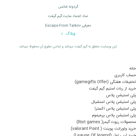
گردونه شانس
نماد اعتماد سایت گیم گیفت
معرفی Escape From Tarkov
وبلاگ
اين وبسايت متعلق به گیم گیفت ميباشد و تمامی حقوق آن محفوظ ميباشد
خانه
حساب کاربری
تخفیفات هفتگی (gamegifts Offer)
خرید از ربات استیم گیم گیفت
پلی استیشن پلاس
پلی استیشن پلاس اسنشیال
پلی استیشن پلاس اکسترا
پلی استیشن پلاس پرمیموم
محصولات ریوت گیمز( Riot games)
خرید ولورانت پوینت ( valorant Point)
خرید ارپی لول (Leauge OF legend)