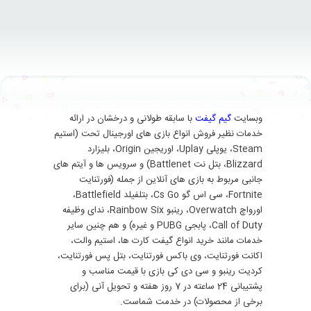
وبسایت
گیم گیفت
با سابقه طولانی و درخشان در ارائه
خدمات نظیر فروش انواع بازی های اورجینال تحت (استیم
Steam، یوپلی Uplay، اوریجین Origin، بلیزارد
Blizzard، بتل نت Battlenet) و سرویس ها و آیتم های
جانبی مربوط به بازی های آنلاین از جمله (فورتنایت
Fortnite، سی اس گو Cs Go، بتلفیلد Battlefield،
اورواچ Overwatch، رینبو Rainbow Six، ندای وظیفه
Call of Duty، پابجی PUBG و غیره) و هم چنین سایر
خدمات مانند خرید انواع گیفت کارت ها، استیم والت،
اکانت فورتنایت، وی باکس فورتنایت، بتل پس فورتنایت،
کردیت رینبو و سی دی کی بازی با قیمت مناسب و
پشتیبانی 24 ساعته در 7 روز هفته و تحویل آنی (برای
برخی از محصولات) در خدمت شماست.