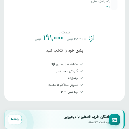
رده بندی سنی
+3
قیمت :
از:
191,000
3,613,000
تومان
تومان
پکیج خود را انتخاب کنید
منطقه فعال سازی آزاد
گارانتی مادمالعمر
چندزبانه
تحویل حداکثر ۵ ساعت
رده سنی‌: + 3
امکان خرید قسطی با دیجی‌پی
راهنما
پرداخت ۴ قسطه