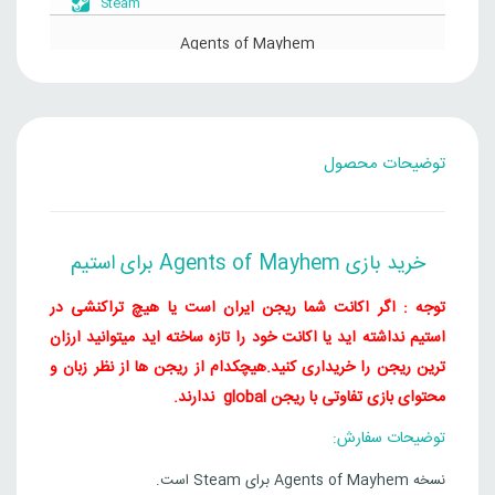
Steam
بود.
است.
Agents of Mayhem
قیمت
قیمت
6,227,000
تومان
برزیل
341,000
تومان
فعلی
اصلی
341,000 
7,000
Steam
بود.
است.
توضیحات محصول
Agents of Mayhem
قیمت
قیمت
3,841,000
تومان
هند
204,000
تومان
فعلی
اصلی
خرید بازی Agents of Mayhem برای استیم
204,000 
1,000
Steam
بود.
است.
توجه : اگر اکانت شما ریجن ایران است یا هیچ تراکنشی در
Agents of Mayhem
استیم نداشته اید یا اکانت خود را تازه ساخته اید میتوانید ارزان
قیمت
قیمت
3,613,000
تومان
چین
ترین ریجن را خریداری کنید.
هیچکدام از ریجن ها از نظر زبان و
191,000
تومان
فعلی
اصلی
محتوای بازی تفاوتی با ریجن global ندارند.
191,000 توم
3,000
Steam
بود.
است.
توضیحات سفارش:
نسخه Agents of Mayhem برای Steam است.