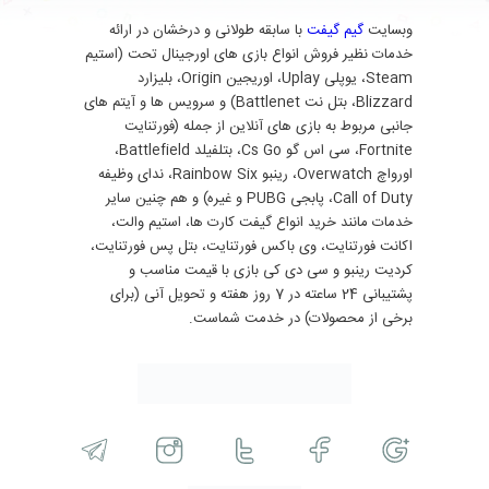
وبسایت
گیم گیفت
با سابقه طولانی و درخشان در ارائه
خدمات نظیر فروش انواع بازی های اورجینال تحت (استیم
Steam، یوپلی Uplay، اوریجین Origin، بلیزارد
Blizzard، بتل نت Battlenet) و سرویس ها و آیتم های
جانبی مربوط به بازی های آنلاین از جمله (فورتنایت
Fortnite، سی اس گو Cs Go، بتلفیلد Battlefield،
اورواچ Overwatch، رینبو Rainbow Six، ندای وظیفه
Call of Duty، پابجی PUBG و غیره) و هم چنین سایر
خدمات مانند خرید انواع گیفت کارت ها، استیم والت،
اکانت فورتنایت، وی باکس فورتنایت، بتل پس فورتنایت،
کردیت رینبو و سی دی کی بازی با قیمت مناسب و
پشتیبانی 24 ساعته در 7 روز هفته و تحویل آنی (برای
برخی از محصولات) در خدمت شماست.