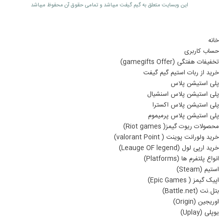
اين وبسايت متعلق به گیم گیفت ميباشد و تمامی حقوق آن محفوظ ميباشد
خانه
حساب کاربری
تخفیفات هفتگی (gamegifts Offer)
خرید از ربات استیم گیم گیفت
پلی استیشن پلاس
پلی استیشن پلاس اسنشیال
پلی استیشن پلاس اکسترا
پلی استیشن پلاس پرمیموم
محصولات ریوت گیمز( Riot games)
خرید ولورانت پوینت ( valorant Point)
خرید ارپی لول (Leauge OF legend)
انواع پلتفرم ها (Platforms)
استیم (Steam)
اپیک گیمز ( Epic Games)
بتل.نت (Battle.net)
اوریجین (Origin)
یوپلی (Uplay)