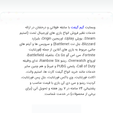
وبسایت
گیم گیفت
با سابقه طولانی و درخشان در ارائه
خدمات نظیر فروش انواع بازی های اورجینال تحت (استیم
Steam، یوپلی Uplay، اوریجین Origin، بلیزارد
Blizzard، بتل نت Battlenet) و سرویس ها و آیتم های
جانبی مربوط به بازی های آنلاین از جمله (فورتنایت
Fortnite، سی اس گو Cs Go، بتلفیلد Battlefield،
اورواچ Overwatch، رینبو Rainbow Six، ندای وظیفه
Call of Duty، پابجی PUBG و غیره) و هم چنین سایر
خدمات مانند خرید انواع گیفت کارت ها، استیم والت،
اکانت فورتنایت، وی باکس فورتنایت، بتل پس فورتنایت،
کردیت رینبو و سی دی کی بازی با قیمت مناسب و
پشتیبانی 24 ساعته در 7 روز هفته و تحویل آنی (برای
برخی از محصولات) در خدمت شماست.