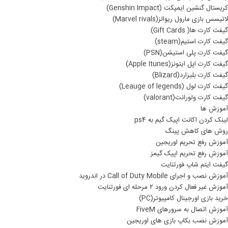
کریستال گنشین ایمپکت (Genshin Impact)
لاتیسس بازی مارول ریوالز(Marvel rivals)
گیفت کارت ها( Gift Cards)
گیفت کارت استیم(steam)
گیفت کارت پلی استیشن(PSN)
گیفت کارت اپل ایتونز(Apple Itunes)
گیفت کارت بلیزارد(Blizard)
گیفت کارت لول (Leauge of legends)
گیفت کارت ولورانت(valorant)
آموزش ها
لینک کردن اکانت اپیک گیم به ps4
روش های کاهش پینگ
آموزش رفع تحریم اوریجین
آموزش رفع تحریم اپیک گیمز
گیفت ایتم شاپ فورتنایت
آموزش نصب و اجرای Call of Duty Mobile در اندروید
آموزش غیر فعال کردن ورود ۲ مرحله ای فورتنایت
خرید بازی اورجینال کامپیوتر(PC)
آموزش اتصال به سرورهای FiveM
آموزش نصب بکاپ بازی های اوریجین