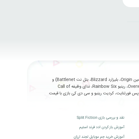
با سابقه طولانی و درخشان در ارائه خدمات نظیر فروش انواع بازی های اورجینال تحت (استیم Steam، یوپلی Uplay، اوریجین Origin، بلیزارد Blizzard، بتل نت Battlenet) و
سرویس ها و آیتم های جانبی مربوط به بازی های آنلاین از جمله (فورتنایت Fortnite، سی اس گو Cs Go، بتلفیلد Battlefield، اورواچ Overwatch، رینبو Rainbow Six، ندای وظیفه Call of
ت، بتل پس فورتنایت، کردیت رینبو و سی دی کی بازی با قیمت
نقد و بررسی بازی Split Fiction
آموزش باز کردن ادد فرند استیم
آموزش خرید جم موبایل لجند ارزان