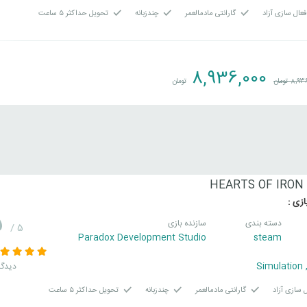
عال سازی آزاد
گارانتی مادمالعمر
چندزبانه
تحویل حداکثر ۵ ساعت
8,936,000
8,93
تومان
تومان
HEARTS OF IRON 
زی :
5
دسته بندی
سازنده بازی
/ 5
Paradox Development Studio
steam
Simulation
5 دیدگا
 سازی آزاد
گارانتی مادمالعمر
چندزبانه
تحویل حداکثر ۵ ساعت