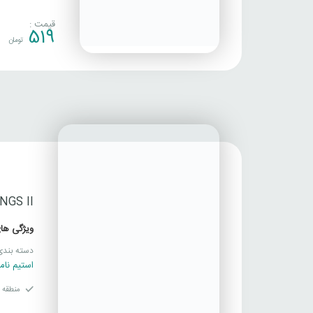
قیمت :
519
تومان
NGS II
ویژگی های
دسته بندی
استیم نام
منطقه ف