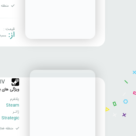
منطقه ف
قیمت :
از:
6,000
IV
ویژگی های با
پلتفرم
Steam
ژانـر
,
Strategic
منطقه فعال