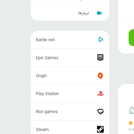
تریلرها
Battle.net
Battle.net
Epic
Epic Games
Games
Origin
Origin
Play
Play Station
Station
Riot
Riot games
games
Steam
ه
Steam