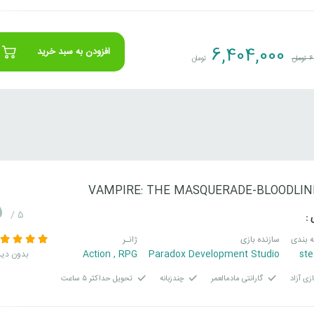
6,404,000
افزودن به سبد خرید
6
تومان
تومان
VAMPIRE: THE MASQUERADE-BLOODLIN
5
/ 5
 :
 بندی
سازنده بازی
ژانـر
Action
,
RPG
Paradox Development Studio
st
بدون دید
زی آزاد
گارانتی مادمالعمر
چندزبانه
تحویل حداکثر ۵ ساعت