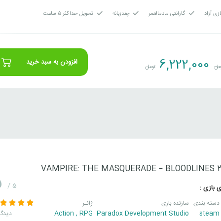
زی آزاد
گارانتی مادمالعمر
چندزبانه
تحویل حداکثر ۵ ساعت
6,222,000
افزودن به سبد خرید
مان
تومان
VAMPIRE: THE MASQUERADE – BLOODLINES 
5
/ 5
 بازی :
دسته بندی
سازنده بازی
ژانـر
Action
,
RPG
Paradox Development Studio
steam
3 دیدگا