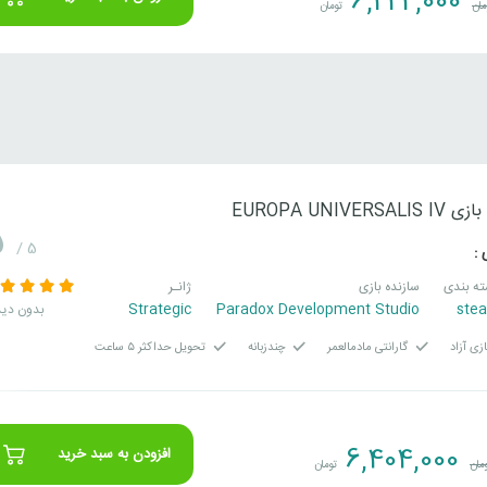
6,222,000
مان
تومان
EUROPA UNIVERSAL
5
/ 5
 :
ه بندی
سازنده بازی
ژانـر
Strategic
Paradox Development Studio
ste
بدون دید
زی آزاد
گارانتی مادمالعمر
چندزبانه
تحویل حداکثر ۵ ساعت
6,404,000
افزودن به سبد خرید
مان
تومان