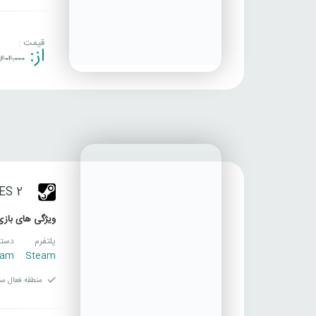
قیمت :
از:
,404,000
ES 2
ویژگی های بازی
پلتفرم
دسته
eam
Steam
منطقه فعال سا