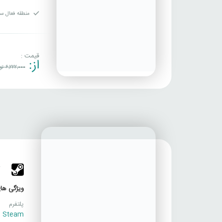
منطقه فعال سا
قیمت :
از:
6,222,000
تو
2
ویژگی های
پلتفرم
Steam