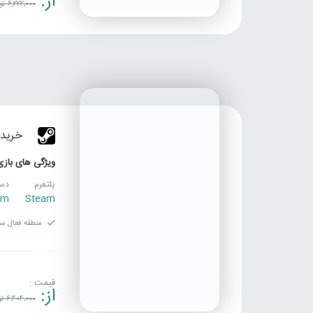
از:
6,222,000
تو
خرید بازی IS IV
ویژگی های بازی
پلتفرم
دست
am
Steam
منطقه فعال سا
قیمت :
از:
6,404,000
تو