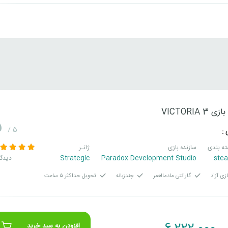
VICTORIA 3
5
/ 5
 :
ه بندی
سازنده بازی
ژانـر
Strategic
Paradox Development Studio
ste
2 دیدگ
زی آزاد
گارانتی مادمالعمر
چندزبانه
تحویل حداکثر ۵ ساعت
افزودن به سبد خرید