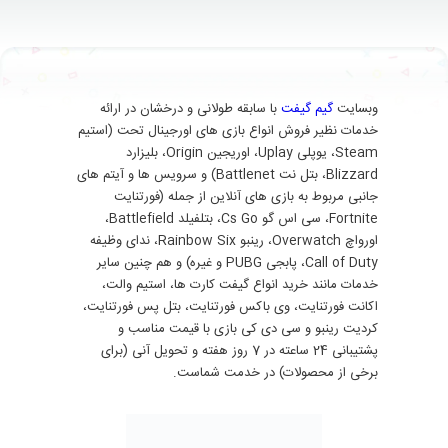
وبسایت
گیم گیفت
با سابقه طولانی و درخشان در ارائه
خدمات نظیر فروش انواع بازی های اورجینال تحت (استیم
Steam، یوپلی Uplay، اوریجین Origin، بلیزارد
Blizzard، بتل نت Battlenet) و سرویس ها و آیتم های
جانبی مربوط به بازی های آنلاین از جمله (فورتنایت
Fortnite، سی اس گو Cs Go، بتلفیلد Battlefield،
اورواچ Overwatch، رینبو Rainbow Six، ندای وظیفه
Call of Duty، پابجی PUBG و غیره) و هم چنین سایر
خدمات مانند خرید انواع گیفت کارت ها، استیم والت،
اکانت فورتنایت، وی باکس فورتنایت، بتل پس فورتنایت،
کردیت رینبو و سی دی کی بازی با قیمت مناسب و
پشتیبانی 24 ساعته در 7 روز هفته و تحویل آنی (برای
برخی از محصولات) در خدمت شماست.