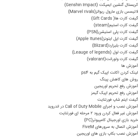
کریستال گنشین ایمپکت (Genshin Impact)
لاتیسس بازی مارول ریوالز(Marvel rivals)
گیفت کارت ها( Gift Cards)
گیفت کارت استیم(steam)
گیفت کارت پلی استیشن(PSN)
گیفت کارت اپل ایتونز(Apple Itunes)
گیفت کارت بلیزارد(Blizard)
گیفت کارت لول (Leauge of legends)
گیفت کارت ولورانت(valorant)
آموزش ها
لینک کردن اکانت اپیک گیم به ps4
روش های کاهش پینگ
آموزش رفع تحریم اوریجین
آموزش رفع تحریم اپیک گیمز
گیفت ایتم شاپ فورتنایت
آموزش نصب و اجرای Call of Duty Mobile در اندروید
آموزش غیر فعال کردن ورود ۲ مرحله ای فورتنایت
خرید بازی اورجینال کامپیوتر(PC)
آموزش اتصال به سرورهای FiveM
آموزش نصب بکاپ بازی های اوریجین