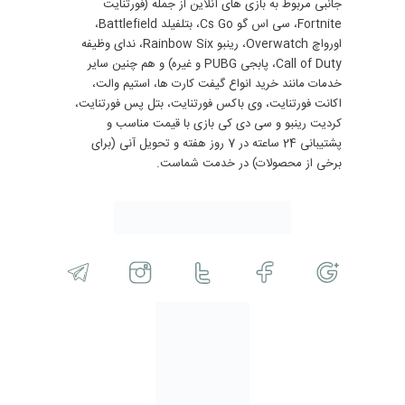
جانبی مربوط به بازی های آنلاین از جمله (فورتنایت
Fortnite، سی اس گو Cs Go، بتلفیلد Battlefield،
اورواچ Overwatch، رینبو Rainbow Six، ندای وظیفه
Call of Duty، پابجی PUBG و غیره) و هم چنین سایر
خدمات مانند خرید انواع گیفت کارت ها، استیم والت،
اکانت فورتنایت، وی باکس فورتنایت، بتل پس فورتنایت،
کردیت رینبو و سی دی کی بازی با قیمت مناسب و
پشتیبانی 24 ساعته در 7 روز هفته و تحویل آنی (برای
برخی از محصولات) در خدمت شماست.