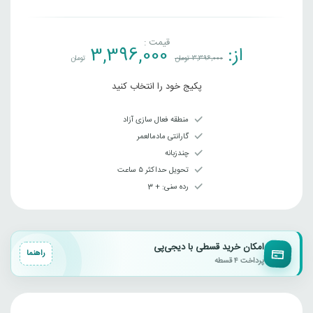
قیمت :
از:
3,396,000
3,396,000
تومان
تومان
پکیج خود را انتخاب کنید
منطقه فعال سازی آزاد
گارانتی مادمالعمر
چندزبانه
تحویل حداکثر ۵ ساعت
رده سنی‌: + 3
امکان خرید قسطی با دیجی‌پی
راهنما
پرداخت ۴ قسطه