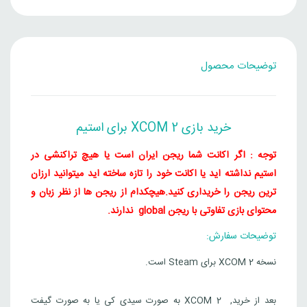
Steam
XCOM 2
توضیحات محصول
3,399,000
تومان
قزاقستان
Steam
XCOM 2
خرید بازی XCOM 2 برای استیم
3,816,000
تومان
هند
توجه : اگر اکانت شما ریجن ایران است یا هیچ تراکنشی در
Steam
استیم نداشته اید یا اکانت خود را تازه ساخته اید میتوانید ارزان
ترین ریجن را خریداری کنید.
هیچکدام از ریجن ها از نظر زبان و
محتوای بازی تفاوتی با ریجن global ندارند.
توضیحات سفارش:
نسخه XCOM 2 برای Steam است.
بعد از خرید, XCOM 2 به صورت سیدی کی یا به صورت گیفت