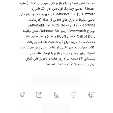
خدمات نظیر فروش انواع بازی های اورجینال تحت (استیم
Steam، یوپلی Uplay، اوریجین Origin، بلیزارد
Blizzard، بتل نت Battlenet) و سرویس ها و آیتم های
جانبی مربوط به بازی های آنلاین از جمله (فورتنایت
Fortnite، سی اس گو Cs Go، بتلفیلد Battlefield،
اورواچ Overwatch، رینبو Rainbow Six، ندای وظیفه
Call of Duty، پابجی PUBG و غیره) و هم چنین سایر
خدمات مانند خرید انواع گیفت کارت ها، استیم والت،
اکانت فورتنایت، وی باکس فورتنایت، بتل پس فورتنایت،
کردیت رینبو و سی دی کی بازی با قیمت مناسب و
پشتیبانی 24 ساعته در 7 روز هفته و تحویل آنی (برای
برخی از محصولات) در خدمت شماست.