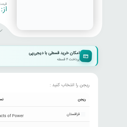
قیمت
از:
امکان خرید قسطی با دیجی‌پی
پرداخت ۴ قسطه
ریجن را انتخاب کنید :
ریجن
نس
قزاقستان
acts of Power