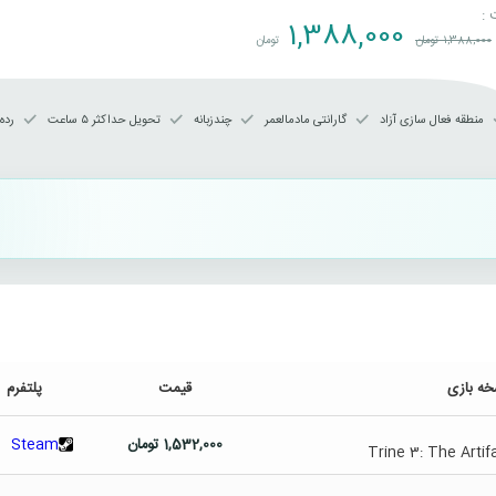
 :
1,388,000
1,388,000
تومان
تومان
منطقه فعال سازی آزاد
گارانتی مادمالعمر
چندزبانه
تحویل حداکثر ۵ ساعت
رده 
خه بازی
قیمت
پلتفرم
1,532,000
تومان
Steam
Trine 3: The Artif