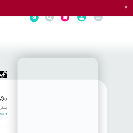
+
ویژگی
پلتفر
eam