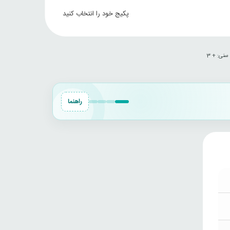
پکیج خود را انتخاب کنید
سنی‌: + 3
راهنما
Battlefield
Titanfall
HITMAN
Fallout
76
2
2
v