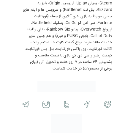
Steam، یوپلی Uplay، اوریجین Origin، بلیزارد
Blizzard، بتل نت Battlenet) و سرویس ها و آیتم های
جانبی مربوط به بازی های آنلاین از جمله (فورتنایت
Fortnite، سی اس گو Cs Go، بتلفیلد Battlefield،
اورواچ Overwatch، رینبو Rainbow Six، ندای وظیفه
Call of Duty، پابجی PUBG و غیره) و هم چنین سایر
خدمات مانند خرید انواع گیفت کارت ها، استیم والت،
اکانت فورتنایت، وی باکس فورتنایت، بتل پس فورتنایت،
کردیت رینبو و سی دی کی بازی با قیمت مناسب و
پشتیبانی 24 ساعته در 7 روز هفته و تحویل آنی (برای
برخی از محصولات) در خدمت شماست.