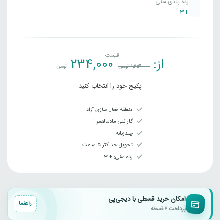
رده بندی سنی
+3
قیمت :
از:
234,000
1,213,000
تومان
تومان
پکیج خود را انتخاب کنید
منطقه فعال سازی آزاد
گارانتی مادمالعمر
چندزبانه
تحویل حداکثر ۵ ساعت
رده سنی‌: + 3
امکان خرید قسطی با دیجی‌پی
راهنما
پرداخت ۴ قسطه