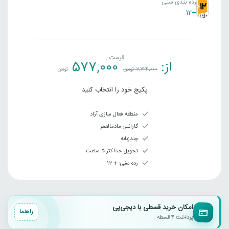
رده بندی سنی
+12
قیمت :
از:
577,000
7,724,000
تومان
تومان
پکیج خود را انتخاب کنید
منطقه فعال سازی آزاد
گارانتی مادمالعمر
چندزبانه
تحویل حداکثر ۵ ساعت
رده سنی‌: + 12
امکان خرید قسطی با دیجی‌پی
راهنما
پرداخت ۴ قسطه