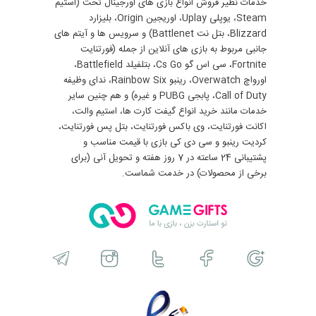
خدمات نظیر فروش انواع بازی های اورجینال تحت (استیم
Steam، یوپلی Uplay، اوریجین Origin، بلیزارد
Blizzard، بتل نت Battlenet) و سرویس ها و آیتم های
جانبی مربوط به بازی های آنلاین از جمله (فورتنایت
Fortnite، سی اس گو Cs Go، بتلفیلد Battlefield،
اورواچ Overwatch، رینبو Rainbow Six، ندای وظیفه
Call of Duty، پابجی PUBG و غیره) و هم چنین سایر
خدمات مانند خرید انواع گیفت کارت ها، استیم والت،
اکانت فورتنایت، وی باکس فورتنایت، بتل پس فورتنایت،
کردیت رینبو و سی دی کی بازی با قیمت مناسب و
پشتیبانی 24 ساعته در 7 روز هفته و تحویل آنی (برای
برخی از محصولات) در خدمت شماست.