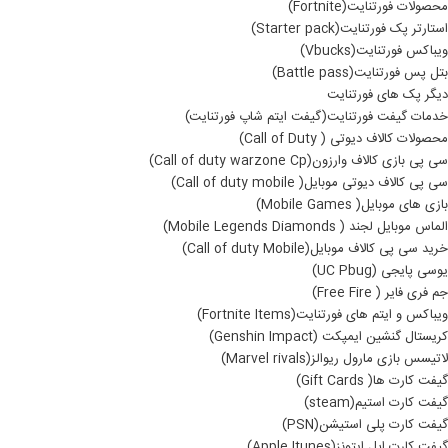
محصولات فورتنایت(Fortnite)
استارتر پک فورتنایت(Starter pack)
ویباکس فورتنایت(Vbucks)
بتل پس فورتنایت(Battle pass)
دیگر پک های فورتنایت
خدمات گیفت فورتنایت(گیفت ایتم شاپ فورتنایت)
محصولات کالاف دیوتی ( Call of Duty)
سی پی بازی کالاف وارزون(Call of duty warzone Cp)
سی پی کالاف دیوتی موبایل( Call of duty mobile)
بازی های موبایل( Mobile Games)
الماس موبایل لجند ( Mobile Legends Diamonds)
خرید سی پی کالاف موبایل(Call of duty Mobile)
یوسی پایجی (UC Pbug)
جم فری فایر ( Free Fire)
ویباکس و ایتم های فورتنایت(Fortnite Items)
کریستال گنشین ایمپکت (Genshin Impact)
لاتیسس بازی مارول ریوالز(Marvel rivals)
گیفت کارت ها( Gift Cards)
گیفت کارت استیم(steam)
گیفت کارت پلی استیشن(PSN)
گیفت کارت اپل ایتونز(Apple Itunes)