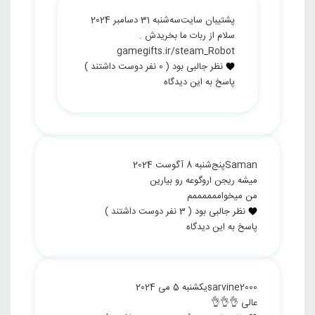
پشتیبان سایت
سه‌شنبه 31 دسامبر 2024
سلام از ربات ما بخریدش .
gamegifts.ir/steam_Robot
نظر جالبی بود
(
0
نفر دوست داشتند )
پاسخ به این دیدگاه
Saman
پنج‌شنبه 8 آگوست 2024
میشه ریجن اروگوعه رو بیارین
من میخواممممممم
نظر جالبی بود
(
3
نفر دوست داشتند )
پاسخ به این دیدگاه
sarvine2000
یکشنبه 5 می 2024
عالی 👌👌👌