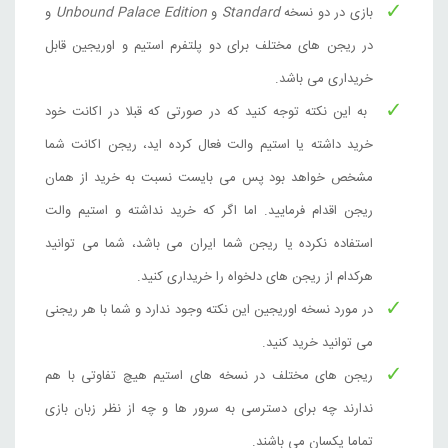
قیمت
قیمت
10,814,000
تومان
بازی در دو نسخه
Standard
و
Unbound Palace Edition
و
هند
1,707,000
تومان
فعلی
اصلی
در ریجن های مختلف برای دو پلتفرم استیم و اوریجین قابل
07,000
,000
Steam
بود.
است.
خریداری می باشد.
Need for Speed™ Unbound
به این نکته توجه کنید که در صورتی که قبلا در اکانت خود
قیمت
قیمت
8,065,000
تومان
اوکراین
خرید داشته یا استیم والت فعال کرده اید، ریجن اکانت شما
601,000
تومان
فعلی
اصلی
601,000 تو
,000
مشخص خواهد بود پس می بایست نسبت به خرید از همان
Steam
بود.
است.
ریجن اقدام فرمایید. اما اگر که خرید نداشته و استیم والت
Need for Speed™ Unbound Palace Edition
استفاده نکرده یا ریجن شما ایران می باشد، شما می توانید
قیمت
قیمت
9,963,000
تومان
اوکراین
1,107,000
تومان
هرکدام از ریجن های دلخواه را خریداری کنید.
فعلی
اصلی
,107,000
,000
Steam
در مورد نسخه اوریجین این نکته وجود ندارد و شما با هر ریجنی
بود.
است.
می توانید خرید کنید.
Need for Speed™ Unbound Ultimate Collection
ریجن های مختلف در نسخه های استیم هیچ تفاوتی با هم
قیمت
قیمت
10,438,000
تومان
اوکراین
1,646,000
تومان
فعلی
اصلی
ندارند چه برای دسترسی به سرور ها و چه از نظر زبان بازی
46,000
00
Steam
تماما یکسان می باشند.
بود.
است.