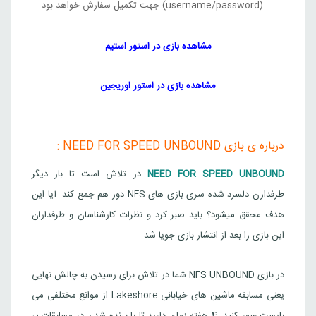
1,162,000
تومان
(username/password) جهت تکمیل سفارش خواهد بود.
فعلی
اصلی
,162,000
00
Steam
بود.
است.
مشاهده بازی در استور استیم
Need for Speed™ Unbound Palace Edition
قیمت
قیمت
17,022,000
تومان
ارژانتین
مشاهده بازی در استور اوریجین
1,792,000
تومان
فعلی
اصلی
92,000
000
Steam
بود.
است.
Need for Speed™ Unbound Ultimate Collection
درباره ی بازی NEED FOR SPEED UNBOUND :
قیمت
قیمت
18,086,000
تومان
ارژانتین
NEED FOR SPEED UNBOUND
در تلاش است تا بار دیگر
2,856,000
تومان
فعلی
اصلی
طرفدارن دلسرد شده سری بازی های NFS دور هم جمع کند. آیا این
,000
000
Steam
بود.
است.
هدف محقق میشود؟ باید صبر کرد و نظرات کارشناسان و طرفداران
این بازی را بعد از انتشار بازی جویا شد.
در بازی NFS UNBOUND شما در تلاش برای رسیدن به چالش نهایی
یعنی مسابقه ماشین های خیابانی Lakeshore از موانع مختلفی می
بایست عبور کنید. 4 هفته زمان دارید تا با برنده شدن در مسابقات پر