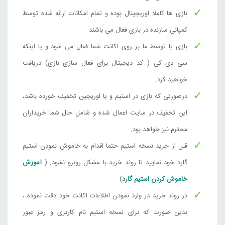
Need for Speed™ Unbound
بازی ها کاملا اوریجینال بوده و تمام امکانات ارائه شده توسط
قیمت
قیمت
کمپانی سازنده در بازی فعال می باشند.
14,894,000
تومان
ترکیه
1,162,000
تومان
فعلی
اصلی
بازی یا توسط ما بر روی اکانت شما فعال می شود و یا اینکه
,162,000
00
Steam
بود.
است.
سی دی کی ( کد دیجیتال برای فعال سازی بازی) دریافت
Need for Speed™ Unbound Palace Edition
خواهید کرد.
قیمت
قیمت
17,022,000
تومان
درصورتی که بازی در استیم و یا اوریجین تخفیف خورده باشد،
ترکیه
1,792,000
تومان
فعلی
اصلی
این تخفیف در سایت اعمال شده و شامل حال شما خریداران
92,000
000
Steam
بود.
است.
محترم نیز خواهد بود.
Need for Speed™ Unbound Ultimate Collection
قبل از خرید نسخه استیم حتما اقدام به خاموش نمودن استیم
قیمت
قیمت
18,086,000
تومان
ترکیه
گارد خود نمایید تا روند خرید با مشکل روبرو نشود. (
آموزش
2,856,000
تومان
فعلی
اصلی
,000
000
خاموش کردن استیم گارد
)
Steam
بود.
است.
در روند خرید در وارد نمودن اطلاعات اکانت خود دقت نموده ،
Need for Speed™ Unbound
بدین صورت که برای نسخه استیم نام کاربری و رمز عبور
قیمت
قیمت
14,894,000
تومان
ارژانتین