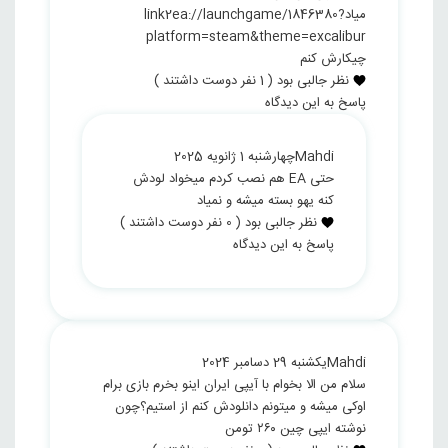
میاد‏link2ea://launchgame/1846380?
platform=steam&theme=excalibur‏
چیکارش کنم
نظر جالبی بود
(
1
نفر دوست داشتند )
پاسخ به این دیدگاه
Mahdi
چهارشنبه 1 ژانویه 2025
حتی EA هم نصب کردم میخواد لودش
کنه یهو بسته میشه و نمیاد
نظر جالبی بود
(
0
نفر دوست داشتند )
پاسخ به این دیدگاه
Mahdi
یکشنبه 29 دسامبر 2024
سلام من الا بخوام با آیپی ایران اینو بخرم بازی برام
اوکی میشه و میتونم دانلودش کنم از استیم؟چون
نوشته ایپی چین ۲۶۰ تومن