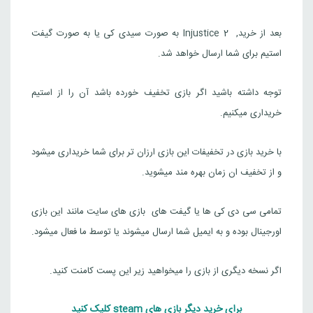
Injustice™ 2
9,611,000
تومان
برزیل
بعد از خرید, Injustice 2 به صورت سیدی کی یا به صورت گیفت
استیم برای شما ارسال خواهد شد.
Steam
Injustice 2 Legendary Edition
توجه داشته باشید اگر بازی تخفیف خورده باشد آن را از استیم
11,701,000
تومان
برزیل
خریداری میکنیم.
Steam
با خرید بازی در تخفیفات این بازی ارزان تر برای شما خریداری میشود
Injustice™ 2
و از تخفیف ان زمان بهره مند میشوید.
5,958,000
تومان
هند
Steam
تمامی سی دی کی ها یا گیفت های بازی های سایت مانند این بازی
اورجینال بوده و به ایمیل شما ارسال میشوند یا توسط ما فعال میشود.
Injustice 2 Legendary Edition
7,172,000
تومان
هند
اگر نسخه دیگری از بازی را میخواهید زیر این پست کامنت کنید.
Steam
برای خرید دیگر بازی های steam کلیک کنید
Injustice™ 2