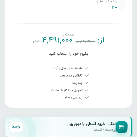
رده بندی سنی
+3
قیمت :
از:
4,491,000
4,491,000
تومان
تومان
پکیج خود را انتخاب کنید
منطقه فعال سازی آزاد
گارانتی مادمالعمر
چندزبانه
تحویل حداکثر ۵ ساعت
رده سنی‌: + 3
امکان خرید قسطی با دیجی‌پی
راهنما
پرداخت ۴ قسطه