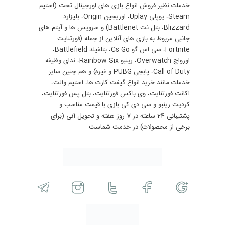
خدمات نظیر فروش انواع بازی های اورجینال تحت (استیم
Steam، یوپلی Uplay، اوریجین Origin، بلیزارد
Blizzard، بتل نت Battlenet) و سرویس ها و آیتم های
جانبی مربوط به بازی های آنلاین از جمله (فورتنایت
Fortnite، سی اس گو Cs Go، بتلفیلد Battlefield،
اورواچ Overwatch، رینبو Rainbow Six، ندای وظیفه
Call of Duty، پابجی PUBG و غیره) و هم چنین سایر
خدمات مانند خرید انواع گیفت کارت ها، استیم والت،
اکانت فورتنایت، وی باکس فورتنایت، بتل پس فورتنایت،
کردیت رینبو و سی دی کی بازی با قیمت مناسب و
پشتیبانی 24 ساعته در 7 روز هفته و تحویل آنی (برای
برخی از محصولات) در خدمت شماست.