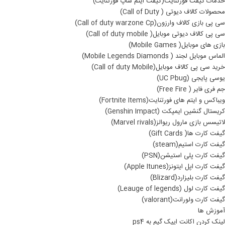
خدمات گیفت فورتنایت(گیفت ایتم شاپ فورتنایت)
محصولات کالاف دیوتی ( Call of Duty)
سی پی بازی کالاف وارزون(Call of duty warzone Cp)
سی پی کالاف دیوتی موبایل( Call of duty mobile)
بازی های موبایل( Mobile Games)
الماس موبایل لجند ( Mobile Legends Diamonds)
خرید سی پی کالاف موبایل(Call of duty Mobile)
یوسی پایجی (UC Pbug)
جم فری فایر ( Free Fire)
ویباکس و ایتم های فورتنایت(Fortnite Items)
کریستال گنشین ایمپکت (Genshin Impact)
لاتیسس بازی مارول ریوالز(Marvel rivals)
گیفت کارت ها( Gift Cards)
گیفت کارت استیم(steam)
گیفت کارت پلی استیشن(PSN)
گیفت کارت اپل ایتونز(Apple Itunes)
گیفت کارت بلیزارد(Blizard)
گیفت کارت لول (Leauge of legends)
گیفت کارت ولورانت(valorant)
آموزش ها
لینک کردن اکانت اپیک گیم به ps4