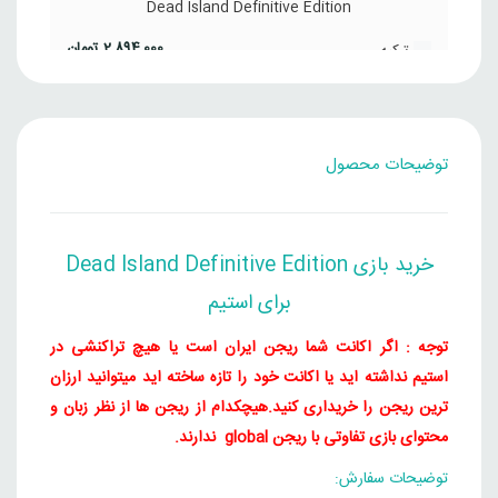
Dead Island Definitive Edition
2,894,000
تومان
ترکیه
Steam
Dead Island Definitive Edition
توضیحات محصول
2,450,000
تومان
چین
Steam
Dead Island Definitive Edition
خرید بازی Dead Island Definitive Edition
2,605,000
تومان
برای استیم
هند
Steam
توجه : اگر اکانت شما ریجن ایران است یا هیچ تراکنشی در
استیم نداشته اید یا اکانت خود را تازه ساخته اید میتوانید ارزان
ترین ریجن را خریداری کنید.
هیچکدام از ریجن ها از نظر زبان و
محتوای بازی تفاوتی با ریجن global ندارند.
توضیحات سفارش: