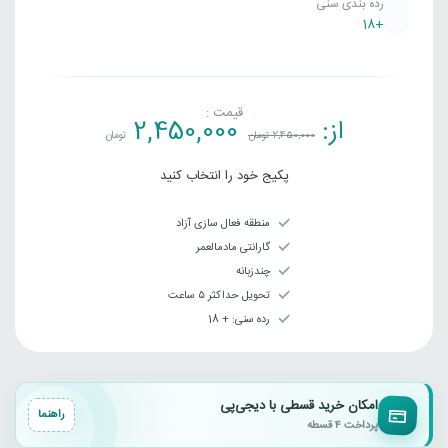
رده بندی سنی
+18
قیمت :
از:
2,450,000
2,450,000
تومان
تومان
پکیج خود را انتخاب کنید
منطقه فعال سازی آزاد
گارانتی مادمالعمر
چندزبانه
تحویل حداکثر ۵ ساعت
رده سنی‌: + 18
امکان خرید قسطی با دیجی‌پی
راهنما
پرداخت ۴ قسطه