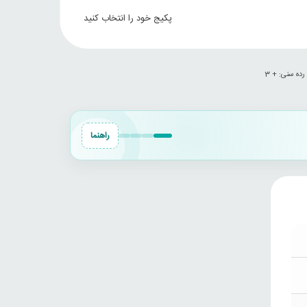
پکیج خود را انتخاب کنید
رده سنی‌: + 3
راهنما
خرید
Dark
ATLAS
Battlefield
4
بازی
Souls
Dayz
III