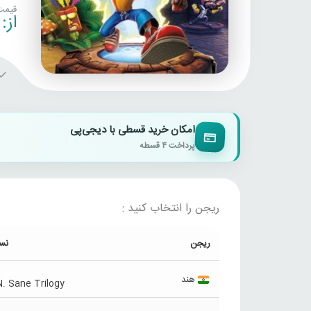
قیمت
از:
امکان خرید قسطی با دیجی‌پی
پرداخت ۴ قسطه
ریجن را انتخاب کنید :
ریجن
نس
هند
. Sane Trilogy