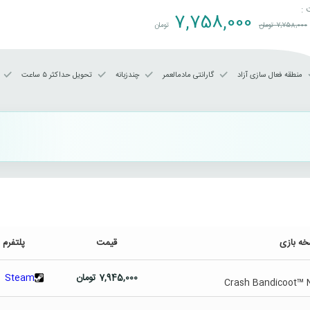
 :
7,758,000
7,758,000
تومان
تومان
منطقه فعال سازی آزاد
گارانتی مادمالعمر
چندزبانه
تحویل حداکثر ۵ ساعت
خه بازی
قیمت
پلتفرم
7,945,000
تومان
Steam
Crash Bandicoot™ N