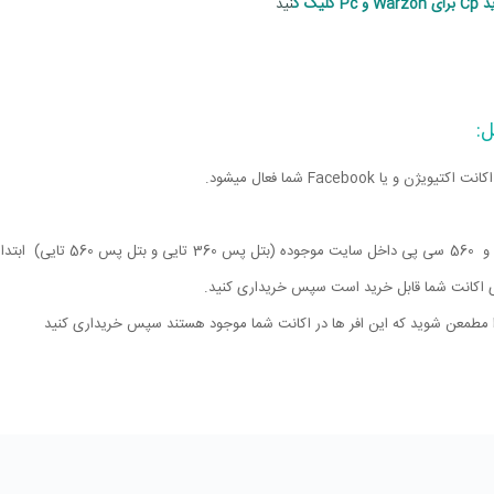
P کلیک ک
نید
1,693,000
تومان
2,327,000
تومان
ی
3,457,000
تومان
4,494,000
تومان
7,191,000
تومان
9,462,000
تومان
 Facebook شما فعال میشود.
15,108,000
تومان
21,583,000
تومان
برای خرید پرمیموم پس معمولی دو گزینه 360 سی پی و 560 سی پی داخل سایت موجوده (بتل پس 360 ت
732,000
تومان
3 تایی
ای اکانت شما قابل خرید است سپس خریداری کنید.
دا مطمعن شوید که این افر ها در اکانت شما موجود هستند سپس خریداری کنید
1,055,000
تومان
5 تایی