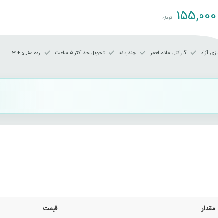
155,000
تومان
زی آزاد
گارانتی مادمالعمر
چندزبانه
تحویل حداکثر ۵ ساعت
رده سنی‌: + 3
مقدار
قیمت