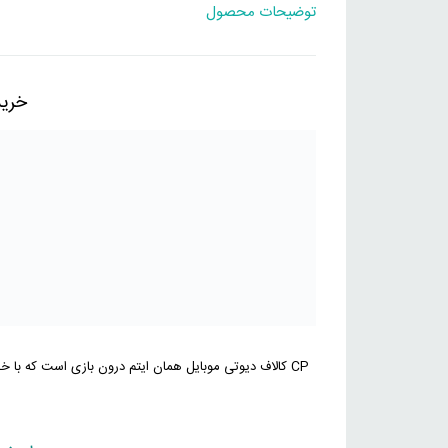
آفر ویژه
توضیحات محصول
افر ویژه 160 سی پی( آفر حتما در اکانت شما موجود باشد)
آفر ویژه
آفر drop
خرید CP کالاف دیوت
آفر ویژه
آفر Supply Pass هفتگی 1 دلاری
آفر ویژه
آفر Supply Pass ماهانه 4 دلاری
آفر ویژه
آفر لیمیت ت
سی پی معمولی
خرید 80 سی 
سی پی معمولی
خرید 160 سی 
CP کالاف دیوتی موبایل همان ایتم درون بازی است که با خ
سی پی معمولی
خرید 240 سی پ
یمت
قیمت
سی پی معمولی
خرید 420 سی پ