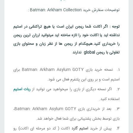
Steam
توضیحات سفارش خرید Batman: Arkham Collection :
Batman: Arkham Collection
3,623,000
تومان
قزاقستان
توجه : اگر اکانت شما ریجن ایران است یا هیچ تراکنشی در استیم
نداشته اید یا اکانت خود را تازه ساخته اید میتوانید ارزان ترین ریجن
Steam
را خریداری کنید.
هیچکدام از ریجن ها از نظر زبان و محتوای بازی
Batman: Arkham Collection
تفاوتی با ریجن global ندارند
3,137,000
تومان
هند
Steam
نسخه خرید بازی Batman: Arkham Asylum GOTY برای
استیم است و بر روی این پلتفرم فعال می شود.
اگر نسخه دیگری از بازی را میخواهید می توانید از
ربات استیم
استفاده کنید.
بعد از خریداری بازی Batman: Arkham Asylum GOTY،
بازی توسط بخش پشتیبانی برای شما فعال خواهد شد.
پیش از خرید
استیم گارد
اکانت ( کد دو مرحله ای اکانت) رو