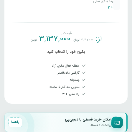
رده بندی سنی
+3
قیمت :
از:
3,137,000
3,137,000
تومان
تومان
پکیج خود را انتخاب کنید
منطقه فعال سازی آزاد
گارانتی مادمالعمر
چندزبانه
تحویل حداکثر ۵ ساعت
رده سنی‌: + 3
امکان خرید قسطی با دیجی‌پی
راهنما
پرداخت ۴ قسطه