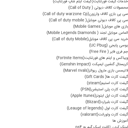
خدمات گیفت فورتنایت(گیفت ایتم شاپ فورتنایت)
محصولات کالاف دیوتی ( Call of Duty)
سی پی بازی کالاف وارزون(Call of duty warzone Cp)
سی پی کالاف دیوتی موبایل( Call of duty mobile)
بازی های موبایل( Mobile Games)
الماس موبایل لجند ( Mobile Legends Diamonds)
خرید سی پی کالاف موبایل(Call of duty Mobile)
یوسی پایجی (UC Pbug)
جم فری فایر ( Free Fire)
ویباکس و ایتم های فورتنایت(Fortnite Items)
کریستال گنشین ایمپکت (Genshin Impact)
لاتیسس بازی مارول ریوالز(Marvel rivals)
گیفت کارت ها( Gift Cards)
گیفت کارت استیم(steam)
گیفت کارت پلی استیشن(PSN)
گیفت کارت اپل ایتونز(Apple Itunes)
گیفت کارت بلیزارد(Blizard)
گیفت کارت لول (Leauge of legends)
گیفت کارت ولورانت(valorant)
آموزش ها
لینک کردن اکانت اپیک گیم به ps4