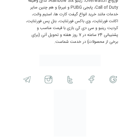
اورواچ Overwatch، رینبو Rainbow Six، ندای وظیفه
Call of Duty، پابجی PUBG و غیره) و هم چنین سایر
خدمات مانند خرید انواع گیفت کارت ها، استیم والت،
اکانت فورتنایت، وی باکس فورتنایت، بتل پس فورتنایت،
کردیت رینبو و سی دی کی بازی با قیمت مناسب و
پشتیبانی 24 ساعته در 7 روز هفته و تحویل آنی (برای
برخی از محصولات) در خدمت شماست.