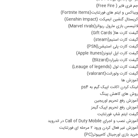
جم فری فایر ( Free Fire)
ویباکس و ایتم های فورتنایت(Fortnite Items)
کریستال گنشین ایمپکت (Genshin Impact)
لاتیسس بازی مارول ریوالز(Marvel rivals)
گیفت کارت ها( Gift Cards)
گیفت کارت استیم(steam)
گیفت کارت پلی استیشن(PSN)
گیفت کارت اپل ایتونز(Apple Itunes)
گیفت کارت بلیزارد(Blizard)
گیفت کارت لول (Leauge of legends)
گیفت کارت ولورانت(valorant)
آموزش ها
لینک کردن اکانت اپیک گیم به ps4
روش های کاهش پینگ
آموزش رفع تحریم اوریجین
آموزش رفع تحریم اپیک گیمز
گیفت ایتم شاپ فورتنایت
آموزش نصب و اجرای Call of Duty Mobile در اندروید
آموزش غیر فعال کردن ورود ۲ مرحله ای فورتنایت
خرید بازی اورجینال کامپیوتر(PC)