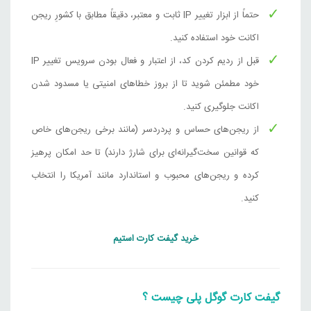
حتماً از ابزار تغییر IP ثابت و معتبر، دقیقاً مطابق با کشورِ ریجن
693,000
تومان
هند
اکانت خود استفاده کنید.
قبل از ردیم کردن کد، از اعتبار و فعال بودن سرویس تغییر IP
500 روپیه هند
خود مطمئن شوید تا از بروز خطاهای امنیتی یا مسدود شدن
1,147,000
تومان
هند
اکانت جلوگیری کنید.
1000 روپیه هند
از ریجن‌های حساس و پردردسر (مانند برخی ریجن‌های خاص
2,311,000
تومان
هند
که قوانین سخت‌گیرانه‌ای برای شارژ دارند) تا حد امکان پرهیز
کرده و ریجن‌های محبوب و استاندارد مانند آمریکا را انتخاب
1500 روپیه هند
کنید.
3,446,000
تومان
هند
خرید گیفت کارت استیم
25 لیر ترکیه
111,000
تومان
ترکیه
گیفت کارت گوگل پلی چیست ؟