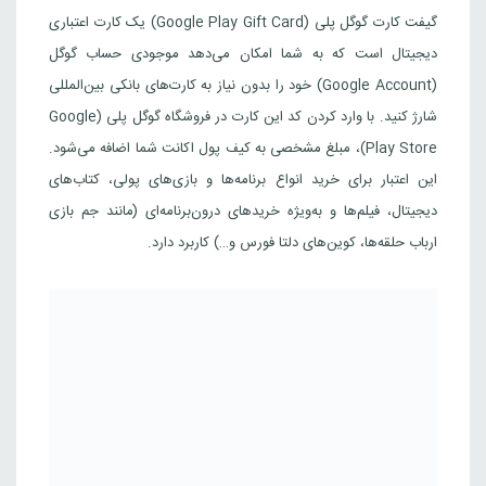
50 لیر ترکیه
گیفت کارت گوگل پلی (Google Play Gift Card) یک کارت اعتباری
223,000
تومان
ترکیه
دیجیتال است که به شما امکان می‌دهد موجودی حساب گوگل
(Google Account) خود را بدون نیاز به کارت‌های بانکی بین‌المللی
100 لیر ترکیه
شارژ کنید. با وارد کردن کد این کارت در فروشگاه گوگل پلی (Google
445,000
تومان
ترکیه
Play Store)، مبلغ مشخصی به کیف پول اکانت شما اضافه می‌شود.
این اعتبار برای خرید انواع برنامه‌ها و بازی‌های پولی، کتاب‌های
150 لیر ترکیه
دیجیتال، فیلم‌ها و به‌ویژه خریدهای درون‌برنامه‌ای (مانند جم بازی
668,000
تومان
ترکیه
ارباب حلقه‌ها، کوین‌های دلتا فورس و…) کاربرد دارد.
250 لیر ترکیه
1,114,000
تومان
ترکیه
500 لیر ترکیه
2,227,000
تومان
ترکیه