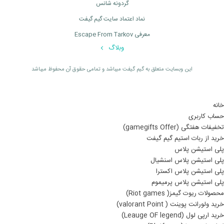
گردونه شانس
نماد اعتماد سایت گیم گیفت
معرفی Escape From Tarkov
وبلاگ
اين وبسايت متعلق به گیم گیفت ميباشد و تمامی حقوق آن محفوظ ميباشد
خانه
حساب کاربری
تخفیفات هفتگی (gamegifts Offer)
خرید از ربات استیم گیم گیفت
پلی استیشن پلاس
پلی استیشن پلاس اسنشیال
پلی استیشن پلاس اکسترا
پلی استیشن پلاس پرمیموم
محصولات ریوت گیمز( Riot games)
خرید ولورانت پوینت ( valorant Point)
خرید ارپی لول (Leauge OF legend)