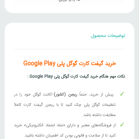
651,000
تومان
برزیل
50 رئال برزیل
توضیحات محصول
2,101,000
تومان
برزیل
30 رئال برزیل
خرید گیفت کارت گوگل پلی Google Play
1,261,000
تومان
برزیل
نکات مهم هنگام خرید گیفت کارت گوگل پلی Google Play :
100 رئال برزیل
پیش از خرید، حتماً
ریجن (کشور)
4,202,000
تومان
اکانت گوگل خود را در
برزیل
تنظیمات گوگل پلی چک کنید تا با ریجن گیفت کارت کاملاً
100 روپیه هند
مطابقت داشته باشد.
229,000
تومان
هند
از فروشگاه‌های معتبر و دارای «نماد اعتماد الکترونیکی» خرید
کنید تا از سلامت و قانونی بودن کد اطمینان داشته باشید.
300 روپیه هند