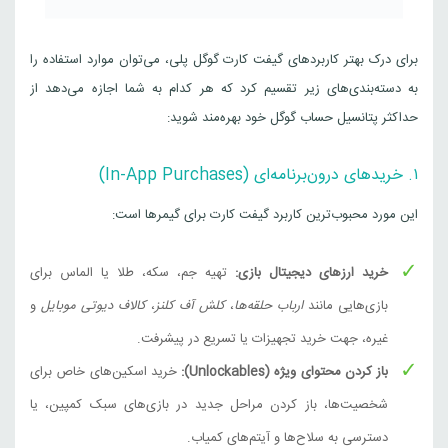
750 لیر ترکیه
3,341,000
تومان
ترکیه
برای درک بهتر کاربردهای گیفت کارت گوگل پلی، می‌توان موارد استفاده را
به دسته‌بندی‌های زیر تقسیم کرد که هر کدام به شما اجازه می‌دهد از
1000 لیر ترکیه
حداکثر پتانسیل حساب گوگل خود بهره‌مند شوید:
4,454,000
تومان
ترکیه
۱. خریدهای درون‌برنامه‌ای (In-App Purchases)
5 دلار آمریکا
این مورد محبوب‌ترین کاربرد گیفت کارت برای گیمرها است:
1,040,000
تومان
امریکا
خرید ارزهای دیجیتال بازی:
تهیه جم، سکه، طلا یا الماس برای
10 دلار آمریکا
بازی‌هایی مانند
ارباب حلقه‌ها
،
کلش آف کلنز
،
کالاف دیوتی موبایل
و
2,080,000
تومان
امریکا
غیره، جهت خرید تجهیزات یا تسریع در پیشرفت.
15 دلار آمریکا
باز کردن محتوای ویژه (Unlockables):
خرید اسکین‌های خاص برای
3,120,000
تومان
امریکا
شخصیت‌ها، باز کردن مراحل جدید در بازی‌های سبک کمپین، یا
دسترسی به سلاح‌ها و آیتم‌های کمیاب.