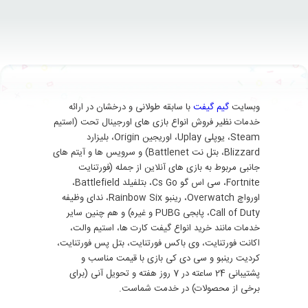
وبسایت
گیم گیفت
با سابقه طولانی و درخشان در ارائه
خدمات نظیر فروش انواع بازی های اورجینال تحت (استیم
Steam، یوپلی Uplay، اوریجین Origin، بلیزارد
Blizzard، بتل نت Battlenet) و سرویس ها و آیتم های
جانبی مربوط به بازی های آنلاین از جمله (فورتنایت
Fortnite، سی اس گو Cs Go، بتلفیلد Battlefield،
اورواچ Overwatch، رینبو Rainbow Six، ندای وظیفه
Call of Duty، پابجی PUBG و غیره) و هم چنین سایر
خدمات مانند خرید انواع گیفت کارت ها، استیم والت،
اکانت فورتنایت، وی باکس فورتنایت، بتل پس فورتنایت،
کردیت رینبو و سی دی کی بازی با قیمت مناسب و
پشتیبانی 24 ساعته در 7 روز هفته و تحویل آنی (برای
برخی از محصولات) در خدمت شماست.