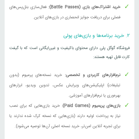
20 دلار آمریکا
خرید اشتراک‌های بازی (Battle Passes):
فعال‌سازی بتل‌پس‌های
4,160,000
تومان
امریکا
فصلی برای دریافت جوایز انحصاری در بازی‌های آنلاین.
25 دلار آمریکا
۲. خرید برنامه‌ها و بازی‌های پولی
5,200,000
تومان
امریکا
فروشگاه گوگل پلی دارای محتوای باکیفیت و غیررایگانی است که با گیفت
کارت قابل تهیه هستند:
50 دلار آمریکا
10,400,000
تومان
امریکا
نرم‌افزارهای کاربردی و تخصصی:
خرید نسخه‌های پرمیوم (بدون
تبلیغات) اپلیکیشن‌های ویرایش عکس، تدوین ویدیو، ابزارهای
100 دلار آمریکا
بهره‌وری یا نرم‌افزارهای آموزشی.
20,800,000
تومان
امریکا
بازی‌های پریمیوم (Paid Games):
خرید بازی‌هایی که برای نصب
نیاز به پرداخت اولیه دارند (بازی‌هایی که نسخه کرک شده ندارند یا
برای تجربه آنلاین امن‌تر، خرید نسخه اصلی آن‌ها توصیه می‌شود).