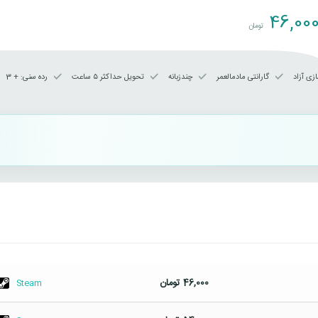
46,00
تومان
زی آزاد
گارانتی مادمالعمر
چندزبانه
تحویل حداکثر ۵ ساعت
رده سنی‌: + 3
46,000
تومان
Steam