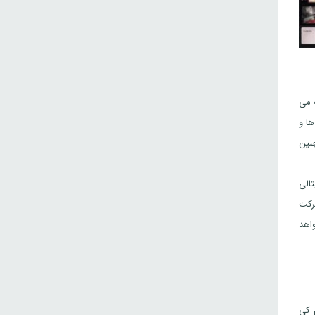
ه می
ها و
چنین
الی
شرکت
واهد
 کی