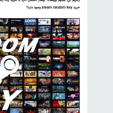
رندوم کی استیم چیست؟ چقدر احتمال دارد با خرید یک رندو
خرید steam random key وجود دارد؟