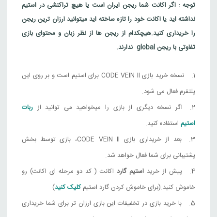
CODE VEIN II
توجه : اگر اکانت شما ریجن ایران است یا هیچ تراکنشی در استیم
نداشته اید یا اکانت خود را تازه ساخته اید میتوانید ارزان ترین ریجن
12,726,000
تومان
برزیل
را خریداری کنید.
هیچکدام از ریجن ها از نظر زبان و محتوای بازی
Steam
تفاوتی با ریجن global ندارند.
CODE VEIN II Deluxe Edition
16,362,000
تومان
برزیل
نسخه خرید بازی CODE VEIN II برای استیم است و بر روی این
پلتفرم فعال می شود.
Steam
اگر نسخه دیگری از بازی را میخواهید می توانید از
ربات
CODE VEIN II Ultimate Edition
استیم
استفاده کنید.
18,158,000
تومان
برزیل
بعد از خریداری بازی CODE VEIN II، بازی توسط بخش
Steam
پشتیبانی برای شما فعال خواهد شد.
CODE VEIN II
پیش از خرید
استیم گارد
اکانت ( کد دو مرحله ای اکانت) رو
9,830,000
تومان
ترکیه
خاموش کنید.(برای خاموش کردن گارد استیم
کلیک کنید
)
Steam
با خرید بازی در تخفیفات این بازی ارزان تر برای شما خریداری
CODE VEIN II Deluxe Edition