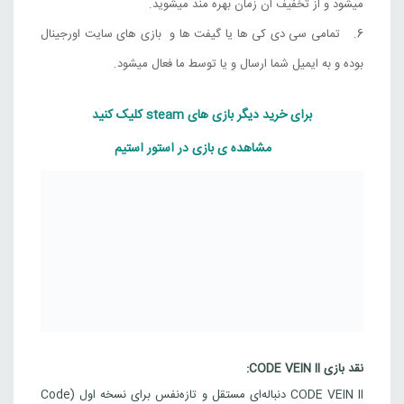
میشود و از تخفیف ان زمان بهره مند میشوید.
12,639,000
تومان
ترکیه
تمامی سی دی کی ها یا گیفت ها و بازی های سایت اورجینال
بوده و به ایمیل شما ارسال و یا توسط ما فعال میشود.
Steam
CODE VEIN II Ultimate Edition
برای خرید دیگر بازی های steam کلیک کنید
14,043,000
تومان
ترکیه
مشاهده ی بازی در استور استیم
Steam
CODE VEIN II
8,422,000
تومان
چین
Steam
CODE VEIN II Deluxe Edition
12,507,000
تومان
چین
Steam
نقد بازی CODE VEIN II:
CODE VEIN II Ultimate Edition
CODE VEIN II دنباله‌ای مستقل و تازه‌نفس برای نسخه اول (Code