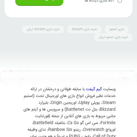
آگاه سازی دیدگاه ها
بازی استیم
خرید بازی steam
خرید بازی steam ارزان
خرید بازی استیم ارزان
وبسایت
گیم گیفت
با سابقه طولانی و درخشان در ارائه
خدمات نظیر فروش انواع بازی های اورجینال تحت (استیم
Steam، یوپلی Uplay، اوریجین Origin، بلیزارد
Blizzard، بتل نت Battlenet) و سرویس ها و آیتم های
جانبی مربوط به بازی های آنلاین از جمله (فورتنایت
Fortnite، سی اس گو Cs Go، بتلفیلد Battlefield،
اورواچ Overwatch، رینبو Rainbow Six، ندای وظیفه
Call of Duty، پابجی PUBG و غیره) و هم چنین سایر