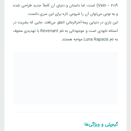
Vein – 2019) است، اما داستان و دنیای آن کاملاً جدید طراحی شده
14,706,000
تومان
چین
و به نوعی می‌توان آن را شروعی تازه برای این سری دانست.
Steam
این بازی در دنیایی پسا-آخرالزمانی اتفاق می‌افتد، جایی که بشریت در
CODE VEIN II
آستانه نابودی است و موجوداتی به نام Revenant با تهدیدی مخوف
به نام Luna Rapacis مواجه هستند.
8,827,000
تومان
هند
Steam
CODE VEIN II Deluxe Edition
12,579,000
تومان
هند
Steam
CODE VEIN II Ultimate Edition
14,125,000
تومان
هند
Steam
گیم‌پلی و ویژگی‌ها