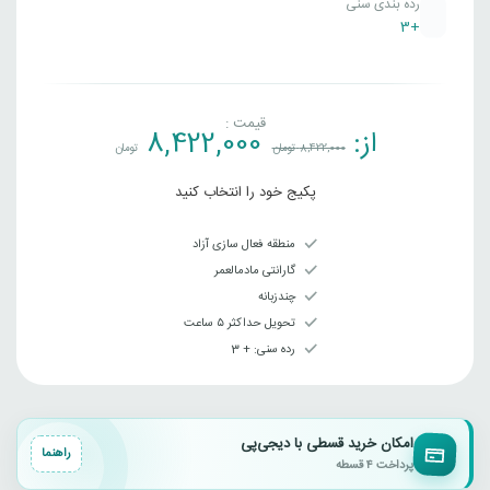
رده بندی سنی
+3
قیمت :
از:
8,422,000
8,422,000
تومان
تومان
پکیج خود را انتخاب کنید
منطقه فعال سازی آزاد
گارانتی مادمالعمر
چندزبانه
تحویل حداکثر ۵ ساعت
رده سنی‌: + 3
امکان خرید قسطی با دیجی‌پی
راهنما
پرداخت ۴ قسطه