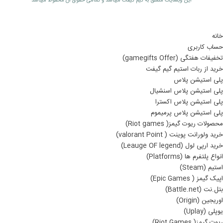
اين وبسايت متعلق به گیم گیفت ميباشد و تمامی حقوق آن محفوظ ميباشد
خانه
حساب کاربری
تخفیفات هفتگی (gamegifts Offer)
خرید از ربات استیم گیم گیفت
پلی استیشن پلاس
پلی استیشن پلاس اسنشیال
پلی استیشن پلاس اکسترا
پلی استیشن پلاس پرمیموم
محصولات ریوت گیمز( Riot games)
خرید ولورانت پوینت ( valorant Point)
خرید ارپی لول (Leauge OF legend)
انواع پلتفرم ها (Platforms)
استیم (Steam)
اپیک گیمز ( Epic Games)
بتل.نت (Battle.net)
اوریجین (Origin)
یوپلی (Uplay)
ریوت گیمز( Riot Games)