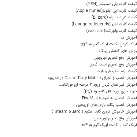
گیفت کارت پلی استیشن(PSN)
گیفت کارت اپل ایتونز(Apple Itunes)
گیفت کارت بلیزارد(Blizard)
گیفت کارت لول (Leauge of legends)
گیفت کارت ولورانت(valorant)
آموزش ها
لینک کردن اکانت اپیک گیم به ps4
روش های کاهش پینگ
آموزش رفع تحریم اوریجین
آموزش رفع تحریم اپیک گیمز
گیفت ایتم شاپ فورتنایت
آموزش نصب و اجرای Call of Duty Mobile در اندروید
آموزش غیر فعال کردن ورود ۲ مرحله ای فورتنایت
خرید بازی اورجینال کامپیوتر(PC)
آموزش اتصال به سرورهای FiveM
آموزش نصب بکاپ بازی های اوریجین
آموزش خاموش کردن گارد استیم ( Steam Guard )
آموزش رفع تحریم اوریجین
لینک کردن اکانت اپیک گیم به ps4