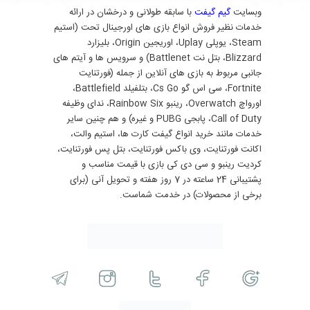
وبسایت
گیم گیفت
با سابقه طولانی و درخشان در ارائه
خدمات نظیر فروش انواع بازی های اورجینال تحت (استیم
Steam، یوپلی Uplay، اوریجین Origin، بلیزارد
Blizzard، بتل نت Battlenet) و سرویس ها و آیتم های
جانبی مربوط به بازی های آنلاین از جمله (فورتنایت
Fortnite، سی اس گو Cs Go، بتلفیلد Battlefield،
اورواچ Overwatch، رینبو Rainbow Six، ندای وظیفه
Call of Duty، پابجی PUBG و غیره) و هم چنین سایر
خدمات مانند خرید انواع گیفت کارت ها، استیم والت،
اکانت فورتنایت، وی باکس فورتنایت، بتل پس فورتنایت،
کردیت رینبو و سی دی کی بازی با قیمت مناسب و
پشتیبانی 24 ساعته در 7 روز هفته و تحویل آنی (برای
برخی از محصولات) در خدمت شماست.