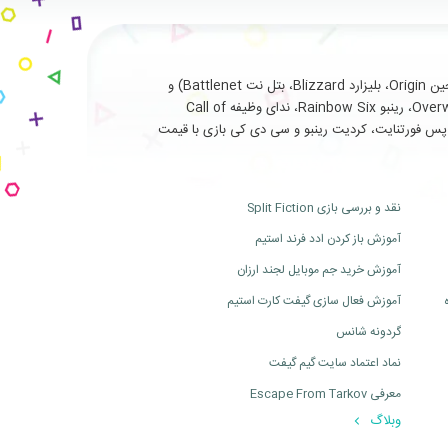
با سابقه طولانی و درخشان در ارائه خدمات نظیر فروش انواع بازی های اورجینال تحت (استیم Steam، یوپلی Uplay، اوریجین Origin، بلیزارد Blizzard، بتل نت Battlenet) و
سرویس ها و آیتم های جانبی مربوط به بازی های آنلاین از جمله (فورتنایت Fortnite، سی اس گو Cs Go، بتلفیلد Battlefield، اورواچ Overwatch، رینبو Rainbow Six، ندای وظیفه Call of
ت، بتل پس فورتنایت، کردیت رینبو و سی دی کی بازی با قیمت
نقد و بررسی بازی Split Fiction
آموزش باز کردن ادد فرند استیم
آموزش خرید جم موبایل لجند ارزان
آموزش فعال سازی گیفت کارت استیم
گردونه شانس
نماد اعتماد سایت گیم گیفت
معرفی Escape From Tarkov
وبلاگ