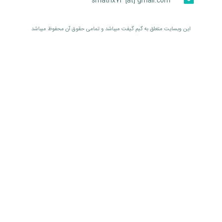
smatrix74 [at] gmail.com
اين وبسايت متعلق به گیم گیفت ميباشد و تمامی حقوق آن محفوظ ميباشد