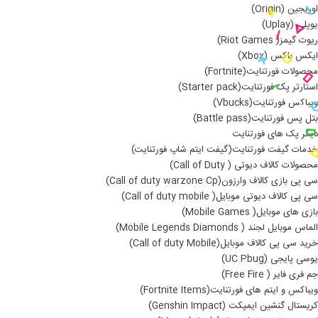
اوریجین (Origin)
یوپلی (Uplay)
ریوت گیمز( Riot Games)
ایکس باکس (Xbox)
محصولات فورتنایت(Fortnite)
استارتر پک فورتنایت(Starter pack)
ویباکس فورتنایت(Vbucks)
بتل پس فورتنایت(Battle pass)
دیگر پک های فورتنایت
خدمات گیفت فورتنایت(گیفت ایتم شاپ فورتنایت)
محصولات کالاف دیوتی ( Call of Duty)
سی پی بازی کالاف وارزون(Call of duty warzone Cp)
سی پی کالاف دیوتی موبایل( Call of duty mobile)
بازی های موبایل( Mobile Games)
الماس موبایل لجند ( Mobile Legends Diamonds)
خرید سی پی کالاف موبایل(Call of duty Mobile)
یوسی پایجی (UC Pbug)
جم فری فایر ( Free Fire)
ویباکس و ایتم های فورتنایت(Fortnite Items)
کریستال گنشین ایمپکت (Genshin Impact)