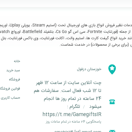
سایر خدمات مانند خرید انواع گیفت کارت ها، استیم والت، اکانت فورتنایت، وی باکس فورتنای
خانه
خوزستان دزفول
سبد خرید
فروشگاه
چت آنلاین سایت از ساعت 12 ظهر
قوانین فروشگاه
تا 12 شب فعال است. سفارشات هم
24 ساعته در تمام روز ها انجام
حساب کاربری
میشود
تلگرام :
/
https://t.me/GamegiftsIR
پاسخگویی 24 ساعته در تمام ساعات روز