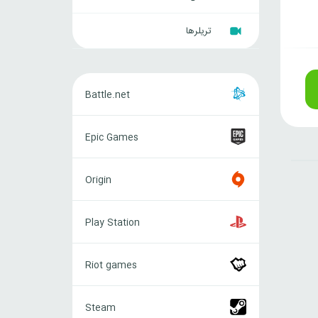
تریلرها
Battle.net
Battle.net
Epic
Epic Games
Games
Origin
Origin
Play
Play Station
Station
Riot
Riot games
games
Steam
Steam