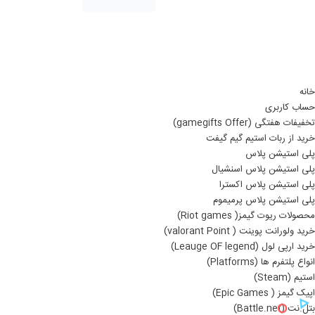
خانه
حساب کاربری
تخفیفات هفتگی (gamegifts Offer)
خرید از ربات استیم گیم گیفت
پلی استیشن پلاس
پلی استیشن پلاس اسنشیال
پلی استیشن پلاس اکسترا
پلی استیشن پلاس پرمیموم
محصولات ریوت گیمز( Riot games)
خرید ولورانت پوینت ( valorant Point)
خرید ارپی لول (Leauge OF legend)
انواع پلتفرم ها (Platforms)
استیم (Steam)
اپیک گیمز ( Epic Games)
بتل.نت (Battle.net)