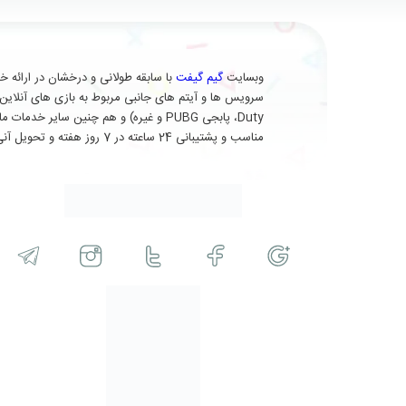
وبسایت
گیم گیفت
Duty، پابجی PUBG و غیره) و هم چنین 
مناسب و پشتیبانی 24 ساعته در 7 روز هفته و تحویل آنی (برای برخی از محصولات) در خدمت شماست.