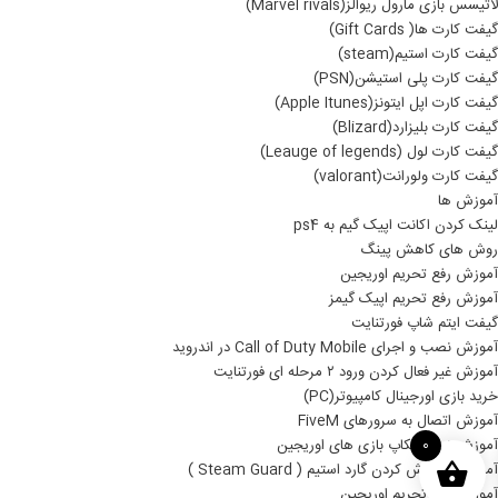
لاتیسس بازی مارول ریوالز(Marvel rivals)
گیفت کارت ها( Gift Cards)
گیفت کارت استیم(steam)
گیفت کارت پلی استیشن(PSN)
گیفت کارت اپل ایتونز(Apple Itunes)
گیفت کارت بلیزارد(Blizard)
گیفت کارت لول (Leauge of legends)
گیفت کارت ولورانت(valorant)
آموزش ها
لینک کردن اکانت اپیک گیم به ps4
روش های کاهش پینگ
آموزش رفع تحریم اوریجین
آموزش رفع تحریم اپیک گیمز
گیفت ایتم شاپ فورتنایت
آموزش نصب و اجرای Call of Duty Mobile در اندروید
آموزش غیر فعال کردن ورود ۲ مرحله ای فورتنایت
خرید بازی اورجینال کامپیوتر(PC)
آموزش اتصال به سرورهای FiveM
آموزش نصب بکاپ بازی های اوریجین
0
آموزش خاموش کردن گارد استیم ( Steam Guard )
آموزش رفع تحریم اوریجین