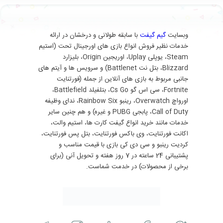
وبسایت
گیم گیفت
با سابقه طولانی و درخشان در ارائه
خدمات نظیر فروش انواع بازی های اورجینال تحت (استیم
Steam، یوپلی Uplay، اوریجین Origin، بلیزارد
Blizzard، بتل نت Battlenet) و سرویس ها و آیتم های
جانبی مربوط به بازی های آنلاین از جمله (فورتنایت
Fortnite، سی اس گو Cs Go، بتلفیلد Battlefield،
اورواچ Overwatch، رینبو Rainbow Six، ندای وظیفه
Call of Duty، پابجی PUBG و غیره) و هم چنین سایر
خدمات مانند خرید انواع گیفت کارت ها، استیم والت،
اکانت فورتنایت، وی باکس فورتنایت، بتل پس فورتنایت،
کردیت رینبو و سی دی کی بازی با قیمت مناسب و
پشتیبانی 24 ساعته در 7 روز هفته و تحویل آنی (برای
برخی از محصولات) در خدمت شماست.