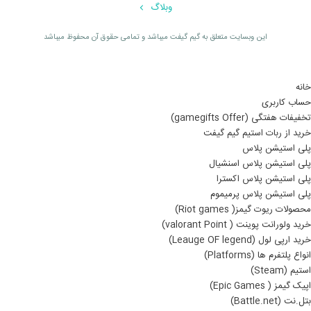
وبلاگ
اين وبسايت متعلق به گیم گیفت ميباشد و تمامی حقوق آن محفوظ ميباشد
خانه
حساب کاربری
تخفیفات هفتگی (gamegifts Offer)
خرید از ربات استیم گیم گیفت
پلی استیشن پلاس
پلی استیشن پلاس اسنشیال
پلی استیشن پلاس اکسترا
پلی استیشن پلاس پرمیموم
محصولات ریوت گیمز( Riot games)
خرید ولورانت پوینت ( valorant Point)
خرید ارپی لول (Leauge OF legend)
انواع پلتفرم ها (Platforms)
استیم (Steam)
اپیک گیمز ( Epic Games)
بتل.نت (Battle.net)