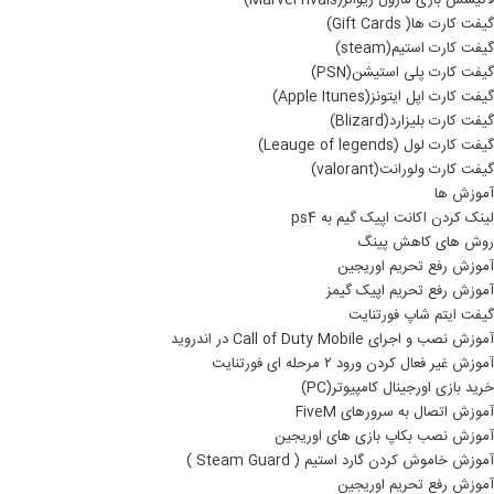
لاتیسس بازی مارول ریوالز(Marvel rivals)
گیفت کارت ها( Gift Cards)
گیفت کارت استیم(steam)
گیفت کارت پلی استیشن(PSN)
گیفت کارت اپل ایتونز(Apple Itunes)
گیفت کارت بلیزارد(Blizard)
گیفت کارت لول (Leauge of legends)
گیفت کارت ولورانت(valorant)
آموزش ها
لینک کردن اکانت اپیک گیم به ps4
روش های کاهش پینگ
آموزش رفع تحریم اوریجین
آموزش رفع تحریم اپیک گیمز
گیفت ایتم شاپ فورتنایت
آموزش نصب و اجرای Call of Duty Mobile در اندروید
آموزش غیر فعال کردن ورود ۲ مرحله ای فورتنایت
خرید بازی اورجینال کامپیوتر(PC)
آموزش اتصال به سرورهای FiveM
آموزش نصب بکاپ بازی های اوریجین
آموزش خاموش کردن گارد استیم ( Steam Guard )
آموزش رفع تحریم اوریجین