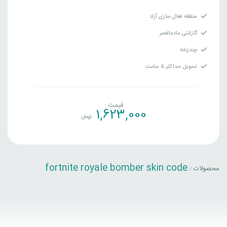
منطقه فعال سازی آزاد
گارانتی مادمالعمر
چندزبانه
تحویل حداکثر ۵ ساعت
قیمت :
1,623,000
تومان
fortnite royale bomber skin code
محصولات
/