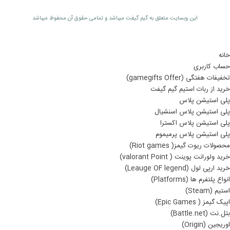
اين وبسايت متعلق به گیم گیفت ميباشد و تمامی حقوق آن محفوظ ميباشد
خانه
حساب کاربری
تخفیفات هفتگی (gamegifts Offer)
خرید از ربات استیم گیم گیفت
پلی استیشن پلاس
پلی استیشن پلاس اسنشیال
پلی استیشن پلاس اکسترا
پلی استیشن پلاس پرمیموم
محصولات ریوت گیمز( Riot games)
خرید ولورانت پوینت ( valorant Point)
خرید ارپی لول (Leauge OF legend)
انواع پلتفرم ها (Platforms)
استیم (Steam)
اپیک گیمز ( Epic Games)
بتل.نت (Battle.net)
اوریجین (Origin)