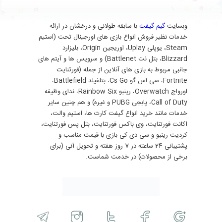
وبسایت
گیم گیفت
با سابقه طولانی و درخشان در ارائه
خدمات نظیر فروش انواع بازی های اورجینال تحت (استیم
Steam، یوپلی Uplay، اوریجین Origin، بلیزارد
Blizzard، بتل نت Battlenet) و سرویس ها و آیتم های
جانبی مربوط به بازی های آنلاین از جمله (فورتنایت
Fortnite، سی اس گو Cs Go، بتلفیلد Battlefield،
اورواچ Overwatch، رینبو Rainbow Six، ندای وظیفه
Call of Duty، پابجی PUBG و غیره) و هم چنین سایر
خدمات مانند خرید انواع گیفت کارت ها، استیم والت،
اکانت فورتنایت، وی باکس فورتنایت، بتل پس فورتنایت،
کردیت رینبو و سی دی کی بازی با قیمت مناسب و
پشتیبانی 24 ساعته در 7 روز هفته و تحویل آنی (برای
برخی از محصولات) در خدمت شماست.