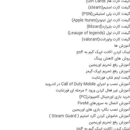
گیفت کارت ها( Gift Cards)
گیفت کارت استیم(steam)
گیفت کارت پلی استیشن(PSN)
گیفت کارت اپل ایتونز(Apple Itunes)
گیفت کارت بلیزارد(Blizard)
گیفت کارت لول (Leauge of legends)
گیفت کارت ولورانت(valorant)
آموزش ها
لینک کردن اکانت اپیک گیم به ps4
روش های کاهش پینگ
آموزش رفع تحریم اوریجین
آموزش رفع تحریم اپیک گیمز
گیفت ایتم شاپ فورتنایت
آموزش نصب و اجرای Call of Duty Mobile در اندروید
آموزش غیر فعال کردن ورود ۲ مرحله ای فورتنایت
خرید بازی اورجینال کامپیوتر(PC)
آموزش اتصال به سرورهای FiveM
آموزش نصب بکاپ بازی های اوریجین
آموزش خاموش کردن گارد استیم ( Steam Guard )
آموزش رفع تحریم اوریجین
لینک کردن اکانت اپیک گیم به ps4