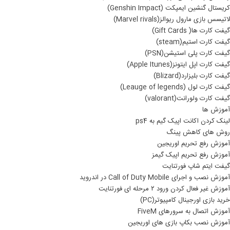
کریستال گنشین ایمپکت (Genshin Impact)
لاتیسس بازی مارول ریوالز(Marvel rivals)
گیفت کارت ها( Gift Cards)
گیفت کارت استیم(steam)
گیفت کارت پلی استیشن(PSN)
گیفت کارت اپل ایتونز(Apple Itunes)
گیفت کارت بلیزارد(Blizard)
گیفت کارت لول (Leauge of legends)
گیفت کارت ولورانت(valorant)
آموزش ها
لینک کردن اکانت اپیک گیم به ps4
روش های کاهش پینگ
آموزش رفع تحریم اوریجین
آموزش رفع تحریم اپیک گیمز
گیفت ایتم شاپ فورتنایت
آموزش نصب و اجرای Call of Duty Mobile در اندروید
آموزش غیر فعال کردن ورود ۲ مرحله ای فورتنایت
خرید بازی اورجینال کامپیوتر(PC)
آموزش اتصال به سرورهای FiveM
آموزش نصب بکاپ بازی های اوریجین