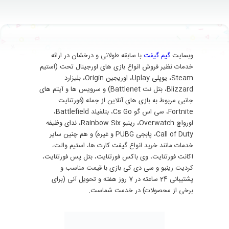
وبسایت
گیم گیفت
با سابقه طولانی و درخشان در ارائه
خدمات نظیر فروش انواع بازی های اورجینال تحت (استیم
Steam، یوپلی Uplay، اوریجین Origin، بلیزارد
Blizzard، بتل نت Battlenet) و سرویس ها و آیتم های
جانبی مربوط به بازی های آنلاین از جمله (فورتنایت
Fortnite، سی اس گو Cs Go، بتلفیلد Battlefield،
اورواچ Overwatch، رینبو Rainbow Six، ندای وظیفه
Call of Duty، پابجی PUBG و غیره) و هم چنین سایر
خدمات مانند خرید انواع گیفت کارت ها، استیم والت،
اکانت فورتنایت، وی باکس فورتنایت، بتل پس فورتنایت،
کردیت رینبو و سی دی کی بازی با قیمت مناسب و
پشتیبانی 24 ساعته در 7 روز هفته و تحویل آنی (برای
برخی از محصولات) در خدمت شماست.