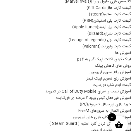
لاتیسس بازی مارول ریوالز(Marvel rivals)
گیفت کارت ها( Gift Cards)
گیفت کارت استیم(steam)
گیفت کارت پلی استیشن(PSN)
گیفت کارت اپل ایتونز(Apple Itunes)
گیفت کارت بلیزارد(Blizard)
گیفت کارت لول (Leauge of legends)
گیفت کارت ولورانت(valorant)
آموزش ها
لینک کردن اکانت اپیک گیم به ps4
روش های کاهش پینگ
آموزش رفع تحریم اوریجین
آموزش رفع تحریم اپیک گیمز
گیفت ایتم شاپ فورتنایت
آموزش نصب و اجرای Call of Duty Mobile در اندروید
آموزش غیر فعال کردن ورود ۲ مرحله ای فورتنایت
خرید بازی اورجینال کامپیوتر(PC)
آموزش اتصال به سرورهای FiveM
آموزش نصب بکاپ بازی های اوریجین
0
آموزش خاموش کردن گارد استیم ( Steam Guard )
آموزش رفع تحریم اوریجین