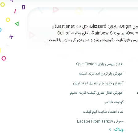
با سابقه طولانی و درخشان در ارائه خدمات نظیر فروش انواع بازی های اورجینال تحت (استیم Steam، یوپلی Uplay، اوریجین Origin، بلیزارد Blizzard، بتل نت Battlenet) و
سرویس ها و آیتم های جانبی مربوط به بازی های آنلاین از جمله (فورتنایت Fortnite، سی اس گو Cs Go، بتلفیلد Battlefield، اورواچ Overwatch، رینبو Rainbow Six، ندای وظیفه Call of
ت، بتل پس فورتنایت، کردیت رینبو و سی دی کی بازی با قیمت
نقد و بررسی بازی Split Fiction
آموزش باز کردن ادد فرند استیم
آموزش خرید جم موبایل لجند ارزان
آموزش فعال سازی گیفت کارت استیم
گردونه شانس
نماد اعتماد سایت گیم گیفت
معرفی Escape From Tarkov
وبلاگ