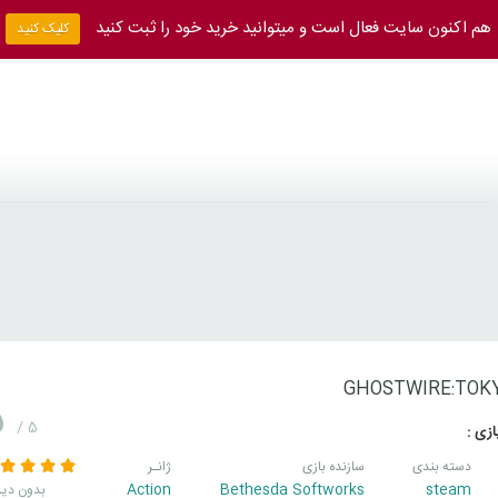
هم اکنون سایت فعال است و میتوانید خرید خود را ثبت کنید
کلیک کنید
GHOSTWIRE:TOK
5
/ 5
زی :
دسته بندی
سازنده بازی
ژانـر
Action
Bethesda Softworks
steam
بدون دید