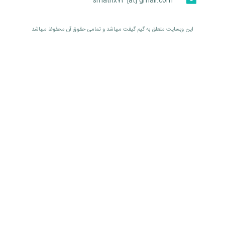
smatrix74 [at] gmail.com
اين وبسايت متعلق به گیم گیفت ميباشد و تمامی حقوق آن محفوظ ميباشد