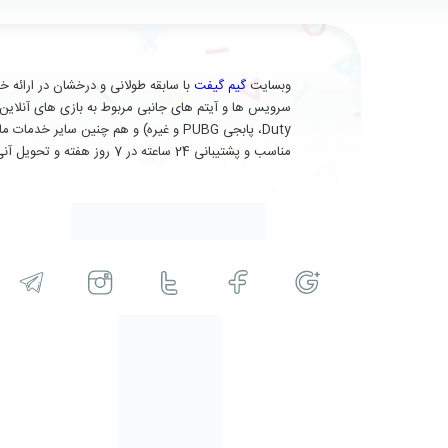
وبسایت
گیم گیفت
Duty، پابجی PUBG و غیره) و هم چنین 
مناسب و پشتیبانی 24 ساعته در 7 روز هفته و تحویل آنی (برای برخی از محصولات) در خدمت شماست.