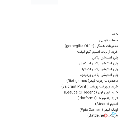
خانه
حساب کاربری
تخفیفات هفتگی (gamegifts Offer)
خرید از ربات استیم گیم گیفت
پلی استیشن پلاس
پلی استیشن پلاس اسنشیال
پلی استیشن پلاس اکسترا
پلی استیشن پلاس پرمیموم
محصولات ریوت گیمز( Riot games)
خرید ولورانت پوینت ( valorant Point)
خرید ارپی لول (Leauge OF legend)
انواع پلتفرم ها (Platforms)
استیم (Steam)
اپیک گیمز ( Epic Games)
بتل.نت (Battle.net)