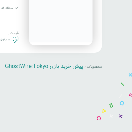
منطقه فعال
قیمت :
از:
,599,000
پیش خرید بازی GhostWire:Tokyo
محصولات
/