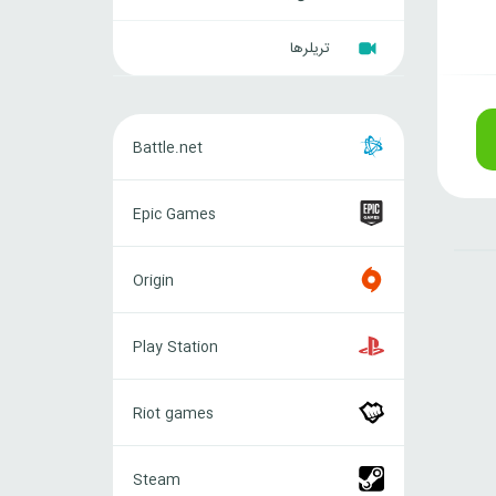
تریلرها
Battle.net
Battle.net
Epic
Epic Games
Games
Origin
Origin
Play
Play Station
Station
Riot
Riot games
games
Steam
Steam