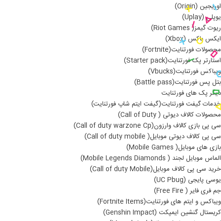
اوریجین (Origin)
یوپلی (Uplay)
ریوت گیمز( Riot Games)
ایکس باکس (Xbox)
محصولات فورتنایت(Fortnite)
استارتر پک فورتنایت(Starter pack)
ویباکس فورتنایت(Vbucks)
بتل پس فورتنایت(Battle pass)
دیگر پک های فورتنایت
خدمات گیفت فورتنایت(گیفت ایتم شاپ فورتنایت)
محصولات کالاف دیوتی ( Call of Duty)
سی پی بازی کالاف وارزون(Call of duty warzone Cp)
سی پی کالاف دیوتی موبایل( Call of duty mobile)
بازی های موبایل( Mobile Games)
الماس موبایل لجند ( Mobile Legends Diamonds)
خرید سی پی کالاف موبایل(Call of duty Mobile)
یوسی پایجی (UC Pbug)
جم فری فایر ( Free Fire)
ویباکس و ایتم های فورتنایت(Fortnite Items)
کریستال گنشین ایمپکت (Genshin Impact)