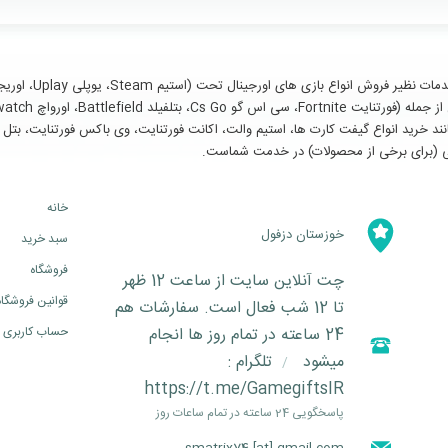
سایر خدمات مانند خرید انواع گیفت کارت ها، استیم والت، اکانت فورتنایت، وی باکس فورتنای
خانه
خوزستان دزفول
سبد خرید
فروشگاه
چت آنلاین سایت از ساعت 12 ظهر
قوانین فروشگاه
تا 12 شب فعال است. سفارشات هم
24 ساعته در تمام روز ها انجام
حساب کاربری
میشود
تلگرام :
/
https://t.me/GamegiftsIR
پاسخگویی 24 ساعته در تمام ساعات روز