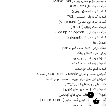
لاتیسس بازی مارول ریوالز(Marvel rivals)
گیفت کارت ها( Gift Cards)
گیفت کارت استیم(steam)
گیفت کارت پلی استیشن(PSN)
گیفت کارت اپل ایتونز(Apple Itunes)
گیفت کارت بلیزارد(Blizard)
گیفت کارت لول (Leauge of legends)
گیفت کارت ولورانت(valorant)
آموزش ها
لینک کردن اکانت اپیک گیم به ps4
روش های کاهش پینگ
آموزش رفع تحریم اوریجین
آموزش رفع تحریم اپیک گیمز
گیفت ایتم شاپ فورتنایت
آموزش نصب و اجرای Call of Duty Mobile در اندروید
آموزش غیر فعال کردن ورود ۲ مرحله ای فورتنایت
خرید بازی اورجینال کامپیوتر(PC)
آموزش اتصال به سرورهای FiveM
آموزش نصب بکاپ بازی های اوریجین
0
آموزش خاموش کردن گارد استیم ( Steam Guard )
آموزش رفع تحریم اوریجین