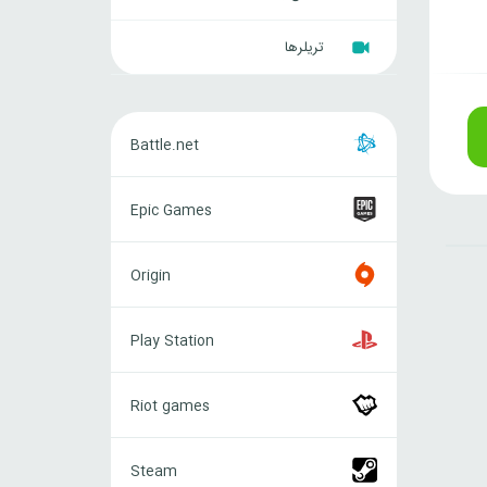
تریلرها
Battle.net
Battle.net
Epic
Epic Games
Games
Origin
Origin
Play
Play Station
Station
Riot
Riot games
games
Steam
Steam