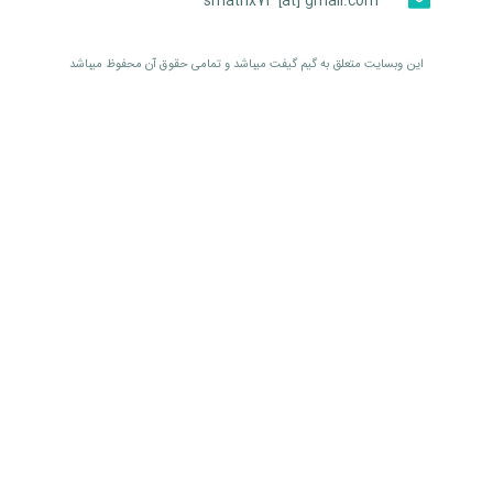
smatrix74 [at] gmail.com
اين وبسايت متعلق به گیم گیفت ميباشد و تمامی حقوق آن محفوظ ميباشد