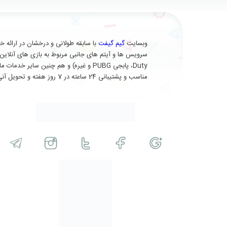
وبسایت
گیم گیفت
Duty، پابجی PUBG و غیره) و هم چنین 
مناسب و پشتیبانی 24 ساعته در 7 روز هفته و تحویل آنی (برای برخی از محصولات) در خدمت شماست.