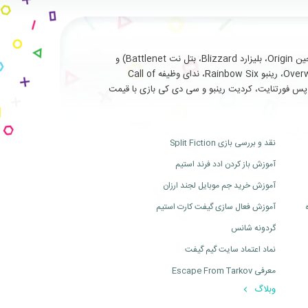
با سابقه طولانی و درخشان در ارائه خدمات نظیر فروش انواع بازی های اورجینال تحت (استیم Steam، یوپلی Uplay، اوریجین Origin، بلیزارد Blizzard، بتل نت Battlenet) و
سرویس ها و آیتم های جانبی مربوط به بازی های آنلاین از جمله (فورتنایت Fortnite، سی اس گو Cs Go، بتلفیلد Battlefield، اورواچ Overwatch، رینبو Rainbow Six، ندای وظیفه Call of
ت، بتل پس فورتنایت، کردیت رینبو و سی دی کی بازی با قیمت
نقد و بررسی بازی Split Fiction
آموزش باز کردن ادد فرند استیم
آموزش خرید جم موبایل لجند ارزان
آموزش فعال سازی گیفت کارت استیم
گردونه شانس
نماد اعتماد سایت گیم گیفت
معرفی Escape From Tarkov
وبلاگ