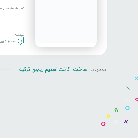
منطقه فعال سا
قیمت :
از:
390,000
توما
ساخت اکانت استیم ریجن ترکیه
محصولات
/