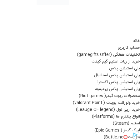
خانه
حساب کاربری
تخفیفات هفتگی (gamegifts Offer)
خرید از ربات استیم گیم گیفت
پلی استیشن پلاس
پلی استیشن پلاس اسنشیال
پلی استیشن پلاس اکسترا
پلی استیشن پلاس پرمیموم
محصولات ریوت گیمز( Riot games)
خرید ولورانت پوینت ( valorant Point)
خرید ارپی لول (Leauge OF legend)
انواع پلتفرم ها (Platforms)
استیم (Steam)
اپیک گیمز ( Epic Games)
بتل.نت (Battle.net)