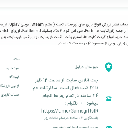
سایر خدمات مانند خرید انواع گیفت کارت ها، استیم والت، اکانت فورتنایت، وی باکس فورتنای
خانه
خوزستان دزفول
سبد خرید
فروشگاه
چت آنلاین سایت از ساعت 12 ظهر
قوانین فروشگاه
تا 12 شب فعال است. سفارشات هم
24 ساعته در تمام روز ها انجام
حساب کاربری
میشود
تلگرام :
/
https://t.me/GamegiftsIR
پاسخگویی 24 ساعته در تمام ساعات روز