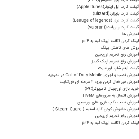
گیفت کارت پلی استیشن(PSN)
گیفت کارت اپل ایتونز(Apple Itunes)
گیفت کارت بلیزارد(Blizard)
گیفت کارت لول (Leauge of legends)
گیفت کارت ولورانت(valorant)
آموزش ها
لینک کردن اکانت اپیک گیم به ps4
روش های کاهش پینگ
آموزش رفع تحریم اوریجین
آموزش رفع تحریم اپیک گیمز
گیفت ایتم شاپ فورتنایت
آموزش نصب و اجرای Call of Duty Mobile در اندروید
آموزش غیر فعال کردن ورود ۲ مرحله ای فورتنایت
خرید بازی اورجینال کامپیوتر(PC)
آموزش اتصال به سرورهای FiveM
آموزش نصب بکاپ بازی های اوریجین
آموزش خاموش کردن گارد استیم ( Steam Guard )
آموزش رفع تحریم اوریجین
لینک کردن اکانت اپیک گیم به ps4