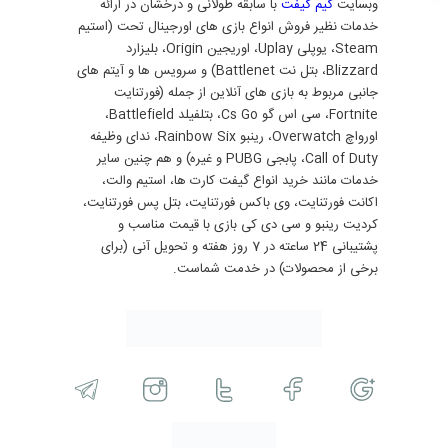
وبسایت
گیم گیفت
با سابقه طولانی و درخشان در ارائه
خدمات نظیر فروش انواع بازی های اورجینال تحت (استیم
Steam، یوپلی Uplay، اوریجین Origin، بلیزارد
Blizzard، بتل نت Battlenet) و سرویس ها و آیتم های
جانبی مربوط به بازی های آنلاین از جمله (فورتنایت
Fortnite، سی اس گو Cs Go، بتلفیلد Battlefield،
اورواچ Overwatch، رینبو Rainbow Six، ندای وظیفه
Call of Duty، پابجی PUBG و غیره) و هم چنین سایر
خدمات مانند خرید انواع گیفت کارت ها، استیم والت،
اکانت فورتنایت، وی باکس فورتنایت، بتل پس فورتنایت،
کردیت رینبو و سی دی کی بازی با قیمت مناسب و
پشتیبانی 24 ساعته در 7 روز هفته و تحویل آنی (برای
برخی از محصولات) در خدمت شماست.