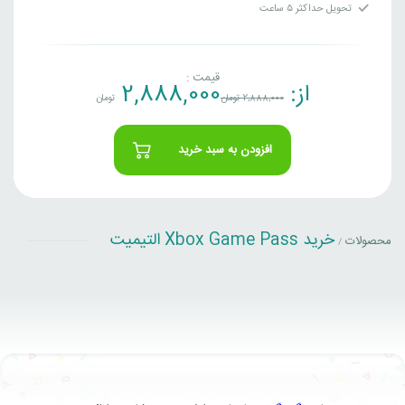
تحویل حداکثر ۵ ساعت
قیمت :
از:
2,888,000
2,888,000
تومان
تومان
افزودن به سبد خرید
خرید Xbox Game Pass التیمیت
محصولات
/