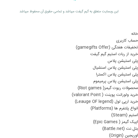
اين وبسايت متعلق به گیم گیفت ميباشد و تمامی حقوق آن محفوظ ميباشد
خانه
حساب کاربری
تخفیفات هفتگی (gamegifts Offer)
خرید از ربات استیم گیم گیفت
پلی استیشن پلاس
پلی استیشن پلاس اسنشیال
پلی استیشن پلاس اکسترا
پلی استیشن پلاس پرمیموم
محصولات ریوت گیمز( Riot games)
خرید ولورانت پوینت ( valorant Point)
خرید ارپی لول (Leauge OF legend)
انواع پلتفرم ها (Platforms)
استیم (Steam)
اپیک گیمز ( Epic Games)
بتل.نت (Battle.net)
اوریجین (Origin)