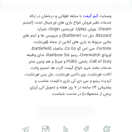
وبسایت
گیم گیفت
با سابقه طولانی و درخشان در ارائه
خدمات نظیر فروش انواع بازی های اورجینال تحت (استیم
Steam، یوپلی Uplay، اوریجین Origin، بلیزارد
Blizzard، بتل نت Battlenet) و سرویس ها و آیتم های
جانبی مربوط به بازی های آنلاین از جمله (فورتنایت
Fortnite، سی اس گو Cs Go، بتلفیلد Battlefield،
اورواچ Overwatch، رینبو Rainbow Six، ندای وظیفه
Call of Duty، پابجی PUBG و غیره) و هم چنین سایر
خدمات مانند خرید انواع گیفت کارت ها، استیم والت،
اکانت فورتنایت، وی باکس فورتنایت، بتل پس فورتنایت،
کردیت رینبو و سی دی کی بازی با قیمت مناسب و
پشتیبانی 24 ساعته در 7 روز هفته و تحویل آنی (برای
برخی از محصولات) در خدمت شماست.