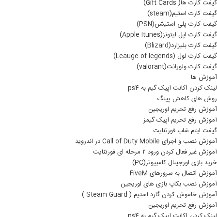
گیفت کارت ها( Gift Cards)
گیفت کارت استیم(steam)
گیفت کارت پلی استیشن(PSN)
گیفت کارت اپل ایتونز(Apple Itunes)
گیفت کارت بلیزارد(Blizard)
گیفت کارت لول (Leauge of legends)
گیفت کارت ولورانت(valorant)
آموزش ها
لینک کردن اکانت اپیک گیم به ps4
روش های کاهش پینگ
آموزش رفع تحریم اوریجین
آموزش رفع تحریم اپیک گیمز
گیفت ایتم شاپ فورتنایت
آموزش نصب و اجرای Call of Duty Mobile در اندروید
آموزش غیر فعال کردن ورود ۲ مرحله ای فورتنایت
خرید بازی اورجینال کامپیوتر(PC)
آموزش اتصال به سرورهای FiveM
آموزش نصب بکاپ بازی های اوریجین
آموزش خاموش کردن گارد استیم ( Steam Guard )
آموزش رفع تحریم اوریجین
لینک کردن اکانت اپیک گیم به ps4