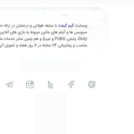
وبسایت
گیم گیفت
Duty، پابجی PUBG و غیره) و هم چنین 
مناسب و پشتیبانی 24 ساعته در 7 روز هفته و تحویل آنی (برای برخی از محصولات) در خدمت شماست.