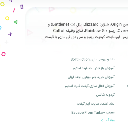
با سابقه طولانی و درخشان در ارائه خدمات نظیر فروش انواع بازی های اورجینال تحت (استیم Steam، یوپلی Uplay، اوریجین Origin، بلیزارد Blizzard، بتل نت Battlenet) و
سرویس ها و آیتم های جانبی مربوط به بازی های آنلاین از جمله (فورتنایت Fortnite، سی اس گو Cs Go، بتلفیلد Battlefield، اورواچ Overwatch، رینبو Rainbow Six، ندای وظیفه Call of
ت، بتل پس فورتنایت، کردیت رینبو و سی دی کی بازی با قیمت
نقد و بررسی بازی Split Fiction
آموزش باز کردن ادد فرند استیم
آموزش خرید جم موبایل لجند ارزان
آموزش فعال سازی گیفت کارت استیم
گردونه شانس
نماد اعتماد سایت گیم گیفت
معرفی Escape From Tarkov
وبلاگ