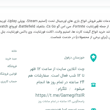
سایر خدمات مانند خرید انواع گیفت کارت ها، استیم والت، اکانت فورتنایت، وی باکس فورتنای
خانه
خوزستان دزفول
سبد خرید
فروشگاه
چت آنلاین سایت از ساعت 12 ظهر
قوانین فروشگاه
تا 12 شب فعال است. سفارشات هم
24 ساعته در تمام روز ها انجام
حساب کاربری
میشود
تلگرام :
/
https://t.me/GamegiftsIR
پاسخگویی 24 ساعته در تمام ساعات روز