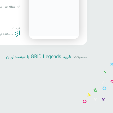
منطقه فعال سا
قیمت :
از:
7,115,000
تو
خرید GRID Legends با قیمت ارزان
محصولات
/