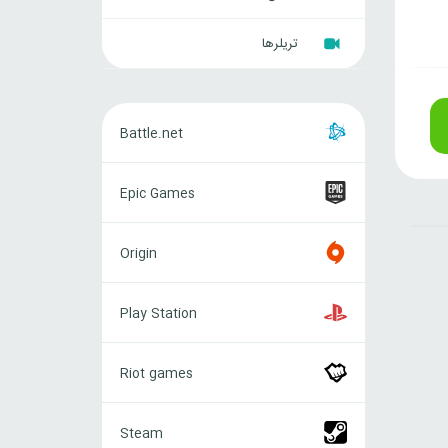
تریلرها
Battle.net
Battle.net
Epic
Epic Games
Games
Origin
Origin
Play
Play Station
Station
Riot
Riot games
games
Steam
Steam