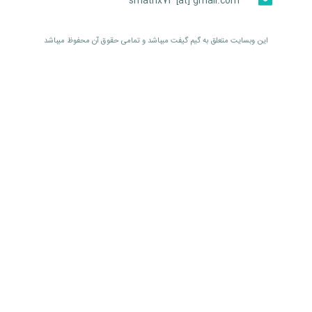
smatrix74 [at] gmail.com
اين وبسايت متعلق به گیم گیفت ميباشد و تمامی حقوق آن محفوظ ميباشد