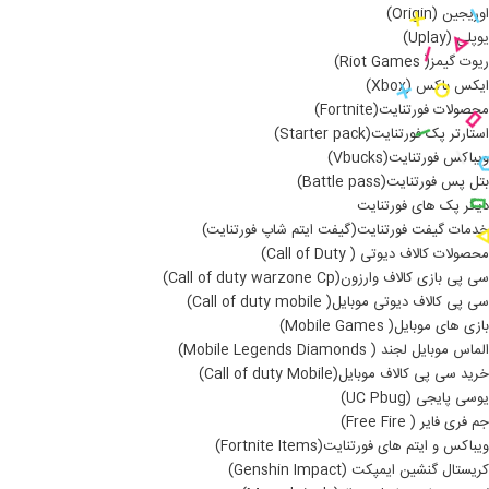
اوریجین (Origin)
یوپلی (Uplay)
ریوت گیمز( Riot Games)
ایکس باکس (Xbox)
محصولات فورتنایت(Fortnite)
استارتر پک فورتنایت(Starter pack)
ویباکس فورتنایت(Vbucks)
بتل پس فورتنایت(Battle pass)
دیگر پک های فورتنایت
خدمات گیفت فورتنایت(گیفت ایتم شاپ فورتنایت)
محصولات کالاف دیوتی ( Call of Duty)
سی پی بازی کالاف وارزون(Call of duty warzone Cp)
سی پی کالاف دیوتی موبایل( Call of duty mobile)
بازی های موبایل( Mobile Games)
الماس موبایل لجند ( Mobile Legends Diamonds)
خرید سی پی کالاف موبایل(Call of duty Mobile)
یوسی پایجی (UC Pbug)
جم فری فایر ( Free Fire)
ویباکس و ایتم های فورتنایت(Fortnite Items)
کریستال گنشین ایمپکت (Genshin Impact)