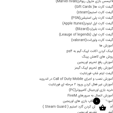
لاتیسس بازی مارول ریوالز(Marvel rivals)
گیفت کارت ها( Gift Cards)
گیفت کارت استیم(steam)
گیفت کارت پلی استیشن(PSN)
گیفت کارت اپل ایتونز(Apple Itunes)
گیفت کارت بلیزارد(Blizard)
گیفت کارت لول (Leauge of legends)
گیفت کارت ولورانت(valorant)
آموزش ها
لینک کردن اکانت اپیک گیم به ps4
روش های کاهش پینگ
آموزش رفع تحریم اوریجین
آموزش رفع تحریم اپیک گیمز
گیفت ایتم شاپ فورتنایت
آموزش نصب و اجرای Call of Duty Mobile در اندروید
آموزش غیر فعال کردن ورود ۲ مرحله ای فورتنایت
خرید بازی اورجینال کامپیوتر(PC)
آموزش اتصال به سرورهای FiveM
آموزش نصب بکاپ بازی های اوریجین
0
آموزش خاموش کردن گارد استیم ( Steam Guard )
آموزش رفع تحریم اوریجین