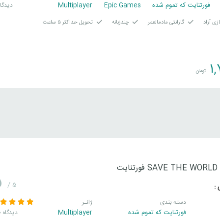
فورتنایت که تموم شده
Epic Games
Multiplayer
10 دیدگا
زی آزاد
گارانتی مادمالعمر
چندزبانه
تحویل حداکثر ۵ ساعت
1
تومان
ایت
5
/ 5
 :
دسته بندی
ژانـر
فورتنایت که تموم شده
Multiplayer
260 دیدگاه