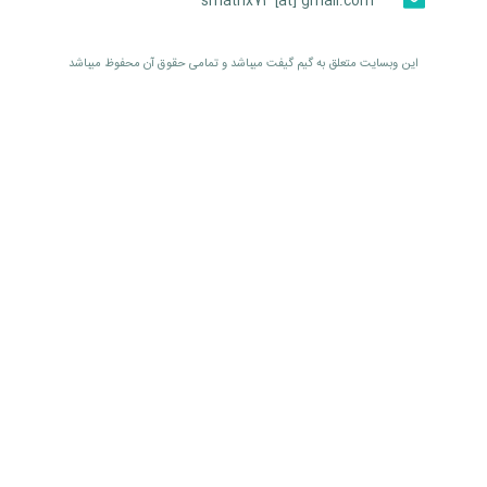
smatrix74 [at] gmail.com
اين وبسايت متعلق به گیم گیفت ميباشد و تمامی حقوق آن محفوظ ميباشد