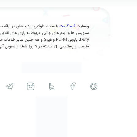
وبسایت
گیم گیفت
Duty، پابجی PUBG و غیره) و هم چنین 
مناسب و پشتیبانی 24 ساعته در 7 روز هفته و تحویل آنی (برای برخی از محصولات) در خدمت شماست.