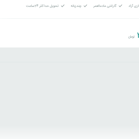
زی آزاد
گارانتی مادمالعمر
چندزبانه
تحویل حداکثر 24ساعت
تومان