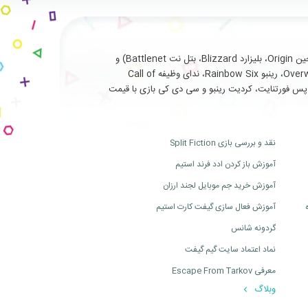
با سابقه طولانی و درخشان در ارائه خدمات نظیر فروش انواع بازی های اورجینال تحت (استیم Steam، یوپلی Uplay، اوریجین Origin، بلیزارد Blizzard، بتل نت Battlenet) و
سرویس ها و آیتم های جانبی مربوط به بازی های آنلاین از جمله (فورتنایت Fortnite، سی اس گو Cs Go، بتلفیلد Battlefield، اورواچ Overwatch، رینبو Rainbow Six، ندای وظیفه Call of
ت، بتل پس فورتنایت، کردیت رینبو و سی دی کی بازی با قیمت
نقد و بررسی بازی Split Fiction
آموزش باز کردن ادد فرند استیم
آموزش خرید جم موبایل لجند ارزان
آموزش فعال سازی گیفت کارت استیم
گردونه شانس
نماد اعتماد سایت گیم گیفت
معرفی Escape From Tarkov
وبلاگ