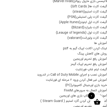
لاتیسس بازی مارول ریوالز(Marvel rivals)
گیفت کارت ها( Gift Cards)
گیفت کارت استیم(steam)
گیفت کارت پلی استیشن(PSN)
گیفت کارت اپل ایتونز(Apple Itunes)
گیفت کارت بلیزارد(Blizard)
گیفت کارت لول (Leauge of legends)
گیفت کارت ولورانت(valorant)
آموزش ها
لینک کردن اکانت اپیک گیم به ps4
روش های کاهش پینگ
آموزش رفع تحریم اوریجین
آموزش رفع تحریم اپیک گیمز
گیفت ایتم شاپ فورتنایت
آموزش نصب و اجرای Call of Duty Mobile در اندروید
آموزش غیر فعال کردن ورود ۲ مرحله ای فورتنایت
خرید بازی اورجینال کامپیوتر(PC)
آموزش اتصال به سرورهای FiveM
آموزش نصب بکاپ بازی های اوریجین
0
آموزش خاموش کردن گارد استیم ( Steam Guard )
آموزش رفع تحریم اوریجین