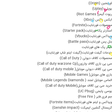
اوریجین (Origin)
یوپلی (Uplay)
ریوت گیمز( Riot Games)
ایکس باکس (Xbox)
محصولات فورتنایت(Fortnite)
استارتر پک فورتنایت(Starter pack)
ویباکس فورتنایت(Vbucks)
بتل پس فورتنایت(Battle pass)
دیگر پک های فورتنایت
خدمات گیفت فورتنایت(گیفت ایتم شاپ فورتنایت)
محصولات کالاف دیوتی ( Call of Duty)
سی پی بازی کالاف وارزون(Call of duty warzone Cp)
سی پی کالاف دیوتی موبایل( Call of duty mobile)
بازی های موبایل( Mobile Games)
الماس موبایل لجند ( Mobile Legends Diamonds)
خرید سی پی کالاف موبایل(Call of duty Mobile)
یوسی پایجی (UC Pbug)
جم فری فایر ( Free Fire)
ویباکس و ایتم های فورتنایت(Fortnite Items)
کریستال گنشین ایمپکت (Genshin Impact)