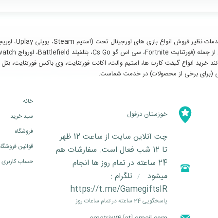
سایر خدمات مانند خرید انواع گیفت کارت ها، استیم والت، اکانت فورتنایت، وی باکس فورتنای
خانه
خوزستان دزفول
سبد خرید
فروشگاه
چت آنلاین سایت از ساعت 12 ظهر
قوانین فروشگاه
تا 12 شب فعال است. سفارشات هم
24 ساعته در تمام روز ها انجام
حساب کاربری
میشود
تلگرام :
/
https://t.me/GamegiftsIR
پاسخگویی 24 ساعته در تمام ساعات روز