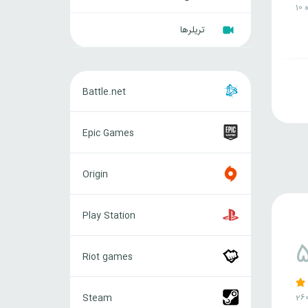
ه
تریلرها
Battle.net
Battle.net
Epic
Epic Games
Games
Origin
Origin
Play
Play Station
Station
Riot
Riot games
games
Steam
Steam