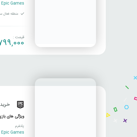
Epic Games
منطقه فعال سا
قیمت :
,799,000
خرید SAVE THE WORLD فورتن
ویژگی های بازی
پلتفرم
Epic Games