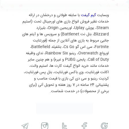
وبسایت
گیم گیفت
با سابقه طولانی و درخشان در ارائه
خدمات نظیر فروش انواع بازی های اورجینال تحت (استیم
Steam، یوپلی Uplay، اوریجین Origin، بلیزارد
Blizzard، بتل نت Battlenet) و سرویس ها و آیتم های
جانبی مربوط به بازی های آنلاین از جمله (فورتنایت
Fortnite، سی اس گو Cs Go، بتلفیلد Battlefield،
اورواچ Overwatch، رینبو Rainbow Six، ندای وظیفه
Call of Duty، پابجی PUBG و غیره) و هم چنین سایر
خدمات مانند خرید انواع گیفت کارت ها، استیم والت،
اکانت فورتنایت، وی باکس فورتنایت، بتل پس فورتنایت،
کردیت رینبو و سی دی کی بازی با قیمت مناسب و
پشتیبانی 24 ساعته در 7 روز هفته و تحویل آنی (برای
برخی از محصولات) در خدمت شماست.