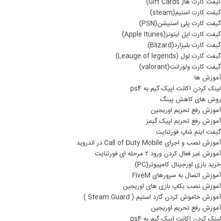
گیفت کارت ها( Gift Cards)
گیفت کارت استیم(steam)
گیفت کارت پلی استیشن(PSN)
گیفت کارت اپل ایتونز(Apple Itunes)
گیفت کارت بلیزارد(Blizard)
گیفت کارت لول (Leauge of legends)
گیفت کارت ولورانت(valorant)
آموزش ها
لینک کردن اکانت اپیک گیم به ps4
روش های کاهش پینگ
آموزش رفع تحریم اوریجین
آموزش رفع تحریم اپیک گیمز
گیفت ایتم شاپ فورتنایت
آموزش نصب و اجرای Call of Duty Mobile در اندروید
آموزش غیر فعال کردن ورود ۲ مرحله ای فورتنایت
خرید بازی اورجینال کامپیوتر(PC)
آموزش اتصال به سرورهای FiveM
آموزش نصب بکاپ بازی های اوریجین
آموزش خاموش کردن گارد استیم ( Steam Guard )
آموزش رفع تحریم اوریجین
لینک کردن اکانت اپیک گیم به ps4