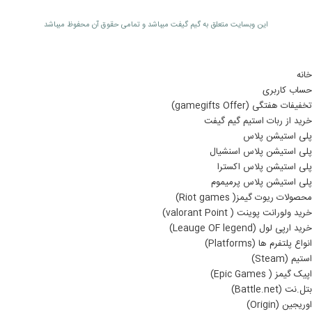
اين وبسايت متعلق به گیم گیفت ميباشد و تمامی حقوق آن محفوظ ميباشد
خانه
حساب کاربری
تخفیفات هفتگی (gamegifts Offer)
خرید از ربات استیم گیم گیفت
پلی استیشن پلاس
پلی استیشن پلاس اسنشیال
پلی استیشن پلاس اکسترا
پلی استیشن پلاس پرمیموم
محصولات ریوت گیمز( Riot games)
خرید ولورانت پوینت ( valorant Point)
خرید ارپی لول (Leauge OF legend)
انواع پلتفرم ها (Platforms)
استیم (Steam)
اپیک گیمز ( Epic Games)
بتل.نت (Battle.net)
اوریجین (Origin)