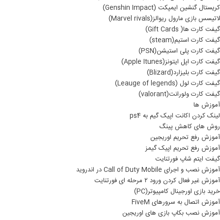
کریستال گنشین ایمپکت (Genshin Impact)
لاتیسس بازی مارول ریوالز(Marvel rivals)
گیفت کارت ها( Gift Cards)
گیفت کارت استیم(steam)
گیفت کارت پلی استیشن(PSN)
گیفت کارت اپل ایتونز(Apple Itunes)
گیفت کارت بلیزارد(Blizard)
گیفت کارت لول (Leauge of legends)
گیفت کارت ولورانت(valorant)
آموزش ها
لینک کردن اکانت اپیک گیم به ps4
روش های کاهش پینگ
آموزش رفع تحریم اوریجین
آموزش رفع تحریم اپیک گیمز
گیفت ایتم شاپ فورتنایت
آموزش نصب و اجرای Call of Duty Mobile در اندروید
آموزش غیر فعال کردن ورود ۲ مرحله ای فورتنایت
خرید بازی اورجینال کامپیوتر(PC)
آموزش اتصال به سرورهای FiveM
آموزش نصب بکاپ بازی های اوریجین