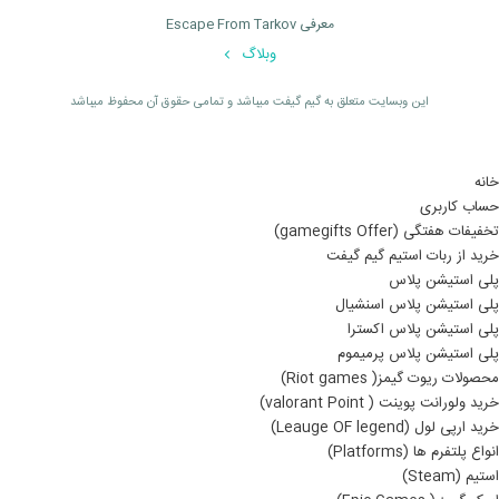
معرفی Escape From Tarkov
وبلاگ
اين وبسايت متعلق به گیم گیفت ميباشد و تمامی حقوق آن محفوظ ميباشد
خانه
حساب کاربری
تخفیفات هفتگی (gamegifts Offer)
خرید از ربات استیم گیم گیفت
پلی استیشن پلاس
پلی استیشن پلاس اسنشیال
پلی استیشن پلاس اکسترا
پلی استیشن پلاس پرمیموم
محصولات ریوت گیمز( Riot games)
خرید ولورانت پوینت ( valorant Point)
خرید ارپی لول (Leauge OF legend)
انواع پلتفرم ها (Platforms)
استیم (Steam)