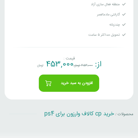
منطقه فعال سازی آزاد
گارانتی مادمالعمر
چندزبانه
تحویل حداکثر ۵ ساعت
قیمت :
از:
453,000
453,000
تومان
تومان
افزودن به سبد خرید
خرید cp کالاف وارزون برای ps4
محصولات
/