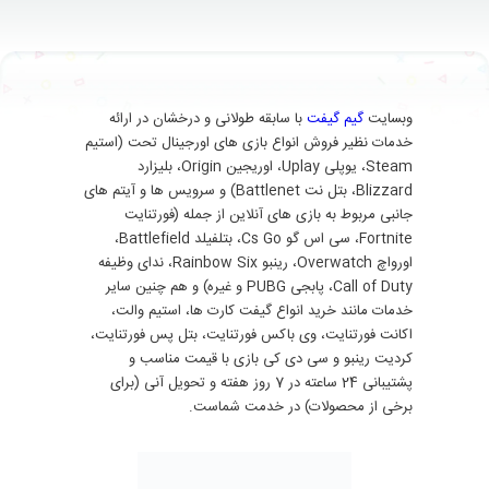
وبسایت
گیم گیفت
با سابقه طولانی و درخشان در ارائه
خدمات نظیر فروش انواع بازی های اورجینال تحت (استیم
Steam، یوپلی Uplay، اوریجین Origin، بلیزارد
Blizzard، بتل نت Battlenet) و سرویس ها و آیتم های
جانبی مربوط به بازی های آنلاین از جمله (فورتنایت
Fortnite، سی اس گو Cs Go، بتلفیلد Battlefield،
اورواچ Overwatch، رینبو Rainbow Six، ندای وظیفه
Call of Duty، پابجی PUBG و غیره) و هم چنین سایر
خدمات مانند خرید انواع گیفت کارت ها، استیم والت،
اکانت فورتنایت، وی باکس فورتنایت، بتل پس فورتنایت،
کردیت رینبو و سی دی کی بازی با قیمت مناسب و
پشتیبانی 24 ساعته در 7 روز هفته و تحویل آنی (برای
برخی از محصولات) در خدمت شماست.