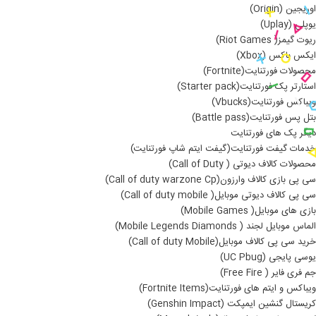
اوریجین (Origin)
یوپلی (Uplay)
ریوت گیمز( Riot Games)
ایکس باکس (Xbox)
محصولات فورتنایت(Fortnite)
استارتر پک فورتنایت(Starter pack)
ویباکس فورتنایت(Vbucks)
بتل پس فورتنایت(Battle pass)
دیگر پک های فورتنایت
خدمات گیفت فورتنایت(گیفت ایتم شاپ فورتنایت)
محصولات کالاف دیوتی ( Call of Duty)
سی پی بازی کالاف وارزون(Call of duty warzone Cp)
سی پی کالاف دیوتی موبایل( Call of duty mobile)
بازی های موبایل( Mobile Games)
الماس موبایل لجند ( Mobile Legends Diamonds)
خرید سی پی کالاف موبایل(Call of duty Mobile)
یوسی پایجی (UC Pbug)
جم فری فایر ( Free Fire)
ویباکس و ایتم های فورتنایت(Fortnite Items)
کریستال گنشین ایمپکت (Genshin Impact)