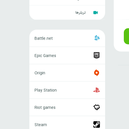
تریلرها
Battle.net
Battle.net
Epic
Epic Games
Games
Origin
Origin
Play
Play Station
Station
Riot
Riot games
games
Steam
Steam