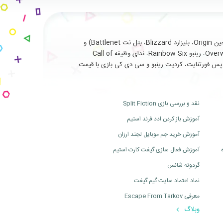
با سابقه طولانی و درخشان در ارائه خدمات نظیر فروش انواع بازی های اورجینال تحت (استیم Steam، یوپلی Uplay، اوریجین Origin، بلیزارد Blizzard، بتل نت Battlenet) و
سرویس ها و آیتم های جانبی مربوط به بازی های آنلاین از جمله (فورتنایت Fortnite، سی اس گو Cs Go، بتلفیلد Battlefield، اورواچ Overwatch، رینبو Rainbow Six، ندای وظیفه Call of
ت، بتل پس فورتنایت، کردیت رینبو و سی دی کی بازی با قیمت
نقد و بررسی بازی Split Fiction
آموزش باز کردن ادد فرند استیم
آموزش خرید جم موبایل لجند ارزان
آموزش فعال سازی گیفت کارت استیم
گردونه شانس
نماد اعتماد سایت گیم گیفت
معرفی Escape From Tarkov
وبلاگ