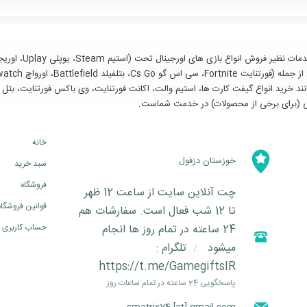
سایر خدمات مانند خرید انواع گیفت کارت ها، استیم والت، اکانت فورتنایت، وی باکس فورتنای
خانه
خوزستان دزفول
سبد خرید
فروشگاه
چت آنلاین سایت از ساعت 12 ظهر
قوانین فروشگاه
تا 12 شب فعال است. سفارشات هم
24 ساعته در تمام روز ها انجام
حساب کاربری
میشود
تلگرام :
/
https://t.me/GamegiftsIR
پاسخگویی 24 ساعته در تمام ساعات روز