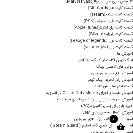
لاتیسس بازی مارول ریوالز(Marvel rivals)
گیفت کارت ها( Gift Cards)
گیفت کارت استیم(steam)
گیفت کارت پلی استیشن(PSN)
گیفت کارت اپل ایتونز(Apple Itunes)
گیفت کارت بلیزارد(Blizard)
گیفت کارت لول (Leauge of legends)
گیفت کارت ولورانت(valorant)
آموزش ها
لینک کردن اکانت اپیک گیم به ps4
روش های کاهش پینگ
آموزش رفع تحریم اوریجین
آموزش رفع تحریم اپیک گیمز
گیفت ایتم شاپ فورتنایت
آموزش نصب و اجرای Call of Duty Mobile در اندروید
آموزش غیر فعال کردن ورود ۲ مرحله ای فورتنایت
خرید بازی اورجینال کامپیوتر(PC)
آموزش اتصال به سرورهای FiveM
آموزش نصب بکاپ بازی های اوریجین
0
آموزش خاموش کردن گارد استیم ( Steam Guard )
آموزش رفع تحریم اوریجین