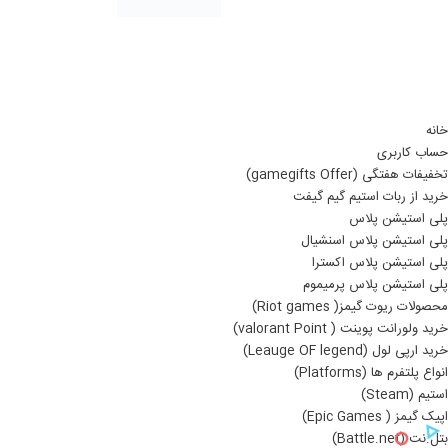
خانه
حساب کاربری
تخفیفات هفتگی (gamegifts Offer)
خرید از ربات استیم گیم گیفت
پلی استیشن پلاس
پلی استیشن پلاس اسنشیال
پلی استیشن پلاس اکسترا
پلی استیشن پلاس پرمیموم
محصولات ریوت گیمز( Riot games)
خرید ولورانت پوینت ( valorant Point)
خرید ارپی لول (Leauge OF legend)
انواع پلتفرم ها (Platforms)
استیم (Steam)
اپیک گیمز ( Epic Games)
بتل.نت (Battle.net)