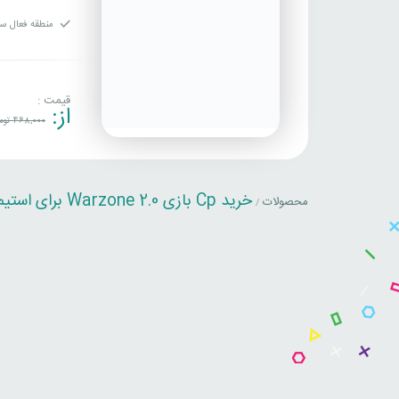
منطقه فعال سا
قیمت :
از:
468,000
توم
خرید Cp بازی Warzone 2.0 برای استیم
محصولات
/