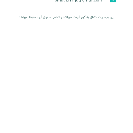
smatrix74 [at] gmail.com
اين وبسايت متعلق به گیم گیفت ميباشد و تمامی حقوق آن محفوظ ميباشد