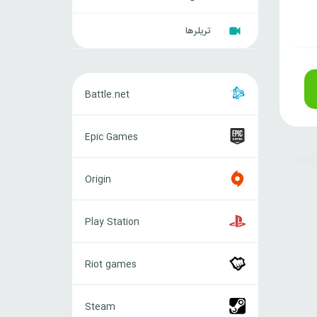
تریلرها
Battle.net
Battle.net
Epic
Epic Games
Games
Origin
Origin
Play
Play Station
Station
Riot
Riot games
games
Steam
Steam