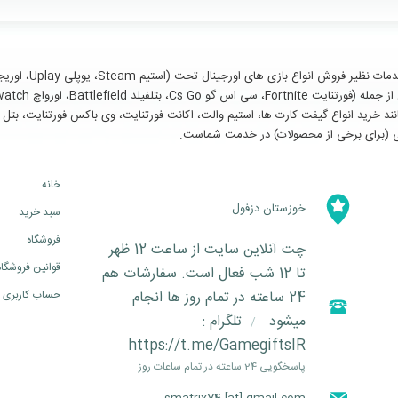
سایر خدمات مانند خرید انواع گیفت کارت ها، استیم والت، اکانت فورتنایت، وی باکس فورتنای
خانه
خوزستان دزفول
سبد خرید
فروشگاه
چت آنلاین سایت از ساعت 12 ظهر
قوانین فروشگاه
تا 12 شب فعال است. سفارشات هم
24 ساعته در تمام روز ها انجام
حساب کاربری
میشود
تلگرام :
/
https://t.me/GamegiftsIR
پاسخگویی 24 ساعته در تمام ساعات روز