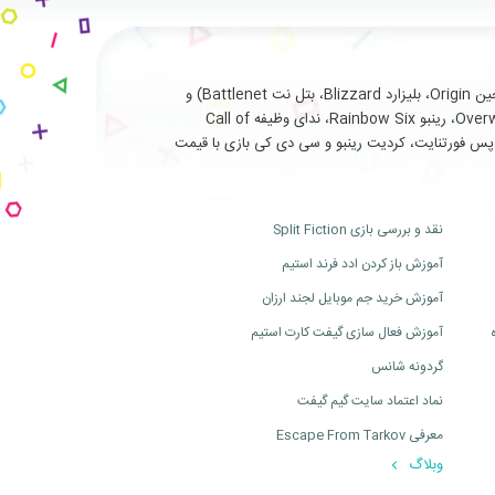
با سابقه طولانی و درخشان در ارائه خدمات نظیر فروش انواع بازی های اورجینال تحت (استیم Steam، یوپلی Uplay، اوریجین Origin، بلیزارد Blizzard، بتل نت Battlenet) و
سرویس ها و آیتم های جانبی مربوط به بازی های آنلاین از جمله (فورتنایت Fortnite، سی اس گو Cs Go، بتلفیلد Battlefield، اورواچ Overwatch، رینبو Rainbow Six، ندای وظیفه Call of
ت، بتل پس فورتنایت، کردیت رینبو و سی دی کی بازی با قیمت
نقد و بررسی بازی Split Fiction
آموزش باز کردن ادد فرند استیم
آموزش خرید جم موبایل لجند ارزان
آموزش فعال سازی گیفت کارت استیم
گردونه شانس
نماد اعتماد سایت گیم گیفت
معرفی Escape From Tarkov
وبلاگ