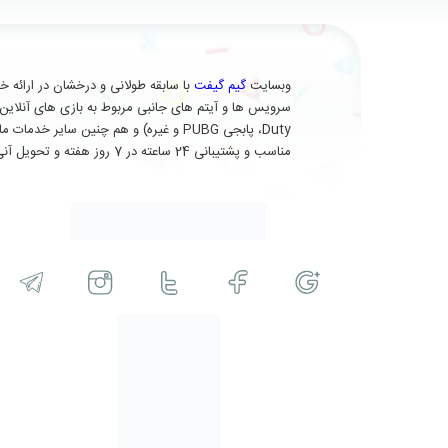
وبسایت
گیم گیفت
Duty، پابجی PUBG و غیره) و هم چنین 
مناسب و پشتیبانی 24 ساعته در 7 روز هفته و تحویل آنی (برای برخی از محصولات) در خدمت شماست.