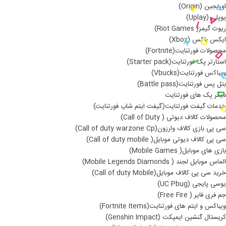
اوریجین (Origin)
یوپلی (Uplay)
ریوت گیمز( Riot Games)
ایکس باکس (Xbox)
محصولات فورتنایت(Fortnite)
استارتر پک فورتنایت(Starter pack)
ویباکس فورتنایت(Vbucks)
بتل پس فورتنایت(Battle pass)
دیگر پک های فورتنایت
خدمات گیفت فورتنایت(گیفت ایتم شاپ فورتنایت)
محصولات کالاف دیوتی ( Call of Duty)
سی پی بازی کالاف وارزون(Call of duty warzone Cp)
سی پی کالاف دیوتی موبایل( Call of duty mobile)
بازی های موبایل( Mobile Games)
الماس موبایل لجند ( Mobile Legends Diamonds)
خرید سی پی کالاف موبایل(Call of duty Mobile)
یوسی پایجی (UC Pbug)
جم فری فایر ( Free Fire)
ویباکس و ایتم های فورتنایت(Fortnite Items)
کریستال گنشین ایمپکت (Genshin Impact)