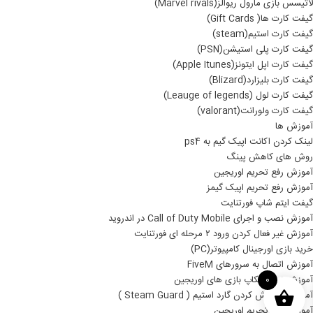
لاتیسس بازی مارول ریوالز(Marvel rivals)
گیفت کارت ها( Gift Cards)
گیفت کارت استیم(steam)
گیفت کارت پلی استیشن(PSN)
گیفت کارت اپل ایتونز(Apple Itunes)
گیفت کارت بلیزارد(Blizard)
گیفت کارت لول (Leauge of legends)
گیفت کارت ولورانت(valorant)
آموزش ها
لینک کردن اکانت اپیک گیم به ps4
روش های کاهش پینگ
آموزش رفع تحریم اوریجین
آموزش رفع تحریم اپیک گیمز
گیفت ایتم شاپ فورتنایت
آموزش نصب و اجرای Call of Duty Mobile در اندروید
آموزش غیر فعال کردن ورود ۲ مرحله ای فورتنایت
خرید بازی اورجینال کامپیوتر(PC)
آموزش اتصال به سرورهای FiveM
آموزش نصب بکاپ بازی های اوریجین
0
آموزش خاموش کردن گارد استیم ( Steam Guard )
آموزش رفع تحریم اوریجین